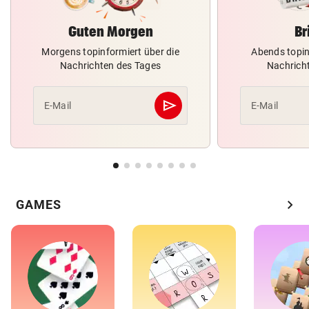
Guten Morgen
Br
Morgens topinformiert über die
Abends topin
Nachrichten des Tages
Nachrich
send
E-Mail
E-Mail
Abschicken
chevron_right
GAMES