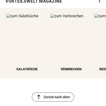
chevron_right
VORTEILSWELT MAGAZINE
SALATKÜCHE
VERBRECHEN
REI
north
Zurück nach oben