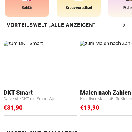
Solitär
Kreuzworträtsel
Mahj
chevron_right
VORTEILSWELT „ALLE ANZEIGEN“
DKT Smart
Das erste DKT mit Smart-App
Kreativer Malspaß für Kinde
€31,90
€19,90