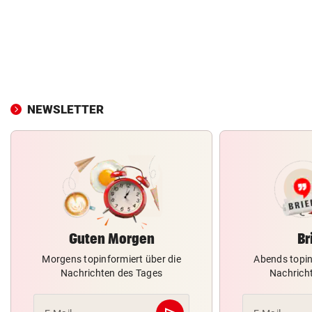
NEWSLETTER
Guten Morgen
Br
Morgens topinformiert über die
Abends topin
Nachrichten des Tages
Nachrich