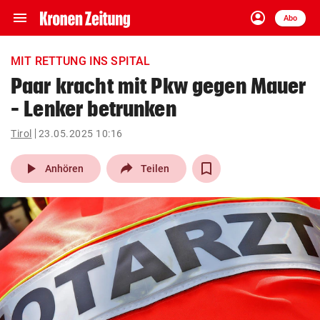
menu
account_circle
Navigation
Anmelden
Abo
close
Schließen
ein-/ausklappen
MIT RETTUNG INS SPITAL
Abonnieren
Paar kracht mit Pkw gegen Mauer
– Lenker betrunken
account_circle
arrow_right
Anmelden
Tirol
23.05.2025 10:16
pin_drop
arrow_right
Bundesland auswäh
Wien
play_arrow
Anhören
Teilen
bookmark
Merkliste
Suchbegriff
search
eingeben