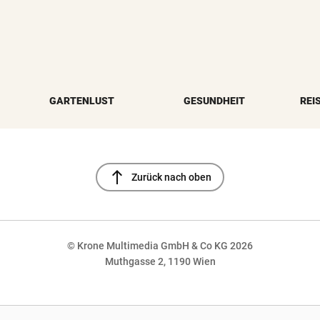
GARTENLUST
GESUNDHEIT
REI
north
Zurück nach oben
© Krone Multimedia GmbH & Co KG 2026
Muthgasse 2, 1190 Wien
NaN%