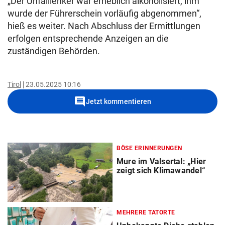
„Der Unfalllenker war erheblich alkoholisiert, ihm
wurde der Führerschein vorläufig abgenommen“,
hieß es weiter. Nach Abschluss der Ermittlungen
erfolgen entsprechende Anzeigen an die
zuständigen Behörden.
Tirol
23.05.2025 10:16
comment
Jetzt kommentieren
BÖSE ERINNERUNGEN
Mure im Valsertal: „Hier
zeigt sich Klimawandel“
MEHRERE TATORTE