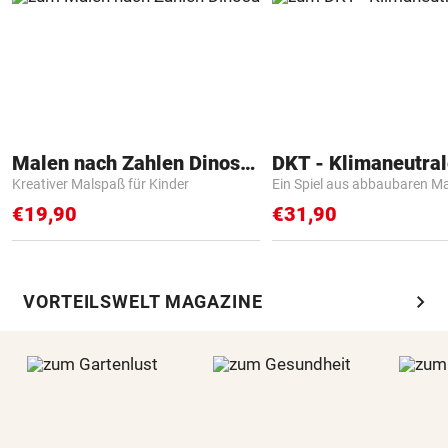
Malen nach Zahlen Dinosaurier
Kreativer Malspaß für Kinder
Ein Spiel aus abbaubaren Ma
€19,90
€31,90
chevron_right
VORTEILSWELT MAGAZINE