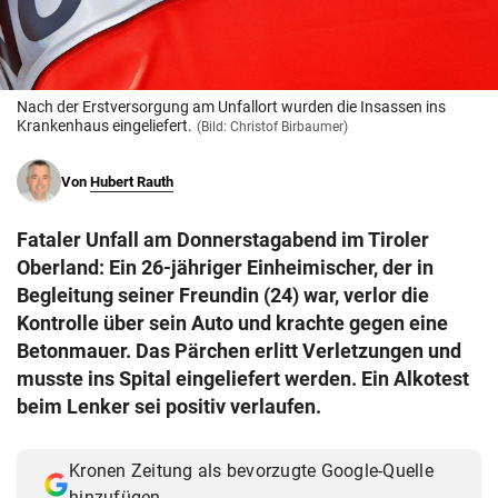
© Krone Multimedia GmbH & Co KG 2026
Muthgasse 2, 1190 Wien
Nach der Erstversorgung am Unfallort wurden die Insassen ins
Krankenhaus eingeliefert.
(Bild: Christof Birbaumer)
Von
Hubert Rauth
Fataler Unfall am Donnerstagabend im Tiroler
Oberland: Ein 26-jähriger Einheimischer, der in
Begleitung seiner Freundin (24) war, verlor die
Kontrolle über sein Auto und krachte gegen eine
Betonmauer. Das Pärchen erlitt Verletzungen und
musste ins Spital eingeliefert werden. Ein Alkotest
beim Lenker sei positiv verlaufen.
Kronen Zeitung als bevorzugte Google-Quelle
hinzufügen