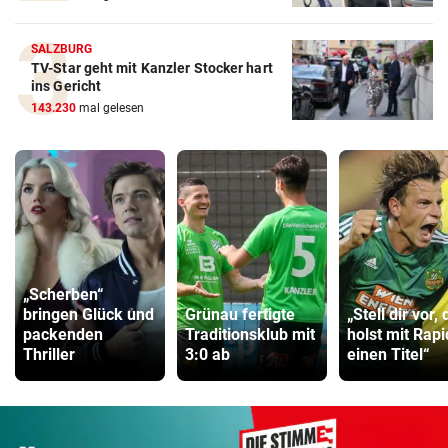
SALZBURG
TV-Star geht mit Kanzler Stocker hart
ins Gericht
143.230
mal gelesen
„Scherben“
bringen Glück und
Grünau fertigte
„Stell dir vor, 
packenden
Traditionsklub mit
holst mit Rapi
Thriller
3:0 ab
einen Titel“