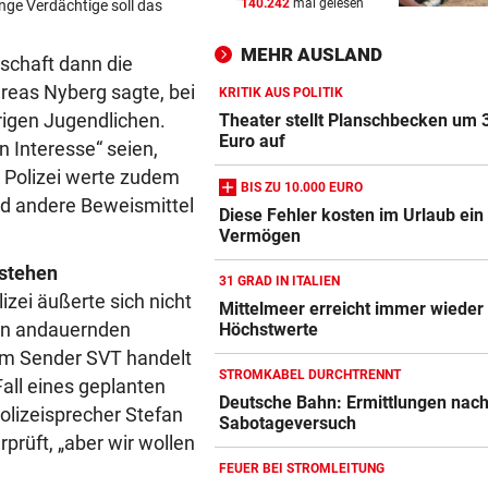
140.242
mal gelesen
nge Verdächtige soll das
WETTER IN ÖSTERREICH
vor 
Hier kann es heute Nacht
MEHR AUSLAND
ordentlich gewittern
schaft dann die
reas Nyberg sagte, bei
KRITIK AUS POLITIK
RED BULL SALZBURG/WAC
vor 
rigen Jugendlichen.
Theater stellt Planschbecken um 
Verhounig mit Klausel, Verhä
Euro auf
 Interesse“ seien,
am Prüfstand
e Polizei werte zudem
BIS ZU 10.000 EURO
 andere Beweismittel
VARIABLE OFFENSIVE
vor 
Diese Fehler kosten im Urlaub ein
Vermögen
Rapids System? „Lassen de
Jungs alle Freiheiten!“
 stehen
31 GRAD IN ITALIEN
izei äußerte sich nicht
Mittelmeer erreicht immer wieder
en andauernden
Höchstwerte
em Sender SVT handelt
STROMKABEL DURCHTRENNT
all eines geplanten
Deutsche Bahn: Ermittlungen nac
olizeisprecher Stefan
Sabotageversuch
prüft, „aber wir wollen
FEUER BEI STROMLEITUNG