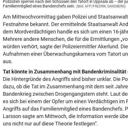
Polizisten sperren nach den Schüssen den Tatort in Uppsala ab – der ju
Familienmitglied eines Bandenchefs sein.
(Bild: AFP/FREDRIK SANDBERG)
Am Mittwochvormittag gaben Polizei und Staatsanwalt
Festnahme bekannt. Der ermittelnde Staatsanwalt And
dem Mordverdächtigen handle es sich um einen 16-jäh
Mehrere andere Menschen, die für die Ermittlungen „von
würden verhört, sagte der Polizeiermittler Akerlund. Di
Aufnahmen einer Überwachungskamera vom Tatort und
aus.
Tat könnte in Zusammenhang mit Bandenkriminalität
Die Hintergründe des Angriffs sind bisher unklar. Die Pol
dazu, ob die Tat im Zusammenhang mit dem seit Jahr
Bandenkrieg zwischen Drogengangstern steht. Laut d
es sich bei einem der Opfer um einen Verdächtigen im F
Angriffs auf das Familienmitglied eines Bandenchefs. P
Larsson sagte am Mittwoch, die Information werde über
uns nicht nur auf diese Theorie festlegen“.