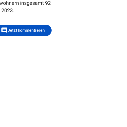
inwohnern insgesamt 92
r 2023.
comment
Jetzt kommentieren