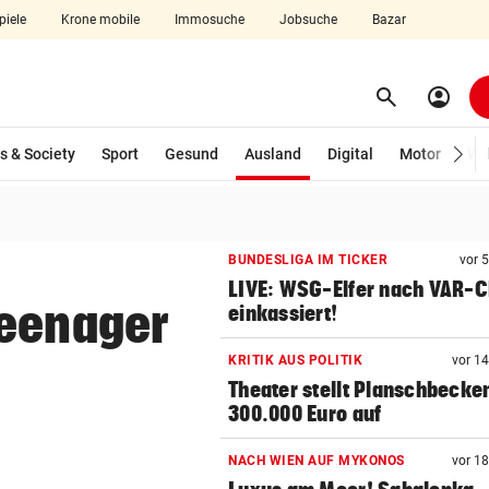
piele
Krone mobile
Immosuche
Jobsuche
Bazar
search
account_circle
Menü aufklappen
Suchen
(ausgewählt)
s & Society
Sport
Gesund
Ausland
Digital
Motor
Wir
len
BUNDESLIGA IM TICKER
vor 
LIVE: WSG-Elfer nach VAR-
Teenager
einkassiert!
KRITIK AUS POLITIK
vor 1
Theater stellt Planschbecke
300.000 Euro auf
NACH WIEN AUF MYKONOS
vor 1