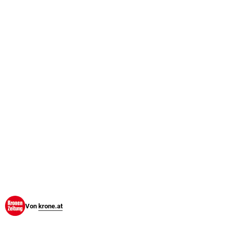
© Krone Multimedia GmbH & Co KG 2026
Muthgasse 2, 1190 Wien
Von
krone.at