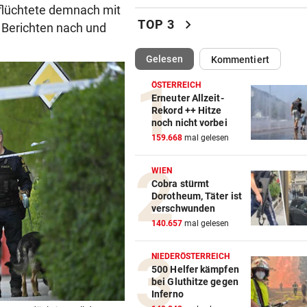
flüchtete demnach mit
Dreijähriger Bub wurde aus
chevron_right
TOP 3
en Berichten nach und
heißem Auto gerettet
(ausgewählt)
Gelesen
Kommentiert
„BACKROOMS“
vor 
Regiestar: „Jeder will von mi
ÖSTERREICH
Erfolgsrezept“
Erneuter Allzeit-
Rekord ++ Hitze
noch nicht vorbei
BEI WOLFURTTROPHY
vor 
159.668
mal gelesen
Lokalmatadorin und Tirol-
Youngster mit Sensation
WIEN
Cobra stürmt
IN PARIS VERHAFTET
vor 
Dorotheum, Täter ist
Steirer (68) hatte zehn Kilo
verschwunden
Kokain im Koffer
140.657
mal gelesen
EU-MANDATAR ZU CEUTA:
vor 
NIEDERÖSTERREICH
„Etwas wie 2015 wird Europa
500 Helfer kämpfen
bei Gluthitze gegen
mehr passieren!“
Inferno