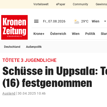
Vorteilswelt
ePaper
Community
Gewinns
close
Schließen
menu
Menü aufklappen
Fr., 07.08.2026
29°C
Wien
Abonnieren
Krone+
Österreich
Wien
Politik
Star
account_circle
arrow_right
Anmelden
Deutschland
Außenpolitk
pin_drop
arrow_right
Bundesland auswäh
Wien
TÖTETE 3 JUGENDLICHE
bookmark
Merkliste
Schüsse in Uppsala: 
(16) festgenommen
Suchbegriff
search
eingeben
Ausland
30.04.2025 10:46