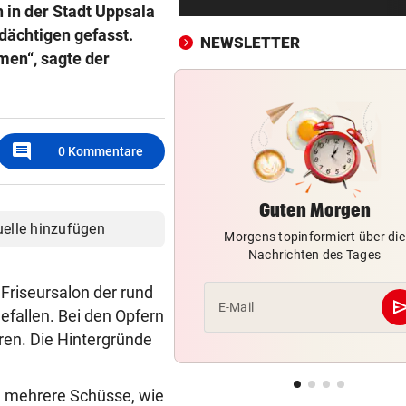
Wieder Muren nach Unwette
 in der Stadt Uppsala
Dramatik im Valser Tal
dächtigen gefasst.
NEWSLETTER
en“, sagte der
IN GREENSBORO
vor ein
Straka verpasst bei PGA-Tur
den Cut vorzeitig
comment
0
Kommentare
SCHRIEB WM-GESCHICHTE
vor ein
Bayern kassiert Millionen – 
Transfer-Clou
Guten Morgen
uelle hinzufügen
Morgens topinformiert über die
AUFREGUNG IM NETZ
vor ein
Nachrichten des Tages
Spider-Man im BMW-Cockpit
Anwalt auf den Plan
Friseursalon der rund
se
E-Mail
efallen. Bei den Opfern
TROTZ ENTSCHULDIGUNG
vor ein
ren. Die Hintergründe
Sager wirkt nach: Mütter-
Aufstand gegen Kanzler
a mehrere Schüsse, wie
SCHLÜSSEL IM PKW
vor ein