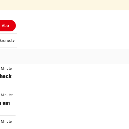
Abo
tschaft
krone.tv
Wissen
Gericht
Kolumnen
Freizeit
Reise
Ti
5 Minuten
Check
4 Minuten
n um
8 Minuten