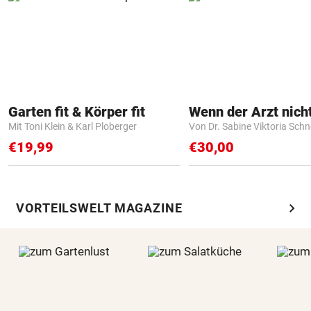
Garten fit & Körper fit
Mit Toni Klein & Karl Ploberger
Von Dr. Sabine Viktoria Schn
€19,99
€30,00
chevron_right
VORTEILSWELT MAGAZINE