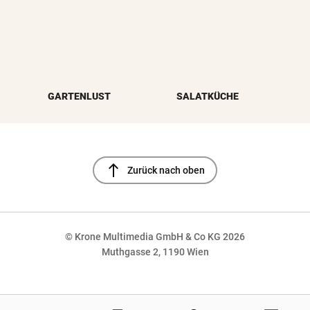
GARTENLUST
SALATKÜCHE
north
Zurück nach oben
© Krone Multimedia GmbH & Co KG 2026
Muthgasse 2, 1190 Wien
NaN%