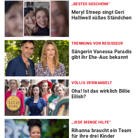
„BESTES GESCHENK“
Meryl Streep singt Geri
Halliwell süßes Ständchen
TRENNUNG VON REGISSEUR
Sängerin Vanessa Paradis
gibt ihr Ehe-Aus bekannt
VÖLLIG VERWANDELT
Oha! Ist das wirklich Billie
Eilish?
„JEDE MENGE HILFE“
Rihanna braucht ein Team
für ihre drei Kinder