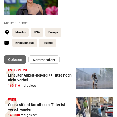
Ähnliche Themen
Mexiko
USA
Europa
Krankenhaus
Tournee
(ausgewählt)
Gelesen
Kommentiert
ÖSTERREICH
Erneuter Allzeit-Rekord ++ Hitze noch
nicht vorbei
160.116
mal gelesen
WIEN
Cobra stürmt Dorotheum, Täter ist
verschwunden
141.330
mal gelesen