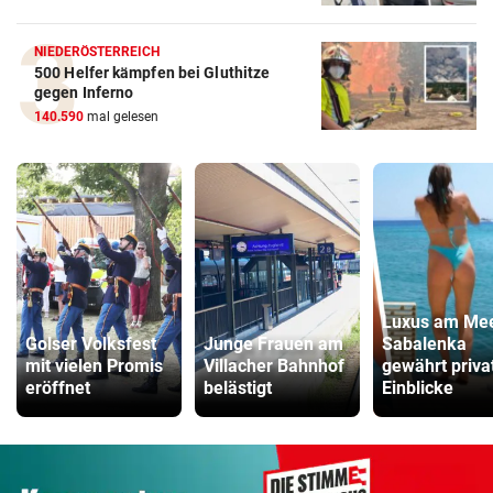
NIEDERÖSTERREICH
500 Helfer kämpfen bei Gluthitze
gegen Inferno
140.590
mal gelesen
Luxus am Mee
Golser Volksfest
Junge Frauen am
Sabalenka
mit vielen Promis
Villacher Bahnhof
gewährt priva
eröffnet
belästigt
Einblicke