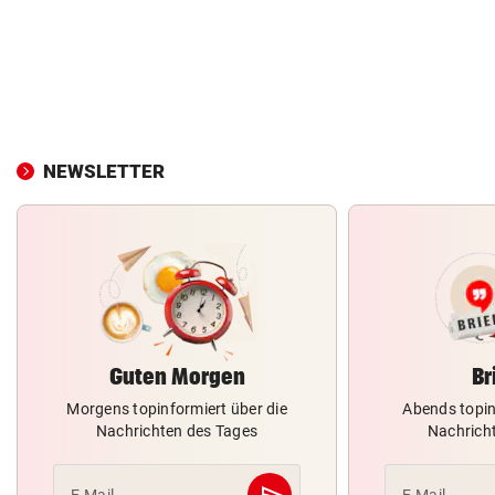
NEWSLETTER
Guten Morgen
Br
Morgens topinformiert über die
Abends topin
Nachrichten des Tages
Nachrich