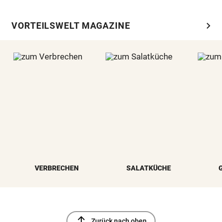
chevron_right
VORTEILSWELT MAGAZINE
VERBRECHEN
SALATKÜCHE
north
Zurück nach oben