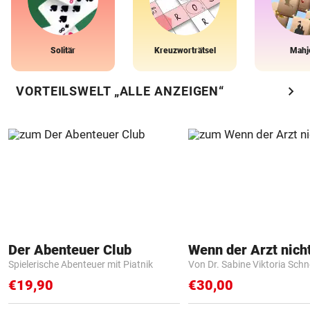
Solitär
Kreuzworträtsel
Mahj
chevron_right
VORTEILSWELT „ALLE ANZEIGEN“
Der Abenteuer Club
Spielerische Abenteuer mit Piatnik
Von Dr. Sabine Viktoria Schn
€19,90
€30,00