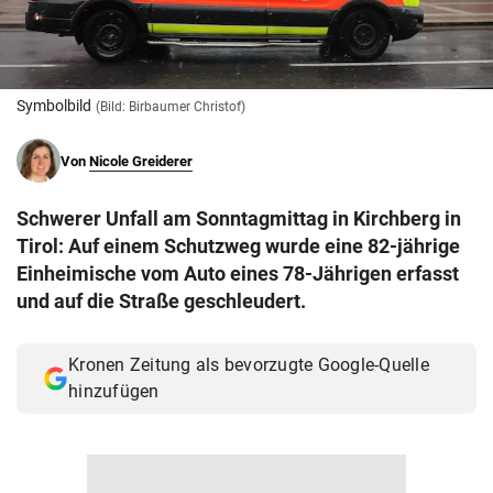
© Krone Multimedia GmbH & Co KG 2026
Muthgasse 2, 1190 Wien
Symbolbild
(Bild: Birbaumer Christof)
Von
Nicole Greiderer
Schwerer Unfall am Sonntagmittag in Kirchberg in
Tirol: Auf einem Schutzweg wurde eine 82-jährige
Einheimische vom Auto eines 78-Jährigen erfasst
und auf die Straße geschleudert.
Kronen Zeitung als bevorzugte Google-Quelle
hinzufügen