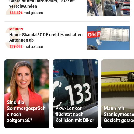
Cobra stürmt Dorotheum, Täter ist
verschwunden
144.496
mal gelesen
MEDIEN
Neuer Skandal! ORF dreht Haushalten
Antennen ab
129.053
mal gelesen
Sind die
Sommergespräch
Pkw-Lenker
Mann mit
e noch
flüchtet nach
Stanleymesse
zeitgemäß?
Kollision mit Biker
Gesicht gest