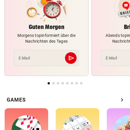
Guten Morgen
Br
Morgens topinformiert über die
Abends topin
Nachrichten des Tages
Nachrich
send
E-Mail
E-Mail
Abschicken
chevron_right
GAMES