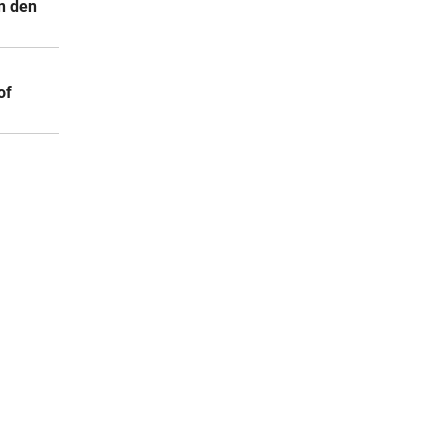
n den
of