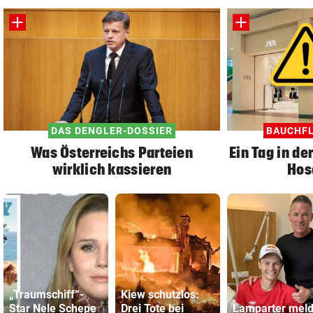
DAS DENGLER-DOSSIER
BAUCHFL
Was Österreichs Parteien
Ein Tag in de
wirklich kassieren
Hos
„Traumschiff“-
Kiew schutzlos:
Star Nele Schepe
Drei Tote bei
Lamparter meld