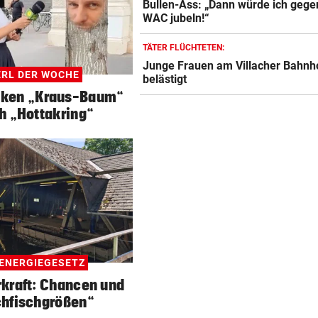
Bullen-Ass: „Dann würde ich gege
WAC jubeln!“
TÄTER FLÜCHTETEN:
Junge Frauen am Villacher Bahnh
RL DER WOCHE
belästigt
lken „Kraus-Baum“
h „Hottakring“
ENERGIEGESETZ
kraft: Chancen und
hfischgrößen“