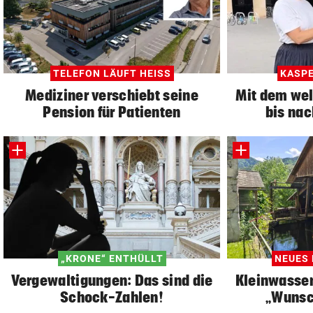
TELEFON LÄUFT HEISS
KASPE
Mediziner verschiebt seine
Mit dem we
Pension für Patienten
bis nac
„KRONE“ ENTHÜLLT
NEUES 
Vergewaltigungen: Das sind die
Kleinwasser
Schock-Zahlen!
„Wunsc