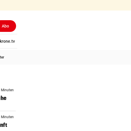
Abo
tschaft
krone.tv
Wissen
Gericht
Kolumnen
Freizeit
Reise
Ti
ter
0 Minuten
ahe
0 Minuten
unft