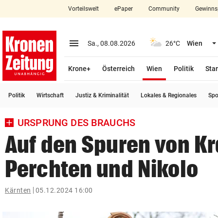
Vorteilswelt
ePaper
Community
Gewinns
close
Schließen
menu
Menü aufklappen
Sa., 08.08.2026
26°C
Wien
Abonnieren
(ausgewählt)
Krone+
Österreich
Wien
Politik
Star
account_circle
arrow_right
Anmelden
Politik
Wirtschaft
Justiz & Kriminalität
Lokales & Regionales
Spo
pin_drop
arrow_right
Bundesland auswäh
Wien
URSPRUNG DES BRAUCHS
bookmark
Merkliste
Auf den Spuren von K
Perchten und Nikolo
Suchbegriff
search
eingeben
Kärnten
05.12.2024 16:00