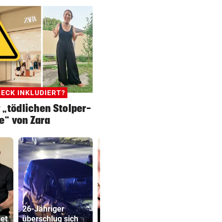
ECK INKLUDIERT?
r „tödlichen Stolper-
e“ von Zara
26-Jähriger
Frauen haben im
et
überschlug sich
Alter 40 Prozent
Bub (4) vo