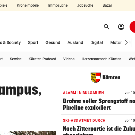
piele
Krone mobile
Immosuche
Jobsuche
Bazar
search
account_circle
Menü aufklappen
Suchen
s & Society
Sport
Gesund
Ausland
Digital
Motor
Wir
rt
Service
Kärnten Podcast
Videos
Herzensmensch Kärnten
Wet
len
Kärnten
rampus,
ALARM IN BULGARIEN
vor 1
Drohne voller Sprengstoff n
Pipeline explodiert
SKI-ASS ATMET DURCH
vor 1
Nach Zitterpartie ist die Zuk