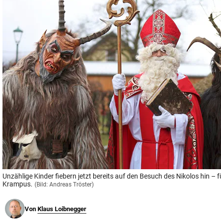
© Krone Multimedia GmbH & Co KG 2026
Muthgasse 2, 1190 Wien
Unzählige Kinder fiebern jetzt bereits auf den Besuch des Nikolos hin –
Krampus.
(Bild: Andreas Tröster)
Von
Klaus Loibnegger