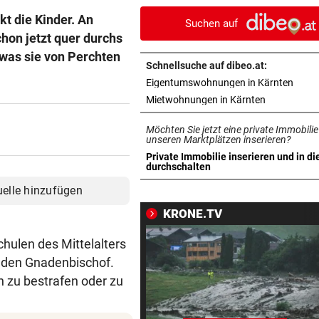
Gebüsch und würgte sie
t die Kinder. An
Suchen auf
chon jetzt quer durchs
NHL-STAR IN GRAZ:
vor ein
 was sie von Perchten
„Ich habe selbst zu einem V
Schnellsuche auf dibeo.at:
aufgeschaut!“
in ne
Eigentumswohnungen in Kärnten
in neuem Ta
Mietwohnungen in Kärnten
AUFSTEIGER IM FOKUS
vor ein
Austria Lustenau jagt gegen
Möchten Sie jetzt eine private Immobilie
Bundesliga-Rekord
unseren Marktplätzen inserieren?
Private Immobilie inserieren und in di
in neuem Tab öffnen
durchschalten
AUF CHINA-MOTORRAD
vor ein
Zurück in der Wüste als erst
uelle hinzufügen
Werksfahrer
KRONE.TV
UMSTRITTENE BESETZUNG
vor ein
chulen des Mittelalters
Trumps Ex-Anwalt ist jetzt s
h den Gnadenbischof.
Justizminister
ch zu bestrafen oder zu
TRANSFER-ÜBERRASCHUNG
vor ein