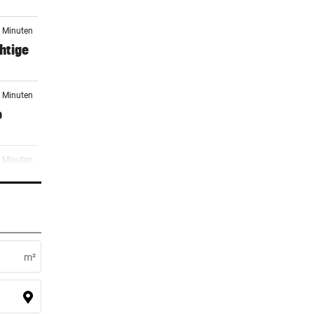
9 Minuten
htige
0 Minuten
o
1 Minuten
mit
er Stunde
geles
m²
er Stunde