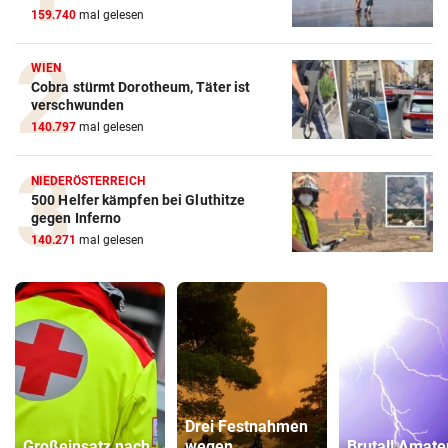
159.740
mal gelesen
WIEN
Cobra stürmt Dorotheum, Täter ist
verschwunden
140.797
mal gelesen
NIEDERÖSTERREICH
500 Helfer kämpfen bei Gluthitze
gegen Inferno
140.271
mal gelesen
Drei Festnahmen
Großeinsatz nach
wegen
Brutal! Amate