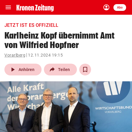
menu
account_circle
Navigation
Anmelden
Abo
close
Schließen
ein-/ausklappen
JETZT IST ES OFFIZIELL
Abonnieren
Karlheinz Kopf übernimmt Amt
von Wilfried Hopfner
account_circle
arrow_right
Anmelden
Vorarlberg
12.11.2024 19:15
pin_drop
arrow_right
Bundesland auswäh
Wien
play_arrow
Anhören
Teilen
bookmark
Merkliste
Suchbegriff
search
eingeben