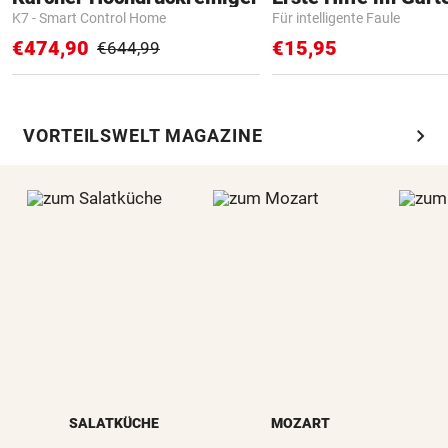
K7 - Smart Control Home
Für intelligente Faule
€474,90
€15,95
€644,99
chevron_right
VORTEILSWELT MAGAZINE
SALATKÜCHE
MOZART