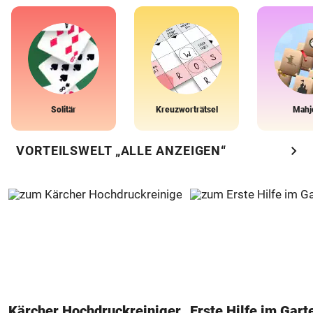
Solitär
Kreuzworträtsel
Mahj
chevron_right
VORTEILSWELT „ALLE ANZEIGEN“
Kärcher Hochdruckreiniger
Erste Hilfe im Gart