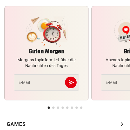
Guten Morgen
Br
Morgens topinformiert über die
Abends topin
Nachrichten des Tages
Nachrich
send
E-Mail
E-Mail
Abschicken
chevron_right
GAMES