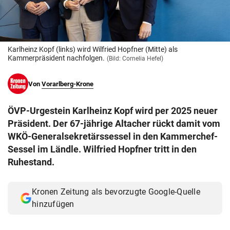
© Krone Multimedia GmbH & Co KG 2026
Muthgasse 2, 1190 Wien
Karlheinz Kopf (links) wird Wilfried Hopfner (Mitte) als
Kammerpräsident nachfolgen.
(Bild: Cornelia Hefel)
Von
Vorarlberg-Krone
ÖVP-Urgestein Karlheinz Kopf wird per 2025 neuer
Präsident. Der 67-jährige Altacher rückt damit vom
WKÖ-Generalsekretärssessel in den Kammerchef-
Sessel im Ländle. Wilfried Hopfner tritt in den
Ruhestand.
Kronen Zeitung als bevorzugte Google-Quelle
hinzufügen