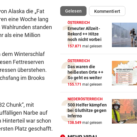
on Alaska die „Fat
(ausgewählt)
Gelesen
Kommentiert
AB NACH ITALIEN!
vor ein
en eine Woche lang
Leihe perfekt: Borussia Dor
ÖSTERREICH
s Wahlrunden standen
vermeldet Abgang
Erneuter Allzeit-
Rekord ++ Hitze
 als eine Million
noch nicht vorbei
TRENNUNG VON REGISSEUR
vor ein
157.871
mal gelesen
Sängerin Vanessa Paradis gib
h dem Winterschlaf
Ehe-Aus bekannt
esen Fettreserven
ÖSTERREICH
Das waren die
FORSCHER RÄTSELN
vor ein
fressen überstehen.
heißesten Orte ++
Ungewöhnliche Todesfälle v
chsfang im Brooks
So geht es weiter
Rentieren in Norwegen
155.171
mal gelesen
NACH ZUSAMMENSTOSS
vor ein
NIEDERÖSTERREICH
32 Chunk“, mit
D: Dutzende Verletzte bei
500 Helfer kämpfen
bei Gluthitze gegen
Straßenbahnunfall
ffälligen Narbe auf
Inferno
 Hinterteil war schon
138.549
mal gelesen
LANGER EUROPACUPABEND
vor ein
rsten Platz geschafft.
Salzburg: Lob von Brasilien-