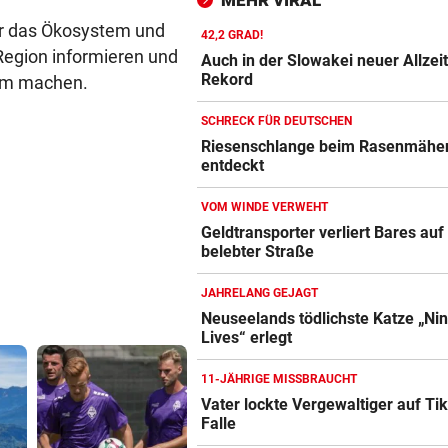
MEHR VIRAL
und große Sorgen
er das Ökosystem und
42,2 GRAD!
SEIN GRÖSSTES JAHR
vor ein
Region informieren und
Auch in der Slowakei neuer Allzeit
DJ Toby Romeo kündigt so vi
Rekord
sam machen.
Musik wie nie an
SCHRECK FÜR DEUTSCHEN
„KEINE FRAGE!“
vor ein
Riesenschlange beim Rasenmähe
entdeckt
Was tun gegen die schlechte
Stimmung im Land?
VOM WINDE VERWEHT
Geldtransporter verliert Bares auf
belebter Straße
JAHRELANG GEJAGT
Neuseelands tödlichste Katze „Ni
Lives“ erlegt
11-JÄHRIGE MISSBRAUCHT
Vater lockte Vergewaltiger auf Tik
Falle