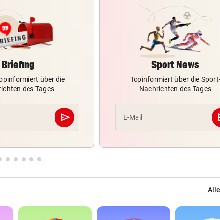
Briefing
Sport News
opinformiert über die
Topinformiert über die Sport
ichten des Tages
Nachrichten des Tages
send
s
E-Mail
Abschicken
Alle