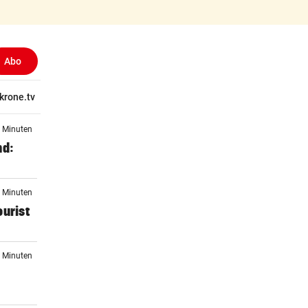
Abo
tschaft
krone.tv
Wissen
Gericht
Kolumnen
Freizeit
Reise
Ti
4 Minuten
nd:
6 Minuten
ourist
8 Minuten