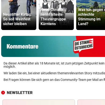
Neue Chronik
Was tun gegen 
Neustifter Kirtag:
nennt älteste
schlechte
So soll Weinfest
Theatergruppe
Stimmung im
sicher bleiben
Kärntens
Land?
Da dieser Artikel älter als 18 Monate ist, ist zum jetzigen Zeitpunkt k
möglich.
Wir laden Sie ein, bei einer aktuelleren themenrelevanten Story mitzudi
Bei Fragen können Sie sich gern an das Community-Team per Mail an
NEWSLETTER