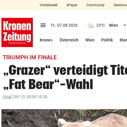
Vorteilswelt
ePaper
Community
Gewinns
close
Schließen
menu
Menü aufklappen
Fr., 07.08.2026
23°C
Wien
Abonnieren
Krone+
Österreich
Wien
Politik
Star
account_circle
arrow_right
Anmelden
TRIUMPH IM FINALE
pin_drop
arrow_right
Bundesland auswäh
Wien
„Grazer“ verteidigt Tit
bookmark
Merkliste
„Fat Bear“-Wahl
Suchbegriff
Viral
09.10.2024 10:24
search
eingeben