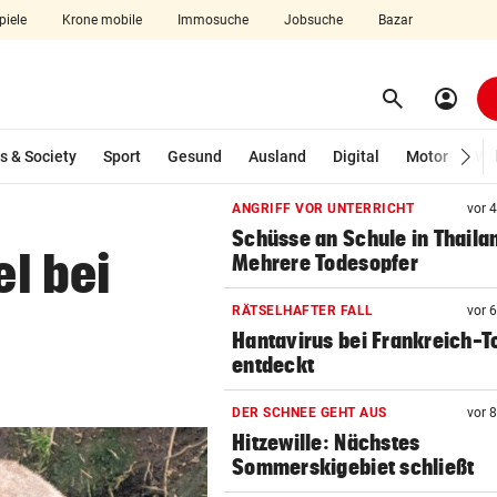
piele
Krone mobile
Immosuche
Jobsuche
Bazar
search
account_circle
Menü aufklappen
Suchen
s & Society
Sport
Gesund
Ausland
Digital
Motor
Wir
ANGRIFF VOR UNTERRICHT
vor 
len
Schüsse an Schule in Thaila
el bei
Mehrere Todesopfer
RÄTSELHAFTER FALL
vor 
Hantavirus bei Frankreich-T
entdeckt
DER SCHNEE GEHT AUS
vor 
Hitzewille: Nächstes
Sommerskigebiet schließt