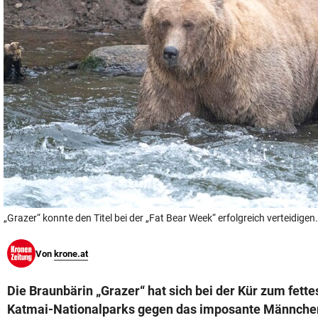
© Krone Multimedia GmbH & Co KG 2026
Muthgasse 2, 1190 Wien
„Grazer“ konnte den Titel bei der „Fat Bear Week“ erfolgreich verteidigen.
Von
krone.at
Die Braunbärin „Grazer“ hat sich bei der Kür zum fette
Katmai-Nationalparks gegen das imposante Männche