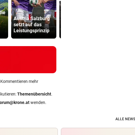
die
Lottogewin
Austria Salzburg
Nächtlicher
schickte o
setzt auf das
Einsatz forderte
Bilder an
Leistungsprinzip
drei Feuerwehren
Teenager
ein Kommentieren mehr
skutieren:
Themenübersicht
.
forum@krone.at
wenden.
ALLE NEWS