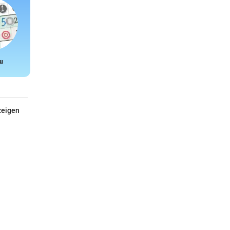
u
Snake
zeigen