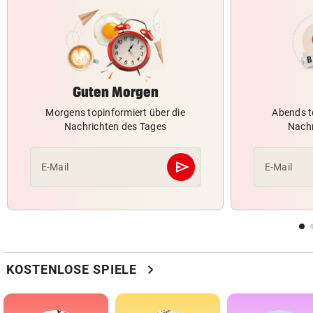
Guten Morgen
Morgens topinformiert über die
Abends t
Nachrichten des Tages
Nachr
send
E-Mail
E-Mail
Abschicken
chevron_right
KOSTENLOSE SPIELE