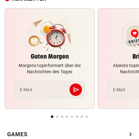
Guten Morgen
Br
Morgens topinformiert über die
Abends topin
Nachrichten des Tages
Nachrich
send
E-Mail
E-Mail
Abschicken
chevron_right
GAMES