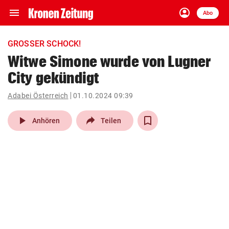
menu
account_circle
Navigation
Anmelden
Abo
close
Schließen
ein-/ausklappen
GROSSER SCHOCK!
Abonnieren
Witwe Simone wurde von Lugner
City gekündigt
account_circle
arrow_right
Anmelden
Adabei Österreich
01.10.2024 09:39
pin_drop
arrow_right
Bundesland auswäh
Wien
play_arrow
Anhören
Teilen
bookmark
Merkliste
Suchbegriff
search
eingeben