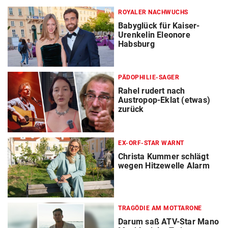
ROYALER NACHWUCHS
Babyglück für Kaiser-
Urenkelin Eleonore
Habsburg
PÄDOPHILIE-SAGER
Rahel rudert nach
Austropop-Eklat (etwas)
zurück
EX-ORF-STAR WARNT
Christa Kummer schlägt
wegen Hitzewelle Alarm
TRAGÖDIE AM MOTTARONE
Darum saß ATV-Star Mano