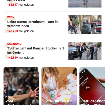
161.947
mal gelesen
WIEN
Cobra stürmt Dorotheum, Täter ist
verschwunden
143.263
mal gelesen
SALZBURG
TV-Star geht mit Kanzler Stocker hart
ins Gericht
142.819
mal gelesen
Vom
Extra-Hürden für
Betrüger knöp