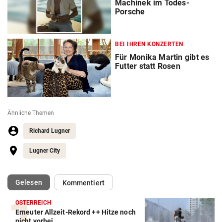
Machinek im Todes-
Porsche
BEI IHREN KONZERTEN
Für Monika Martin gibt es
Futter statt Rosen
Ähnliche Themen
Richard Lugner
Lugner City
(ausgewählt)
Gelesen
Kommentiert
ÖSTERREICH
Erneuter Allzeit-Rekord ++ Hitze noch
nicht vorbei