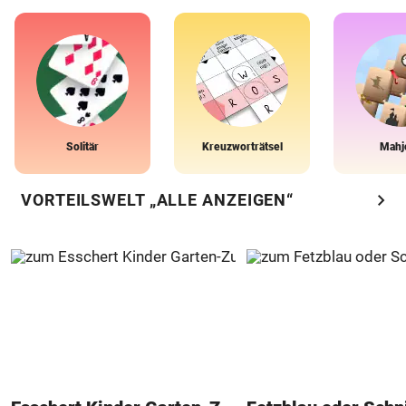
Solitär
Kreuzworträtsel
Mahj
chevron_right
VORTEILSWELT „ALLE ANZEIGEN“