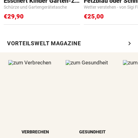
Esschert Kinder Garten-Zubehör
Fetzblau oder Schn
Schürze und Gartengerätetasche
Wetter verstehen - von Sigi F
€29,90
€25,00
chevron_right
VORTEILSWELT MAGAZINE
VERBRECHEN
GESUNDHEIT