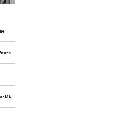
2 Stunden
sechs
2 Stunden
ine
2 Stunden
fe ans
s
der MA