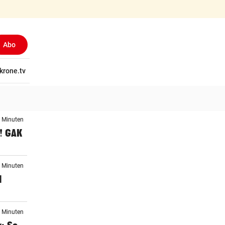
Abo
(ausgewählt)
tschaft
krone.tv
Wissen
Gericht
Kolumnen
Freizeit
Reise
Ti
3 Minuten
1! GAK
2 Minuten
d
6 Minuten