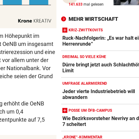
VIER VERLETZTE
vor 
141.633
mal gelesen
Autolenker fuhr absichtlich 
Radfahrer an
MEHR WIRTSCHAFT
KRIZ-ZWITTKOVITS
GROSSER TRIUMPH
vor 
rem Höhepunkt im
Ruck-Nachfolgerin: „Es war halt e
SIEG! Felix Gall gewinnt die
aut OeNB um insgesamt
Herrenrunde“
Burgos-Rundfahrt
strierezession und eine
DREIMAL SO VIELE KÜHE
 vor allem unter der
RECHT BEI WASSERMANGEL
vor 
Dürre bringt jetzt auch Schlachthö
der Nationalbank. Vor
Pool trotz Verbot gefüllt? Da
Limit
kann teuer werden
eiche seien der Grund
UMFRAGE ALARMIEREND
Jeder vierte Industriebetrieb will
abwandern
g erhöht die OeNB
POSSE UM ÖFB-CAMPUS
ich um 0,4
Wie Bezirksvorsteher Nevrivy an 
zentpunkte auf 7,5
7 scheitert
„KRONE“-KOMMENTAR