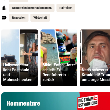
Oesterreichische Nationalbank
Raiffeisen
Rezession
Wirtschaft
Hollywoodstar
Bikini-Fotos: Jetzt
liebt Pestsäule
schießt Ex-
Nach schwerer
und
Rennfahrerin
Krankheit! Trau
Mohnschnecken
zurück
um Jorge Mess