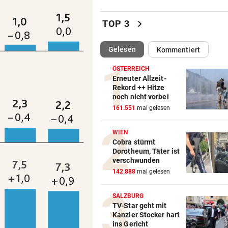
„Unfassbar“: Auch AK-Chefi
chevron_right
über Stocker empört
TOP 3
NEUE REGIONALLIGA
vor 
(ausgewählt)
Gelesen
Kommentiert
„In die Top-4 zu kommen, wi
immens schwer!“
ÖSTERREICH
Erneuter Allzeit-
Rekord ++ Hitze
BÖSE ERINNERUNGEN
vor 
noch nicht vorbei
Mure im Valsertal: „Hier zeig
161.551
mal gelesen
Klimawandel“
WIEN
RISKANTES MANÖVER
vor 
Cobra stürmt
Dorotheum, Täter ist
Biker bei Überholversuch au
verschwunden
L200 verunfallt
142.888
mal gelesen
RADFAHRERIN FAND WRACK
vor 
SALZBURG
Tödlicher Unfall wurde erst 
TV-Star geht mit
Stunden entdeckt
Kanzler Stocker hart
ins Gericht