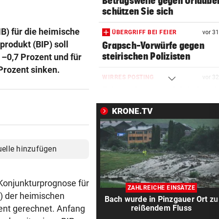
Betrugswelle gegen Urlauber
schützen Sie sich
B) für die heimische
ÜBERGRIFF BEI FEIER
vor 3
produkt (BIP) soll
Grapsch-Vorwürfe gegen
steirischen Polizisten
–0,7 Prozent und für
Prozent sinken.
WIRRES POSTING
vor 3
Britney Spears: „Ich habe al
Mama versagt“
KRONE.TV
WEITER KEINE ERHOLUNG
vor 3
Im Osten: Kommende Woche
unter 30 Grad
uelle hinzufügen
FEUERWEHR GEFORDERT
vor 3
In nur acht Stunden fuhren z
n Konjunkturprognose für
ZAHLREICHE EINSÄTZE
Autos in Baugruben
) der heimischen
Bach wurde in Pinzgauer Ort zu
zent gerechnet. Anfang
reißendem Fluss
AFLE TOP-SPIEL:
vor 3