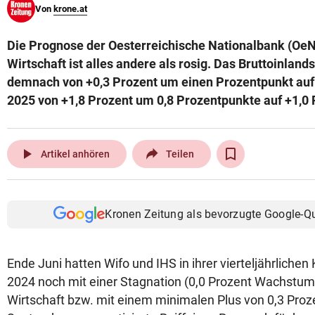
Von
krone.at
© Krone Multimedia GmbH & Co KG 2026
Muthgasse 2, 1190 Wien
Die Prognose der Oesterreichische Nationalbank (OeN
Wirtschaft ist alles andere als rosig. Das Bruttoinlands
demnach von +0,3 Prozent um einen Prozentpunkt auf 
2025 von +1,8 Prozent um 0,8 Prozentpunkte auf +1,0 
play_arrow
Artikel anhören
Teilen
Kronen Zeitung als bevorzugte Google-Q
Ende Juni hatten Wifo und IHS in ihrer vierteljährliche
2024 noch mit einer Stagnation (0,0 Prozent Wachstum
Wirtschaft bzw. mit einem minimalen Plus von 0,3 Pro