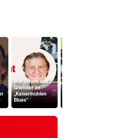
Wie Schoitl und
Biker bei
Gneisser im
Überholversuch
Grapsch-V
er
„Kaisermühlen
auf L200
gegen steir
i
Blues“
verunfallt
Polizisten