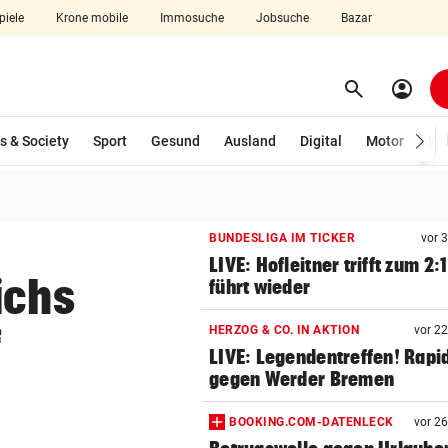
piele
Krone mobile
Immosuche
Jobsuche
Bazar
search
account_circle
Menü aufklappen
Suchen
s & Society
Sport
Gesund
Ausland
Digital
Motor
Wir
len
BUNDESLIGA IM TICKER
vor 
LIVE: Hofleitner trifft zum 2:
ichs
führt wieder
f
HERZOG & CO. IN AKTION
vor 2
LIVE: Legendentreffen! Rapi
gegen Werder Bremen
BOOKING.COM-DATENLECK
vor 2