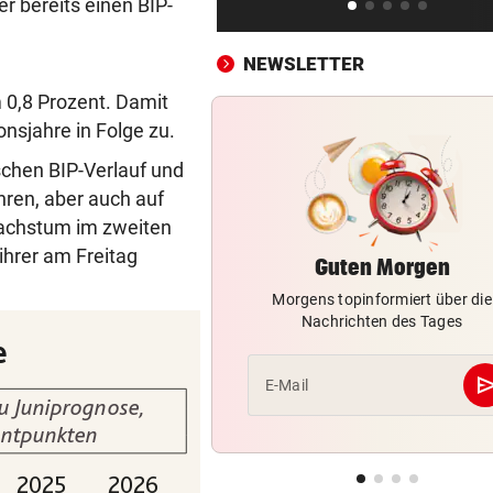
r bereits einen BIP-
LIVE: Vienna Vikings treffen 
Wroclav Panthers
NEWSLETTER
BUNDESLIGA IM TICKER
vor 4
 0,8 Prozent. Damit
LIVE ab 19.30 Uhr: Steirerde
onsjahre in Folge zu.
Hartberg – Sturm
schen BIP-Verlauf und
42 TIERE ABGENOMMEN
vor ein
ren, aber auch auf
180.000 Euro Steuergeld für
achstum im zweiten
falschen Tierschutz
ihrer am Freitag
Guten Morgen
MARQUEZ ENTTÄUSCHT
vor ein
Morgens topinformiert über die
MotoGP: Martin holt sich
Nachrichten des Tages
Sprintsieg in Silverstone
se
E-Mail
UNGLÜCKLICH
vor ein
Salzburg-Talent verletzte si
früh im Spiel
KRITIK AUCH AN SPÖ
vor ein