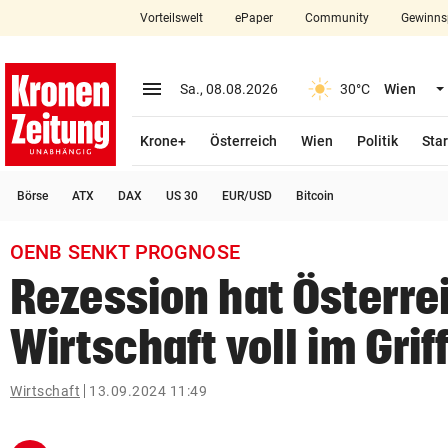
Vorteilswelt
ePaper
Community
Gewinns
close
Schließen
menu
Menü aufklappen
Sa., 08.08.2026
30°C
Wien
Abonnieren
Krone+
Österreich
Wien
Politik
Star
account_circle
arrow_right
Anmelden
Börse
ATX
DAX
US 30
EUR/USD
Bitcoin
pin_drop
arrow_right
Bundesland auswäh
Wien
OENB SENKT PROGNOSE
bookmark
Merkliste
Rezession hat Österre
Wirtschaft voll im Grif
Suchbegriff
search
eingeben
Wirtschaft
13.09.2024 11:49