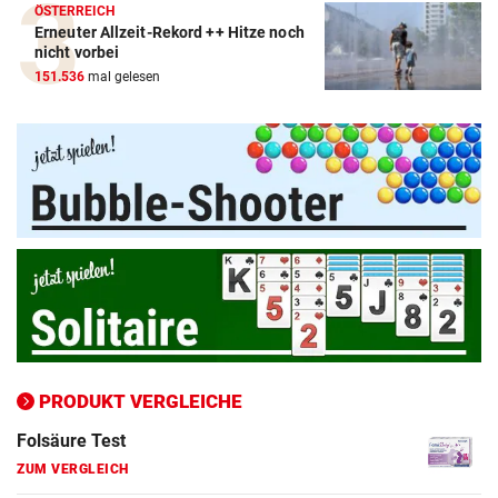
ÖSTERREICH
Erneuter Allzeit-Rekord ++ Hitze noch
Blutdruckmessgerät Vergleich
nicht vorbei
151.536
mal gelesen
ZUM VERGLEICH
Duschkopf Vergleich
ZUM VERGLEICH
Elektrische Zahnbürste Vergleich
ZUM VERGLEICH
Epilierer Vergleich
ZUM VERGLEICH
Fitbit Vergleich
ZUM VERGLEICH
PRODUKT VERGLEICHE
Folsäure Test
ZUM VERGLEICH