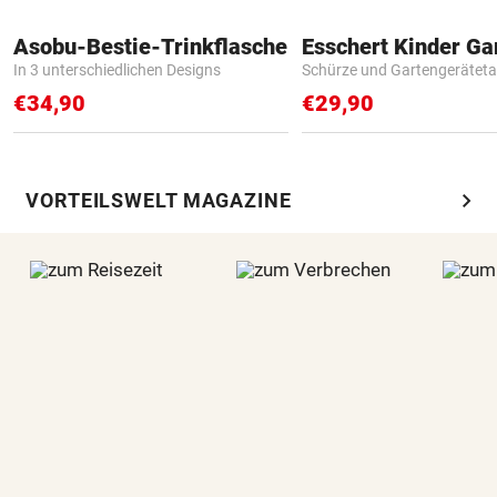
Asobu-Bestie-Trinkflasche
In 3 unterschiedlichen Designs
Schürze und Gartengerätet
€34,90
€29,90
chevron_right
VORTEILSWELT MAGAZINE