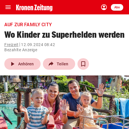
menu
account_circle
Navigation
Anmelden
Abo
close
Schließen
ein-/ausklappen
AUF ZUR FAMILY CITY
Abonnieren
Wo Kinder zu Superhelden werden
account_circle
arrow_right
Freizeit
12.09.2024 08:42
Anmelden
Bezahlte Anzeige
pin_drop
arrow_right
Bundesland auswäh
Wien
play_arrow
Anhören
Teilen
bookmark
Merkliste
Suchbegriff
search
eingeben