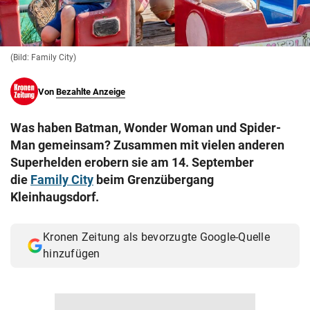
© Krone Multimedia GmbH & Co KG 2026
Muthgasse 2, 1190 Wien
(Bild: Family City)
Von
Bezahlte Anzeige
Was haben Batman, Wonder Woman und Spider-
Man gemeinsam? Zusammen mit vielen anderen
Superhelden erobern sie am 14. September
die
Family City
beim Grenzübergang
Kleinhaugsdorf.
Kronen Zeitung als bevorzugte Google-Quelle
hinzufügen