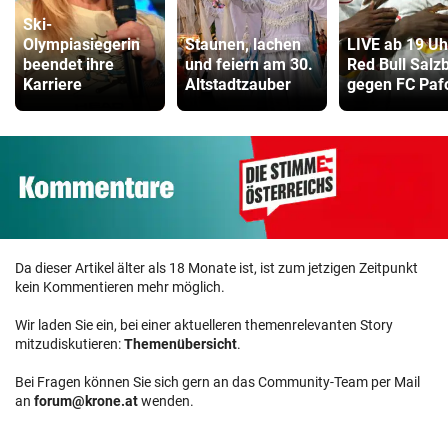
Ski-
Olympiasiegerin
Staunen, lachen
LIVE ab 19 Uh
beendet ihre
und feiern am 30.
Red Bull Salz
Karriere
Altstadtzauber
gegen FC Paf
Da dieser Artikel älter als 18 Monate ist, ist zum jetzigen Zeitpunkt
kein Kommentieren mehr möglich.
Wir laden Sie ein, bei einer aktuelleren themenrelevanten Story
mitzudiskutieren:
Themenübersicht
.
Bei Fragen können Sie sich gern an das Community-Team per Mail
an
forum@krone.at
wenden.