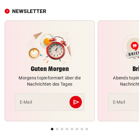
NEWSLETTER
Guten Morgen
Br
Morgens topinformiert über die
Abends topin
Nachrichten des Tages
Nachrich
send
E-Mail
E-Mail
Abschicken