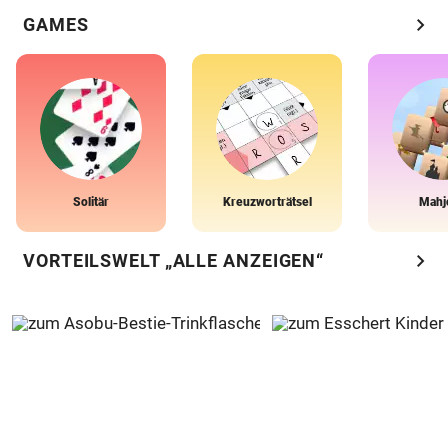
chevron_right
GAMES
Solitär
Kreuzworträtsel
Mahj
chevron_right
VORTEILSWELT „ALLE ANZEIGEN“