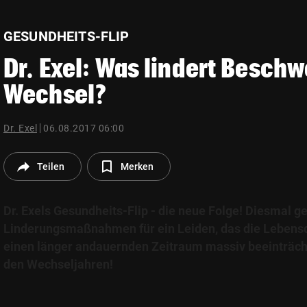
© Krone Multimedia GmbH & Co KG 2026
Muthgasse 2, 1190 Wien
GESUNDHEITS-FLIP
Dr. Exel: Was lindert Besch
Wechsel?
Dr. Exel
06.08.2017 06:00
Teilen
Merken
Dr. Exels Gesundheits-Flip - die neue Folge! Diesmal g
Linderungsmaßnahmen für ein Leiden, das die Lebensqu
einen länger andauernden Zeitraum massiv beeinträch
den Wechseljahren!