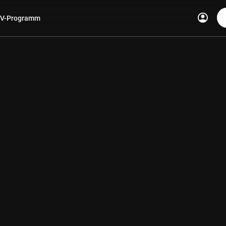
account_circle
V-Programm
len