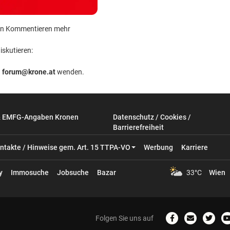
 kein Kommentieren mehr
iskutieren:
n
forum@krone.at
wenden.
& EMFG-Angaben Kronen
Datenschutz / Cookies /
Barrierefreiheit
ntakte / Hinweise gem. Art. 15 TTPA-VO
Werbung
Karriere
y
Immosuche
Jobsuche
Bazar
33°C
Wien
Folgen Sie uns auf
Zum
Email
Zum