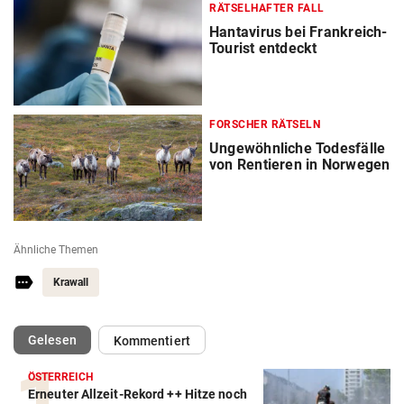
RÄTSELHAFTER FALL
Hantavirus bei Frankreich-
Tourist entdeckt
FORSCHER RÄTSELN
Ungewöhnliche Todesfälle
von Rentieren in Norwegen
Ähnliche Themen
Krawall
(ausgewählt)
Gelesen
Kommentiert
ÖSTERREICH
Erneuter Allzeit-Rekord ++ Hitze noch