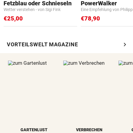
Fetzblau oder Schnieseln
PowerWalker
Wetter verstehen - von Sigi Fink
Eine Empfehlung von Philip
€25,00
€78,90
chevron_right
VORTEILSWELT MAGAZINE
GARTENLUST
VERBRECHEN