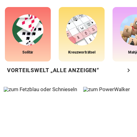
Solitär
Kreuzworträtsel
Mahj
chevron_right
VORTEILSWELT „ALLE ANZEIGEN“