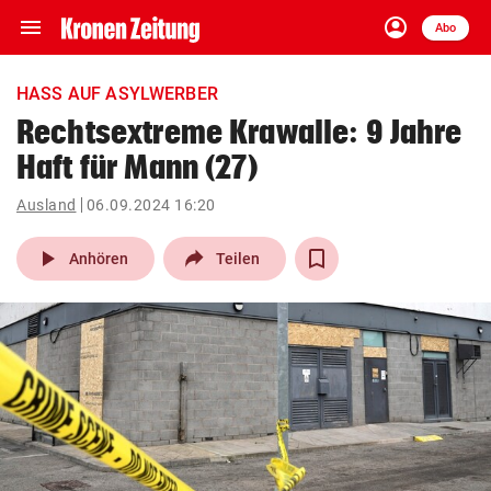
menu
account_circle
Navigation
Anmelden
Abo
close
Schließen
ein-/ausklappen
HASS AUF ASYLWERBER
Abonnieren
Rechtsextreme Krawalle: 9 Jahre
Haft für Mann (27)
account_circle
arrow_right
Anmelden
Ausland
06.09.2024 16:20
pin_drop
arrow_right
Bundesland auswäh
Wien
play_arrow
Anhören
Teilen
bookmark
Merkliste
Suchbegriff
search
eingeben