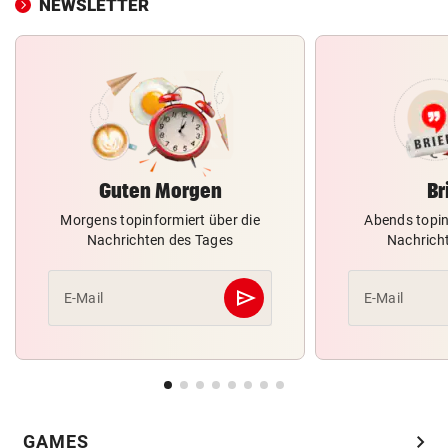
NEWSLETTER
Guten Morgen
Br
Morgens topinformiert über die
Abends topin
Nachrichten des Tages
Nachrich
send
E-Mail
E-Mail
Abschicken
chevron_right
GAMES