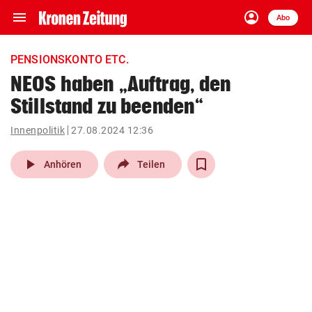
menu
account_circle
Navigation
Anmelden
Abo
close
Schließen
ein-/ausklappen
PENSIONSKONTO ETC.
Abonnieren
NEOS haben „Auftrag, den
Stillstand zu beenden“
account_circle
arrow_right
Anmelden
Innenpolitik
27.08.2024 12:36
pin_drop
arrow_right
Bundesland auswäh
Wien
play_arrow
Anhören
Teilen
bookmark
Merkliste
Suchbegriff
search
eingeben