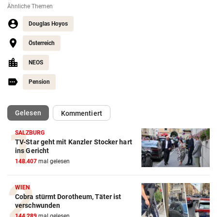
Ähnliche Themen
Douglas Hoyos
Österreich
NEOS
Pension
(ausgewählt)
Gelesen
Kommentiert
SALZBURG
TV-Star geht mit Kanzler Stocker hart
ins Gericht
148.407
mal gelesen
WIEN
Cobra stürmt Dorotheum, Täter ist
verschwunden
144.289
mal gelesen