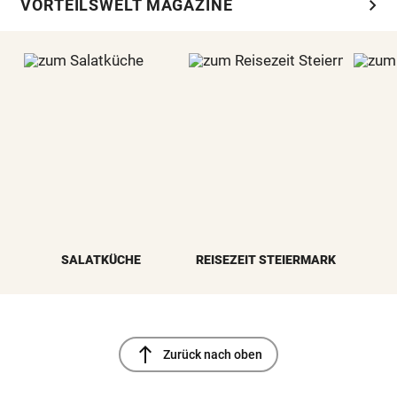
chevron_right
VORTEILSWELT MAGAZINE
SALATKÜCHE
REISEZEIT STEIERMARK
north
Zurück nach oben