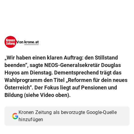
© Krone Multimedia GmbH & Co KG 2026
Muthgasse 2, 1190 Wien
Von
krone.at
„Wir haben einen klaren Auftrag: den Stillstand
beenden“, sagte NEOS-Generalsekretär Douglas
Hoyos am Dienstag. Dementsprechend trägt das
Wahlprogramm den Titel „Reformen für dein neues
Österreich“. Der Fokus liegt auf Pensionen und
Bildung (siehe Video oben).
Kronen Zeitung als bevorzugte Google-Quelle
hinzufügen