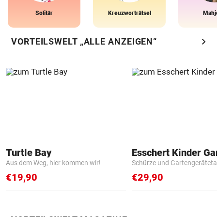
Solitär
Kreuzworträtsel
Mahj
chevron_right
VORTEILSWELT „ALLE ANZEIGEN“
Turtle Bay
Aus dem Weg, hier kommen wir!
Schürze und Gartengerätet
€19,90
€29,90