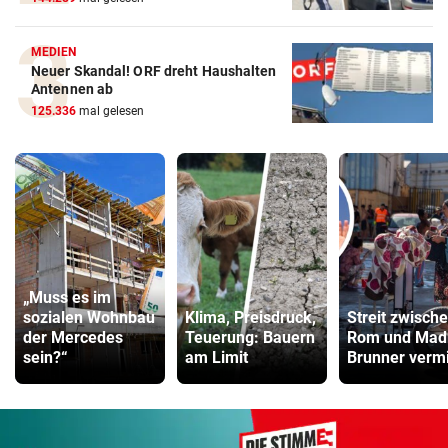
MEDIEN
Neuer Skandal! ORF dreht Haushalten
Antennen ab
125.336
mal gelesen
„Muss es im
sozialen Wohnbau
Klima, Preisdruck,
Streit zwisch
der Mercedes
Teuerung: Bauern
Rom und Madr
sein?“
am Limit
Brunner vermi