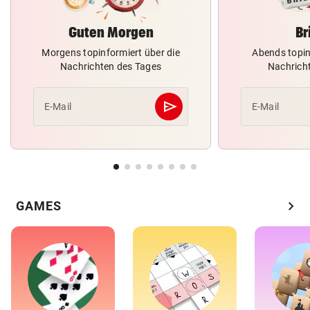
Guten Morgen
Br
Morgens topinformiert über die
Abends topin
Nachrichten des Tages
Nachrich
send
E-Mail
E-Mail
Abschicken
chevron_right
GAMES