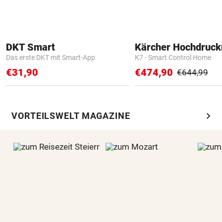
DKT Smart
Kärcher Hochdruck
Das erste DKT mit Smart-App
K7 - Smart Control Home
€31,90
€474,90
€644,99
chevron_right
VORTEILSWELT MAGAZINE