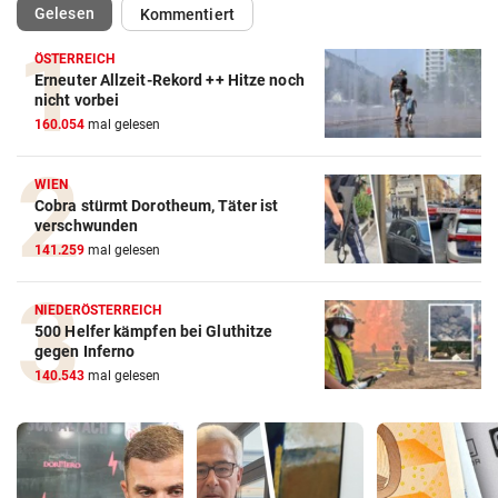
(ausgewählt)
Gelesen
Kommentiert
ÖSTERREICH
Erneuter Allzeit-Rekord ++ Hitze noch
nicht vorbei
160.054
mal gelesen
WIEN
Cobra stürmt Dorotheum, Täter ist
verschwunden
141.259
mal gelesen
NIEDERÖSTERREICH
500 Helfer kämpfen bei Gluthitze
gegen Inferno
140.543
mal gelesen