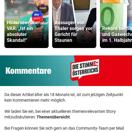
Hinterseer über
Aussagen von
VAR: „Ist ein
Thaler sorgen vor
Rekord bei St
absoluter
Gericht für
und Gaswechs
Skandal!“
Staunen
im 1. Halbjahr
Da dieser Artikel älter als 18 Monate ist, ist zum jetzigen Zeitpunkt
kein Kommentieren mehr möglich.
Wir laden Sie ein, bei einer aktuelleren themenrelevanten Story
mitzudiskutieren:
Themenübersicht
.
Bei Fragen können Sie sich gern an das Community-Team per Mail