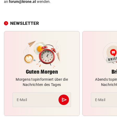
an
forum@krone.at
wenden.
NEWSLETTER
Guten Morgen
Br
Morgens topinformiert über die
Abends topin
Nachrichten des Tages
Nachrich
send
E-Mail
E-Mail
Abschicken