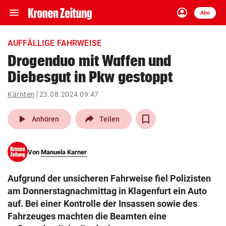
menu
account_circle
Navigation
Anmelden
Abo
close
Schließen
ein-/ausklappen
AUFFÄLLIGE FAHRWEISE
Abonnieren
Drogenduo mit Waffen und
Diebesgut in Pkw gestoppt
account_circle
arrow_right
Anmelden
Kärnten
23.08.2024 09:47
pin_drop
arrow_right
Bundesland auswäh
Wien
play_arrow
Anhören
Teilen
bookmark
Merkliste
Von
Manuela Karner
Suchbegriff
search
Aufgrund der unsicheren Fahrweise fiel Polizisten
eingeben
am Donnerstagnachmittag in Klagenfurt ein Auto
auf. Bei einer Kontrolle der Insassen sowie des
Fahrzeuges machten die Beamten eine