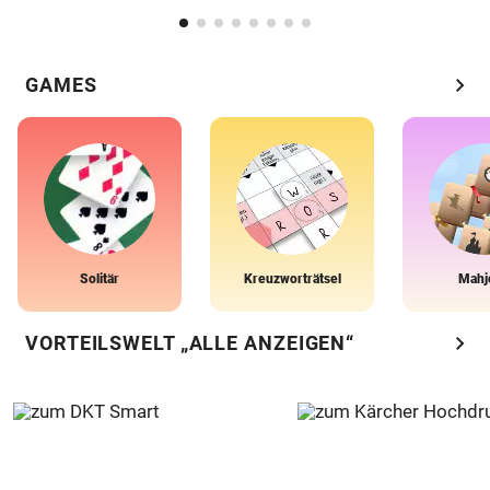
chevron_right
GAMES
Solitär
Kreuzworträtsel
Mahj
chevron_right
VORTEILSWELT „ALLE ANZEIGEN“