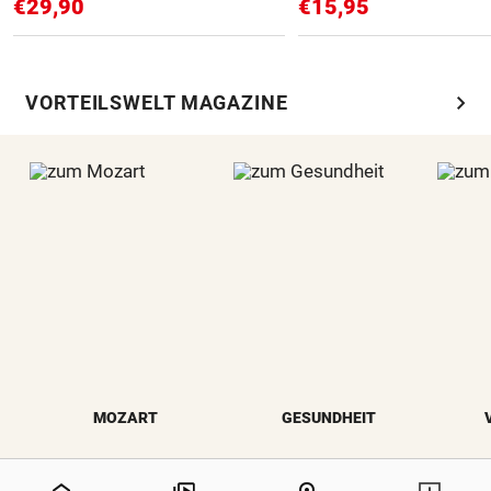
€29,90
€15,95
chevron_right
VORTEILSWELT MAGAZINE
MOZART
GESUNDHEIT
0%