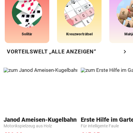
Solitär
Kreuzworträtsel
Mahj
chevron_right
VORTEILSWELT „ALLE ANZEIGEN“
Janod Ameisen-Kugelbahn
Erste Hilfe im Gart
Motorikspielzeug aus Holz
Für intelligente Faule