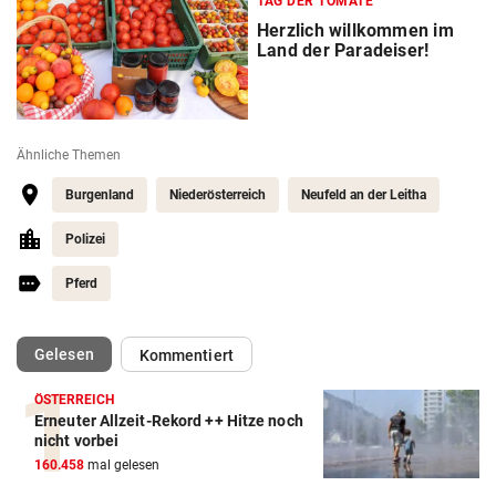
TAG DER TOMATE
Herzlich willkommen im
Land der Paradeiser!
Ähnliche Themen
Burgenland
Niederösterreich
Neufeld an der Leitha
Polizei
Pferd
(ausgewählt)
Gelesen
Kommentiert
ÖSTERREICH
Erneuter Allzeit-Rekord ++ Hitze noch
nicht vorbei
160.458
mal gelesen