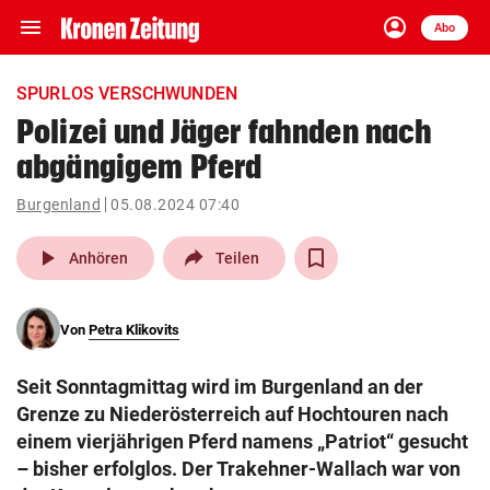
menu
account_circle
Navigation
Anmelden
Abo
close
Schließen
ein-/ausklappen
SPURLOS VERSCHWUNDEN
Abonnieren
Polizei und Jäger fahnden nach
abgängigem Pferd
account_circle
arrow_right
Anmelden
Burgenland
05.08.2024 07:40
pin_drop
arrow_right
Bundesland auswäh
Wien
play_arrow
Anhören
Teilen
bookmark
Merkliste
Von
Petra Klikovits
Suchbegriff
search
Seit Sonntagmittag wird im Burgenland an der
eingeben
Grenze zu Niederösterreich auf Hochtouren nach
einem vierjährigen Pferd namens „Patriot“ gesucht
– bisher erfolglos. Der Trakehner-Wallach war von