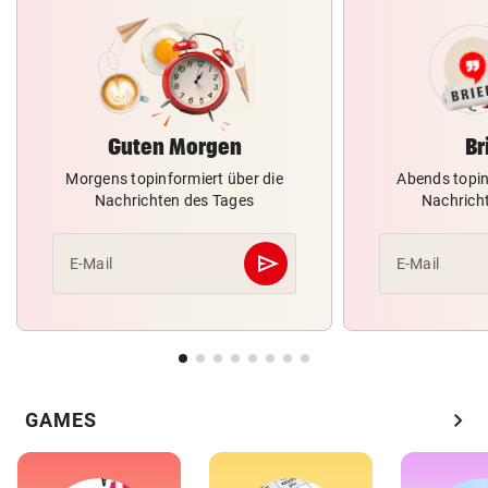
Guten Morgen
Br
Morgens topinformiert über die
Abends topin
Nachrichten des Tages
Nachrich
send
E-Mail
E-Mail
Abschicken
chevron_right
GAMES