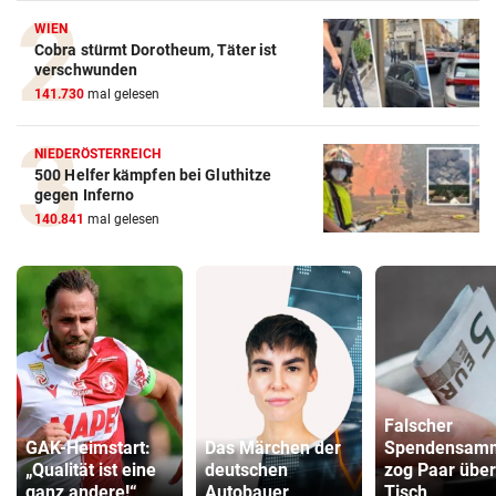
WIEN
Cobra stürmt Dorotheum, Täter ist
verschwunden
141.730
mal gelesen
NIEDERÖSTERREICH
500 Helfer kämpfen bei Gluthitze
gegen Inferno
140.841
mal gelesen
Falscher
GAK-Heimstart:
Das Märchen der
Spendensamm
„Qualität ist eine
deutschen
zog Paar über
ganz andere!“
Autobauer
Tisch