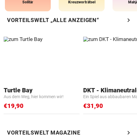
Solitär
Kreuzworträtsel
Mahj
chevron_right
VORTEILSWELT „ALLE ANZEIGEN“
Turtle Bay
Aus dem Weg, hier kommen wir!
Ein Spiel aus abbaubaren Ma
€19,90
€31,90
chevron_right
VORTEILSWELT MAGAZINE