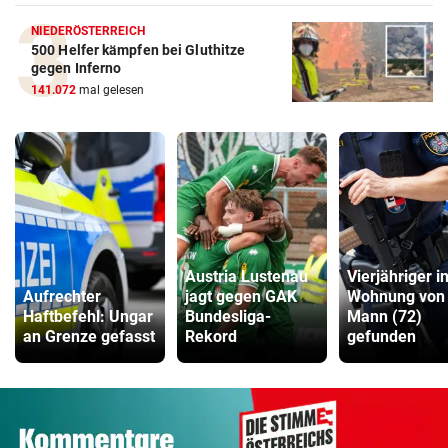
NIEDERÖSTERREICH
500 Helfer kämpfen bei Gluthitze
gegen Inferno
141.072
mal gelesen
Austria Lustenau
Vierjähriger i
Aufrechter
jagt gegen GAK
Wohnung von
Haftbefehl: Ungar
Bundesliga-
Mann (72)
an Grenze gefasst
Rekord
gefunden