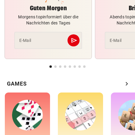
Guten Morgen
Br
Morgens topinformiert über die
Abends topin
Nachrichten des Tages
Nachrich
send
E-Mail
E-Mail
Abschicken
chevron_right
GAMES