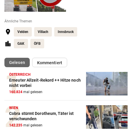
Ähnliche Themen
Velden
Villach
Innsbruck
GAK
ÖFB
(ausgewählt)
Gelesen
Kommentiert
ÖSTERREICH
Erneuter Allzeit-Rekord ++ Hitze noch
nicht vorbei
160.824
mal gelesen
WIEN
Cobra stürmt Dorotheum, Täter ist
verschwunden
142.235
mal gelesen