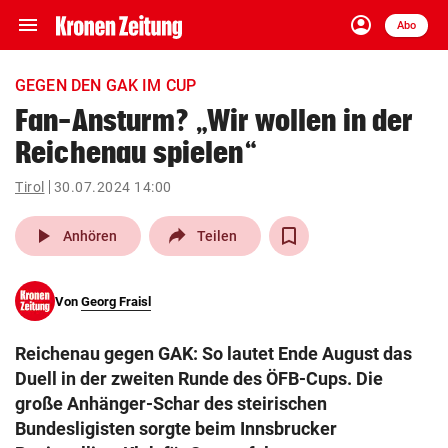
menu
account_circle
Navigation
Anmelden
Abo
close
Schließen
ein-/ausklappen
GEGEN DEN GAK IM CUP
Abonnieren
Fan-Ansturm? „Wir wollen in der
Reichenau spielen“
account_circle
arrow_right
Anmelden
Tirol
30.07.2024 14:00
pin_drop
arrow_right
Bundesland auswäh
Wien
play_arrow
Anhören
Teilen
bookmark
Merkliste
Von
Georg Fraisl
Suchbegriff
search
Reichenau gegen GAK: So lautet Ende August das
eingeben
Duell in der zweiten Runde des ÖFB-Cups. Die
große Anhänger-Schar des steirischen
Bundesligisten sorgte beim Innsbrucker