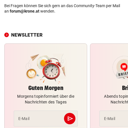
Bei Fragen können Sie sich gern an das Community-Team per Mail
an
forum@krone.at
wenden.
NEWSLETTER
Guten Morgen
Br
Morgens topinformiert über die
Abends topin
Nachrichten des Tages
Nachrich
send
E-Mail
E-Mail
Abschicken