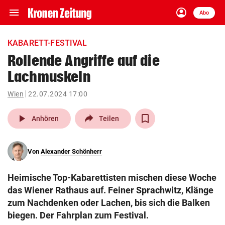
menu
account_circle
Navigation
Anmelden
Abo
close
Schließen
ein-/ausklappen
KABARETT-FESTIVAL
Abonnieren
Rollende Angriffe auf die
Lachmuskeln
account_circle
arrow_right
Anmelden
Wien
22.07.2024 17:00
pin_drop
arrow_right
Bundesland auswäh
Wien
play_arrow
Anhören
Teilen
bookmark
Merkliste
Von
Alexander Schönherr
Suchbegriff
search
Heimische Top-Kabarettisten mischen diese Woche
eingeben
das Wiener Rathaus auf. Feiner Sprachwitz, Klänge
zum Nachdenken oder Lachen, bis sich die Balken
biegen. Der Fahrplan zum Festival.