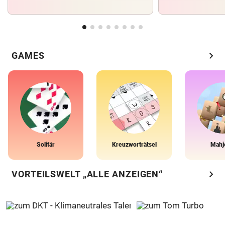
chevron_right
GAMES
Solitär
Kreuzworträtsel
Mahj
chevron_right
VORTEILSWELT „ALLE ANZEIGEN“