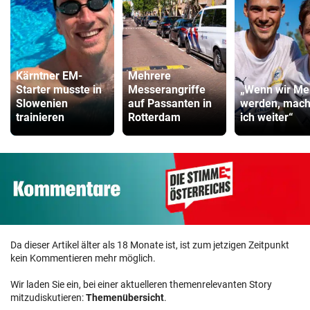
Kärntner EM-
Mehrere
Starter musste in
Messerangriffe
„Wenn wir Mei
Slowenien
auf Passanten in
werden, mac
trainieren
Rotterdam
ich weiter“
Da dieser Artikel älter als 18 Monate ist, ist zum jetzigen Zeitpunkt
kein Kommentieren mehr möglich.
Wir laden Sie ein, bei einer aktuelleren themenrelevanten Story
mitzudiskutieren:
Themenübersicht
.