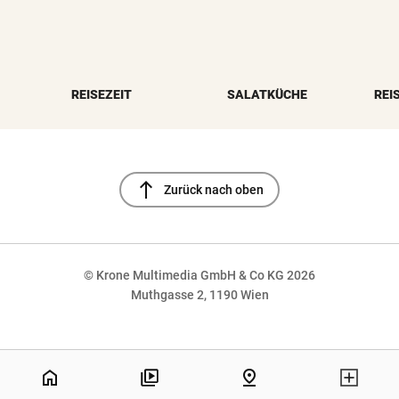
REISEZEIT
SALATKÜCHE
REI
north
Zurück nach oben
© Krone Multimedia GmbH & Co KG 2026
Muthgasse 2, 1190 Wien
NaN%
home
pin_drop