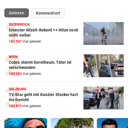
(ausgewählt)
Gelesen
Kommentiert
ÖSTERREICH
Erneuter Allzeit-Rekord ++ Hitze noch
nicht vorbei
161.947
mal gelesen
WIEN
Cobra stürmt Dorotheum, Täter ist
verschwunden
143.263
mal gelesen
SALZBURG
TV-Star geht mit Kanzler Stocker hart
ins Gericht
142.819
mal gelesen