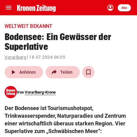
menu
account_circle
Navigation
Anmelden
Abo
close
Schließen
ein-/ausklappen
WELTWEIT BEKANNT
Abonnieren
Bodensee: Ein Gewässer der
Superlative
account_circle
arrow_right
Anmelden
Vorarlberg
18.07.2024 06:05
pin_drop
arrow_right
Bundesland auswäh
Wien
play_arrow
Anhören
Teilen
bookmark
Merkliste
Von
Vorarlberg-Krone
Suchbegriff
search
Der Bodensee ist Tourismushotspot,
eingeben
Trinkwasserspender, Naturparadies und Zentrum
einer wirtschaftlich überaus starken Region. Vier
Superlative zum „Schwäbischen Meer“: