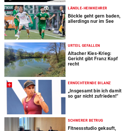
LÄNDLE-HEIMKEHRER
Böckle geht gern baden,
allerdings nur im See
URTEIL GEFALLEN
Altacher Kies-Krieg:
Gericht gibt Franz Kopf
recht
ERNÜCHTERNDE BILANZ
„Insgesamt bin ich damit
so gar nicht zufrieden!“
SCHWERER BETRUG
Fitnessstudio gekauft,