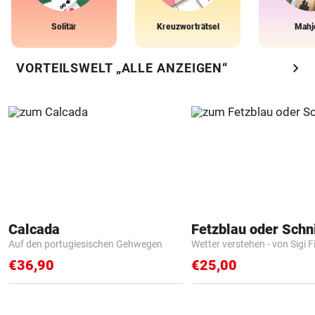
Solitär
Kreuzworträtsel
Mahj
chevron_right
VORTEILSWELT „ALLE ANZEIGEN“
Calcada
Fetzblau oder Schn
Auf den portugiesischen Gehwegen
Wetter verstehen - von Sigi F
€36,90
€25,00