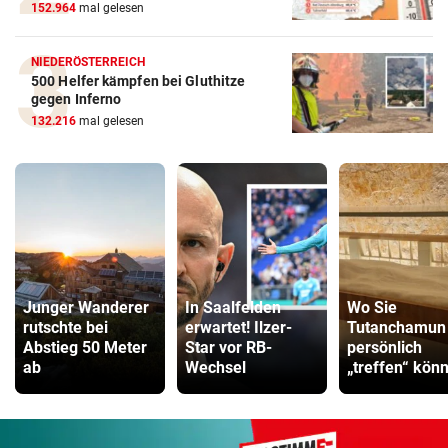
152.964
mal gelesen
NIEDERÖSTERREICH
500 Helfer kämpfen bei Gluthitze
gegen Inferno
132.216
mal gelesen
Junger Wanderer
In Saalfelden
Wo Sie
rutschte bei
erwartet! Ilzer-
Tutanchamun
Abstieg 50 Meter
Star vor RB-
persönlich
ab
Wechsel
„treffen“ kön