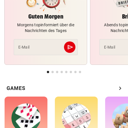
Guten Morgen
Br
Morgens topinformiert über die
Abends topin
Nachrichten des Tages
Nachrich
send
E-Mail
E-Mail
Abschicken
chevron_right
GAMES