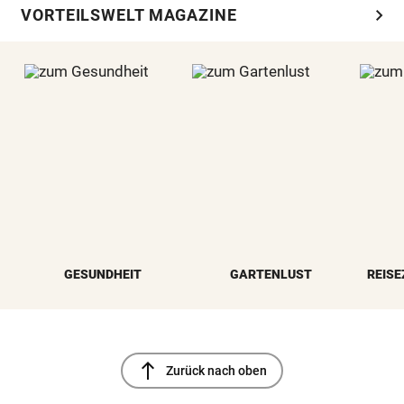
chevron_right
VORTEILSWELT MAGAZINE
GESUNDHEIT
GARTENLUST
REISE
north
Zurück nach oben