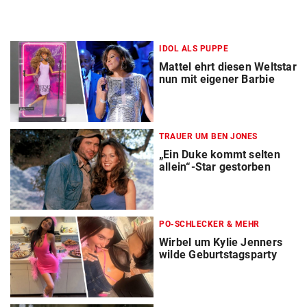
IDOL ALS PUPPE
Mattel ehrt diesen Weltstar
nun mit eigener Barbie
TRAUER UM BEN JONES
„Ein Duke kommt selten
allein“-Star gestorben
PO-SCHLECKER & MEHR
Wirbel um Kylie Jenners
wilde Geburtstagsparty