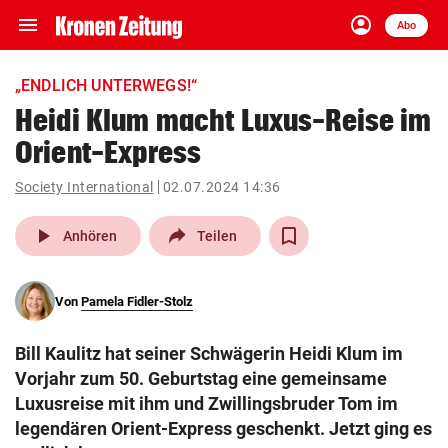
menu
account_circle
Navigation
Anmelden
Abo
close
Schließen
ein-/ausklappen
„ENDLICH UNTERWEGS!“
Abonnieren
Heidi Klum macht Luxus-Reise im
Orient-Express
account_circle
arrow_right
Anmelden
Society International
02.07.2024 14:36
pin_drop
arrow_right
Bundesland auswäh
Wien
play_arrow
Anhören
Teilen
bookmark
Merkliste
Von
Pamela Fidler-Stolz
Suchbegriff
search
Bill Kaulitz hat seiner Schwägerin Heidi Klum im
eingeben
Vorjahr zum 50. Geburtstag eine gemeinsame
Luxusreise mit ihm und Zwillingsbruder Tom im
legendären Orient-Express geschenkt. Jetzt ging es