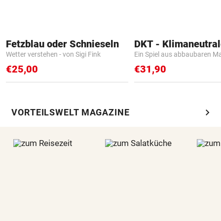
Fetzblau oder Schnieseln
Wetter verstehen - von Sigi Fink
Ein Spiel aus abbaubaren Ma
€25,00
€31,90
chevron_right
VORTEILSWELT MAGAZINE