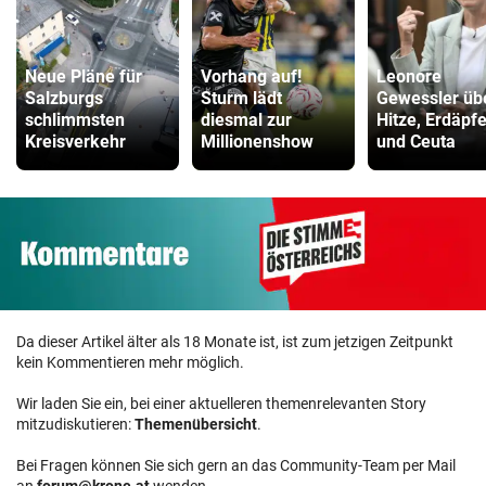
Neue Pläne für
Vorhang auf!
Leonore
Salzburgs
Sturm lädt
Gewessler üb
schlimmsten
diesmal zur
Hitze, Erdäpfe
Kreisverkehr
Millionenshow
und Ceuta
Da dieser Artikel älter als 18 Monate ist, ist zum jetzigen Zeitpunkt
kein Kommentieren mehr möglich.
Wir laden Sie ein, bei einer aktuelleren themenrelevanten Story
mitzudiskutieren:
Themenübersicht
.
Bei Fragen können Sie sich gern an das Community-Team per Mail
an
forum@krone.at
wenden.