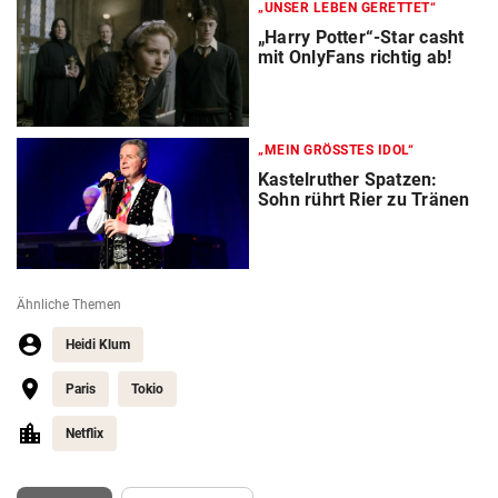
„UNSER LEBEN GERETTET“
„Harry Potter“-Star casht
mit OnlyFans richtig ab!
„MEIN GRÖSSTES IDOL“
Kastelruther Spatzen:
Sohn rührt Rier zu Tränen
Ähnliche Themen
Heidi Klum
Paris
Tokio
Netflix