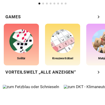
chevron_right
GAMES
Solitär
Kreuzworträtsel
Mahj
chevron_right
VORTEILSWELT „ALLE ANZEIGEN“