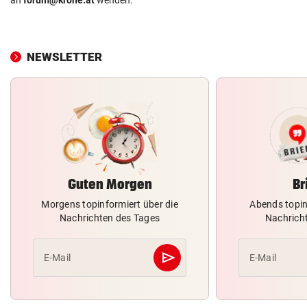
NEWSLETTER
Guten Morgen
Br
Morgens topinformiert über die
Abends topin
Nachrichten des Tages
Nachrich
send
E-Mail
E-Mail
Abschicken