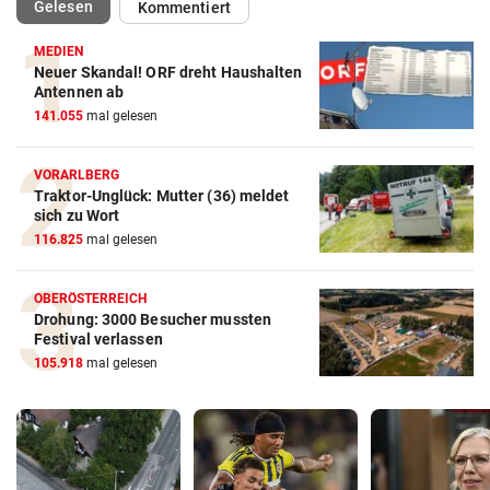
(ausgewählt)
Gelesen
Kommentiert
MEDIEN
Neuer Skandal! ORF dreht Haushalten
Antennen ab
141.055
mal gelesen
VORARLBERG
Traktor-Unglück: Mutter (36) meldet
sich zu Wort
116.825
mal gelesen
OBERÖSTERREICH
Drohung: 3000 Besucher mussten
Festival verlassen
105.918
mal gelesen