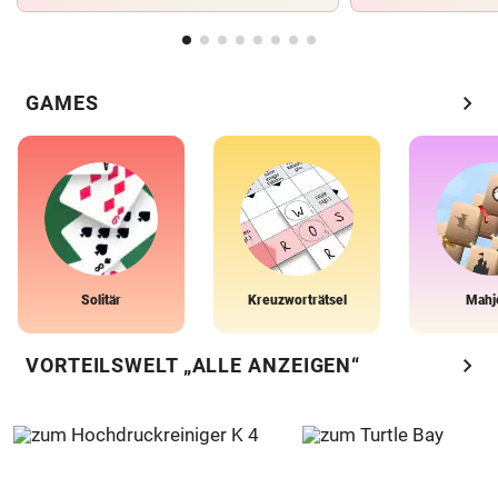
chevron_right
GAMES
Solitär
Kreuzworträtsel
Mahj
chevron_right
VORTEILSWELT „ALLE ANZEIGEN“