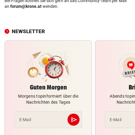
Bei Fragen können Sie sich gern an das Community-Team per Mail
an
forum@krone.at
wenden.
NEWSLETTER
Guten Morgen
Br
Morgens topinformiert über die
Abends topin
Nachrichten des Tages
Nachrich
send
E-Mail
E-Mail
Abschicken