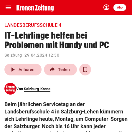
menu
account_circle
Navigation
Anmelden
Abo
close
Schließen
ein-/ausklappen
LANDESBERUFSSCHULE 4
Abonnieren
IT-Lehrlinge helfen bei
Problemen mit Handy und PC
account_circle
arrow_right
Anmelden
Salzburg
29.04.2024 12:30
pin_drop
arrow_right
Bundesland auswäh
Wien
play_arrow
Anhören
Teilen
bookmark
Merkliste
Von
Salzburg-Krone
Suchbegriff
search
Beim jährlichen Servicetag an der
eingeben
Landsberufsschule 4 in Salzburg-Lehen kümmern
sich Lehrlinge heute, Montag, um Computer-Sorgen
der Salzburger. Noch bis 16 Uhr kann jeder