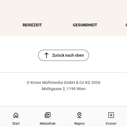
REISEZEIT
GESUNDHEIT
north
Zurück nach oben
© Krone Multimedia GmbH & Co KG 2026
Muthgasse 2, 1190 Wien
NaN%
home
pin_drop
Start
Mediathek
Region
Krone+