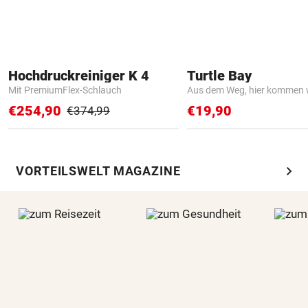
Hochdruckreiniger K 4
Turtle Bay
Mit PremiumFlex-Schlauch
Aus dem Weg, hier kommen w
€254,90
€19,90
€374,99
chevron_right
VORTEILSWELT MAGAZINE