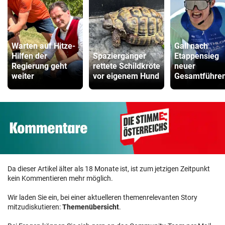
Warten auf Hitze-
Gall nach
Hilfen der
Spaziergänger
Etappensieg
Regierung geht
rettete Schildkröte
neuer
weiter
vor eigenem Hund
Gesamtführen
Da dieser Artikel älter als 18 Monate ist, ist zum jetzigen Zeitpunkt
kein Kommentieren mehr möglich.
Wir laden Sie ein, bei einer aktuelleren themenrelevanten Story
mitzudiskutieren:
Themenübersicht
.