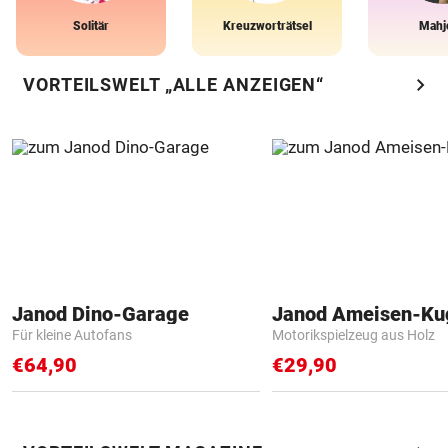
Solitär
Kreuzworträtsel
Mahj
chevron_right
VORTEILSWELT „ALLE ANZEIGEN“
Janod Dino-Garage
Janod Ameisen-Ku
Für kleine Autofans
Motorikspielzeug aus Holz
€64,90
€29,90