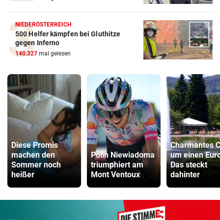
NIEDERÖSTERREICH
500 Helfer kämpfen bei Gluthitze
gegen Inferno
140.327
mal gelesen
Diese Promis
Charmantes C
machen den
Polin Niewiadoma
um einen Eur
Sommer noch
triumphiert am
Das steckt
heißer
Mont Ventoux
dahinter