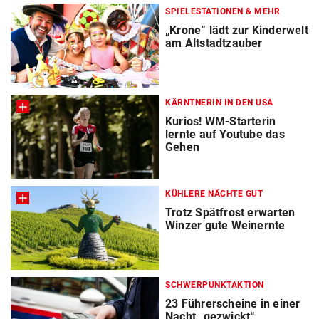
SPIELESTATIONEN & MEHR
„Krone“ lädt zur Kinderwelt
am Altstadtzauber
KÄRNTNERIN IN DEN USA
Kurios! WM-Starterin
lernte auf Youtube das
Gehen
KÜHLERE NÄCHTE GUT
Trotz Spätfrost erwarten
Winzer gute Weinernte
SCHWERPUNKTAKTION
23 Führerscheine in einer
Nacht „gezwickt“