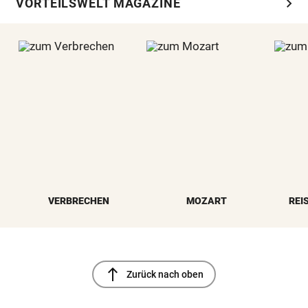
chevron_right
VORTEILSWELT MAGAZINE
VERBRECHEN
MOZART
REI
north
Zurück nach oben