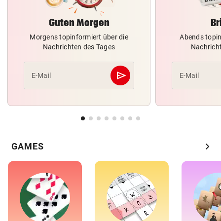
Guten Morgen
Br
Morgens topinformiert über die
Abends topin
Nachrichten des Tages
Nachrich
send
E-Mail
E-Mail
Abschicken
chevron_right
GAMES