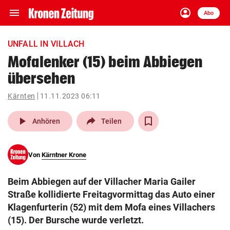
menu
account_circle
Navigation
Anmelden
Abo
close
Schließen
ein-/ausklappen
UNFALL IN VILLACH
Abonnieren
Mofalenker (15) beim Abbiegen
übersehen
account_circle
arrow_right
Anmelden
Kärnten
11.11.2023 06:11
pin_drop
arrow_right
Bundesland auswäh
Wien
play_arrow
Anhören
Teilen
bookmark
Merkliste
Von
Kärntner Krone
Suchbegriff
search
Beim Abbiegen auf der Villacher Maria Gailer
eingeben
Straße kollidierte Freitagvormittag das Auto einer
Klagenfurterin (52) mit dem Mofa eines Villachers
(15). Der Bursche wurde verletzt.