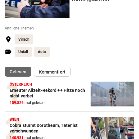
Ähnliche Themen
Villach
Unfall
Auto
(ausgewählt)
Gelesen
Kommentiert
ÖSTERREICH
Erneuter Allzeit-Rekord ++ Hitze noch
nicht vorbei
159.826
mal gelesen
WIEN
Cobra stürmt Dorotheum, Täter ist
verschwunden
140.931
mal gelesen