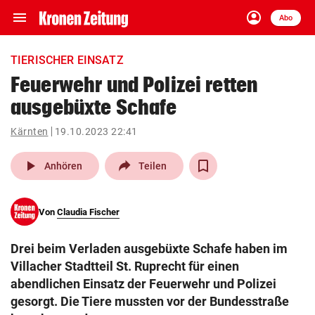
menu
account_circle
Navigation
Anmelden
Abo
close
Schließen
ein-/ausklappen
TIERISCHER EINSATZ
Abonnieren
Feuerwehr und Polizei retten
ausgebüxte Schafe
account_circle
arrow_right
Anmelden
Kärnten
19.10.2023 22:41
pin_drop
arrow_right
Bundesland auswäh
Wien
play_arrow
Anhören
Teilen
bookmark
Merkliste
Von
Claudia Fischer
Suchbegriff
search
Drei beim Verladen ausgebüxte Schafe haben im
eingeben
Villacher Stadtteil St. Ruprecht für einen
abendlichen Einsatz der Feuerwehr und Polizei
gesorgt. Die Tiere mussten vor der Bundesstraße