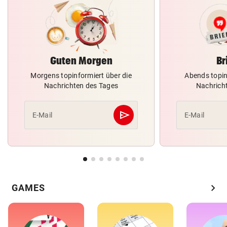
Guten Morgen
Br
Morgens topinformiert über die
Abends topin
Nachrichten des Tages
Nachrich
send
E-Mail
E-Mail
Abschicken
chevron_right
GAMES