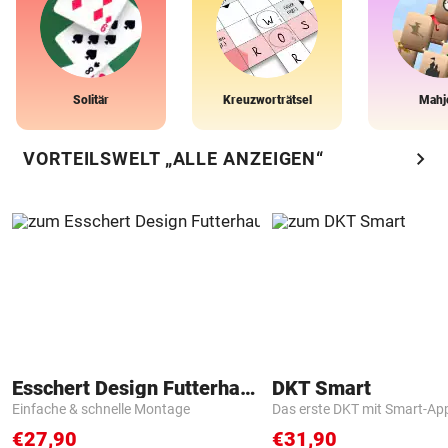
Solitär
Kreuzworträtsel
Mahj
chevron_right
VORTEILSWELT „ALLE ANZEIGEN“
Esschert Design Futterhaus
DKT Smart
Einfache & schnelle Montage
Das erste DKT mit Smart-Ap
€27,90
€31,90