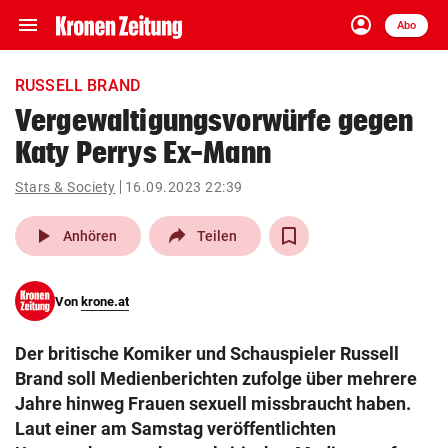
menu
account_circle
Navigation
Anmelden
Abo
close
Schließen
ein-/ausklappen
RUSSELL BRAND
Abonnieren
Vergewaltigungsvorwürfe gegen
Katy Perrys Ex-Mann
account_circle
arrow_right
Anmelden
Stars & Society
16.09.2023 22:39
pin_drop
arrow_right
Bundesland auswäh
Wien
play_arrow
Anhören
Teilen
bookmark
Merkliste
Von
krone.at
Suchbegriff
search
Der britische Komiker und Schauspieler Russell
eingeben
Brand soll Medienberichten zufolge über mehrere
Jahre hinweg Frauen sexuell missbraucht haben.
Laut einer am Samstag veröffentlichten