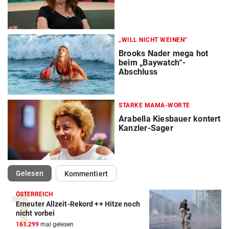
„WILL NICHT WEINEN“
Brooks Nader mega hot
beim „Baywatch“-
Abschluss
STARKE MAMA-WORTE
Arabella Kiesbauer kontert
Kanzler-Sager
(ausgewählt)
Gelesen
Kommentiert
ÖSTERREICH
Erneuter Allzeit-Rekord ++ Hitze noch
nicht vorbei
161.299
mal gelesen