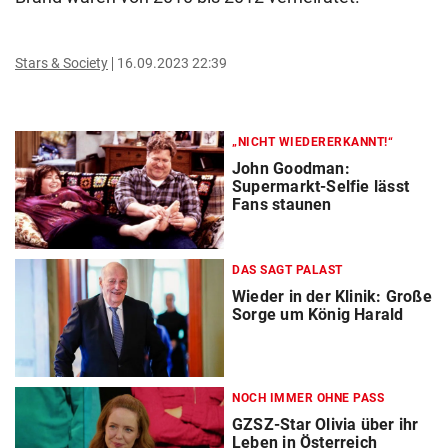
Stars & Society
16.09.2023 22:39
„NICHT WIEDERERKANNT!“
John Goodman:
Supermarkt-Selfie lässt
Fans staunen
DAS SAGT PALAST
Wieder in der Klinik: Große
Sorge um König Harald
NOCH IMMER OHNE PASS
GZSZ-Star Olivia über ihr
Leben in Österreich