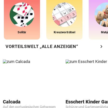
Solitär
Kreuzworträtsel
Mahj
chevron_right
VORTEILSWELT „ALLE ANZEIGEN“
Calcada
Auf den portugiesischen Gehwegen
Schürze und Gartengerätet