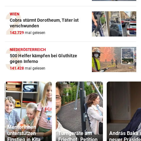
WIEN
Cobra stürmt Dorotheum, Täter ist
verschwunden
142.729
mal gelesen
NIEDERÖSTERREICH
500 Helfer kämpfen bei Gluthitze
gegen Inferno
141.428
mal gelesen
Mentorinnen
unterstützen
Turngeräte am
András Baka s
Einstieg in Kita
Friedhof: Petition
neuer Präside