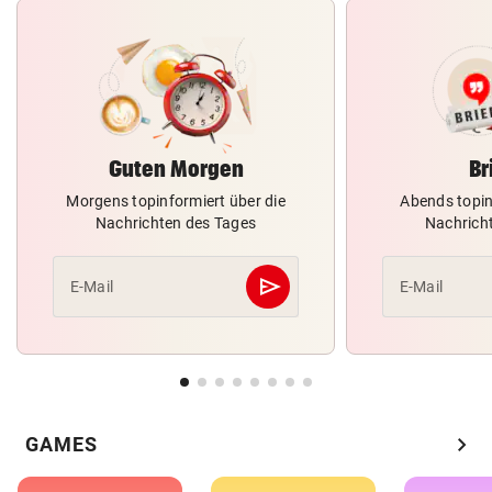
Guten Morgen
Br
Morgens topinformiert über die
Abends topin
Nachrichten des Tages
Nachrich
send
E-Mail
E-Mail
Abschicken
chevron_right
GAMES