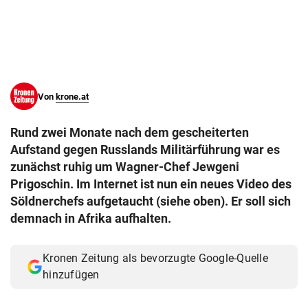
© Krone Multimedia GmbH & Co KG 2026
Muthgasse 2, 1190 Wien
Von
krone.at
Rund zwei Monate nach dem gescheiterten
Aufstand gegen Russlands Militärführung war es
zunächst ruhig um Wagner-Chef Jewgeni
Prigoschin. Im Internet ist nun ein neues Video des
Söldnerchefs aufgetaucht (siehe oben). Er soll sich
demnach in Afrika aufhalten.
Kronen Zeitung als bevorzugte Google-Quelle
hinzufügen