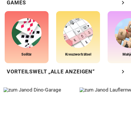
chevron_right
GAMES
Solitär
Kreuzworträtsel
Mahj
chevron_right
VORTEILSWELT „ALLE ANZEIGEN“