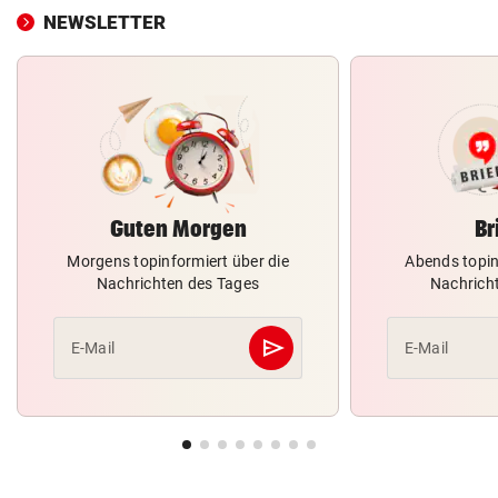
NEWSLETTER
Guten Morgen
Br
Morgens topinformiert über die
Abends topin
Nachrichten des Tages
Nachrich
send
E-Mail
E-Mail
Abschicken