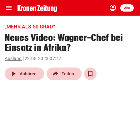
menu
account_circle
Navigation
Anmelden
Abo
close
Schließen
ein-/ausklappen
„MEHR ALS 50 GRAD“
Abonnieren
Neues Video: Wagner-Chef bei
Einsatz in Afrika?
account_circle
arrow_right
Anmelden
Ausland
22.08.2023 07:47
pin_drop
arrow_right
Bundesland auswäh
Wien
play_arrow
Anhören
Teilen
bookmark
Merkliste
Suchbegriff
search
eingeben