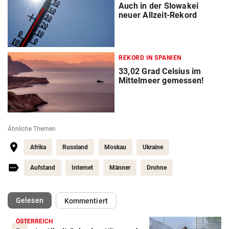
Auch in der Slowakei
neuer Allzeit-Rekord
REKORD IN SPANIEN
33,02 Grad Celsius im
Mittelmeer gemessen!
Ähnliche Themen
Afrika
Russland
Moskau
Ukraine
Aufstand
Internet
Männer
Drohne
(ausgewählt)
Gelesen
Kommentiert
ÖSTERREICH