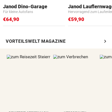
Janod Dino-Garage
Janod Lauflernwa
Für kleine Autofans
Hervorragend zum Laufenle
€64,90
€59,90
chevron_right
VORTEILSWELT MAGAZINE