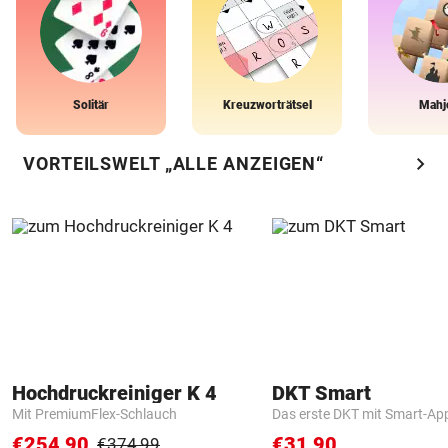
Solitär
Kreuzworträtsel
Mahj
chevron_right
VORTEILSWELT „ALLE ANZEIGEN“
Hochdruckreiniger K 4
DKT Smart
Mit PremiumFlex-Schlauch
Das erste DKT mit Smart-Ap
€254,90
€31,90
€374,99