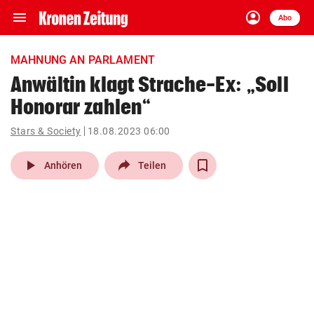
menu
account_circle
Navigation
Anmelden
Abo
close
Schließen
ein-/ausklappen
MAHNUNG AN PARLAMENT
Abonnieren
Anwältin klagt Strache-Ex: „Soll
Honorar zahlen“
account_circle
arrow_right
Anmelden
Stars & Society
18.08.2023 06:00
pin_drop
arrow_right
Bundesland auswäh
Wien
play_arrow
Anhören
Teilen
bookmark
Merkliste
Suchbegriff
search
eingeben