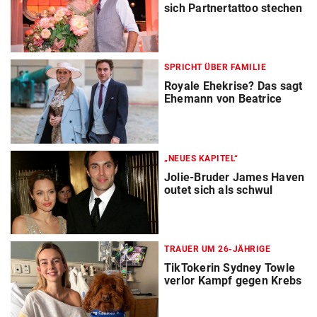
sich Partnertattoo stechen
SPRICHT ÜBER FAMILIE
Royale Ehekrise? Das sagt
Ehemann von Beatrice
„NEUES KAPITEL“
Jolie-Bruder James Haven
outet sich als schwul
TRAUER UM 26-JÄHRIGE
TikTokerin Sydney Towle
verlor Kampf gegen Krebs