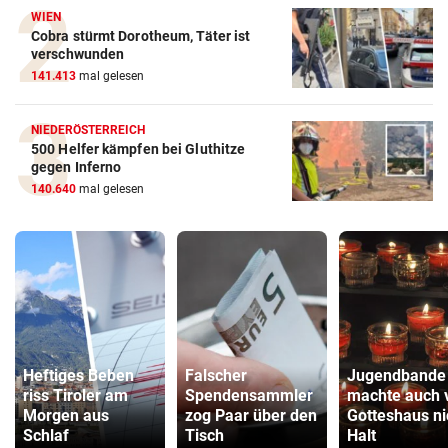
WIEN
Cobra stürmt Dorotheum, Täter ist
verschwunden
141.413
mal gelesen
NIEDERÖSTERREICH
500 Helfer kämpfen bei Gluthitze
gegen Inferno
140.640
mal gelesen
Heftiges Beben
Falscher
Jugendbande
riss Tiroler am
Spendensammler
machte auch 
Morgen aus
zog Paar über den
Gotteshaus ni
Schlaf
Tisch
Halt