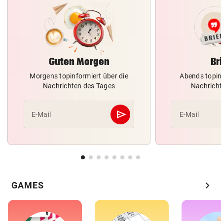
Guten Morgen
Br
Morgens topinformiert über die
Abends topin
Nachrichten des Tages
Nachrich
send
E-Mail
E-Mail
Abschicken
chevron_right
GAMES