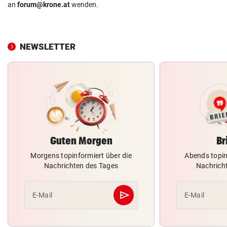
an
forum@krone.at
wenden.
NEWSLETTER
Guten Morgen
Br
Morgens topinformiert über die
Abends topin
Nachrichten des Tages
Nachrich
send
E-Mail
E-Mail
Abschicken