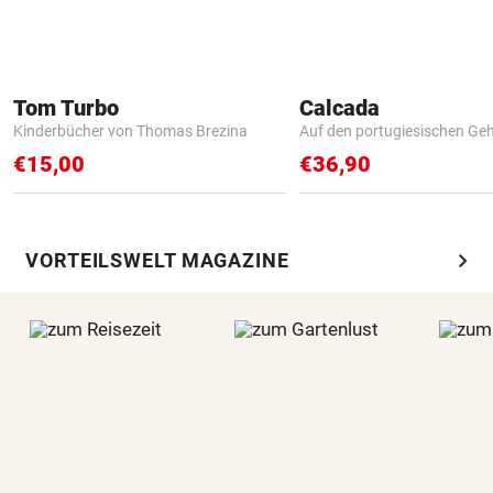
Tom Turbo
Calcada
Kinderbücher von Thomas Brezina
Auf den portugiesischen G
€15,00
€36,90
chevron_right
VORTEILSWELT MAGAZINE