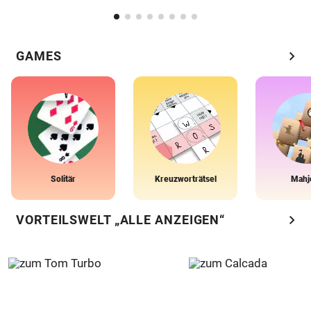
chevron_right
GAMES
Solitär
Kreuzworträtsel
Mahj
chevron_right
VORTEILSWELT „ALLE ANZEIGEN“