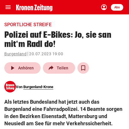
menu
account_circle
Navigation
Anmelden
Abo
close
Schließen
ein-/ausklappen
SPORTLICHE STREIFE
Abonnieren
Polizei auf E-Bikes: Jo, sie san
mit‘m Radl do!
account_circle
arrow_right
Anmelden
Burgenland
20.07.2023 19:00
pin_drop
arrow_right
Bundesland auswäh
Wien
play_arrow
Anhören
Teilen
bookmark
Merkliste
Von
Burgenland-Krone
Suchbegriff
search
Als letztes Bundesland hat jetzt auch das
eingeben
Burgenland eine Fahrradpolizei. 14 Beamte sorgen
in den Bezirken Eisenstadt, Mattersburg und
Neusiedl am See für mehr Verkehrssicherheit.