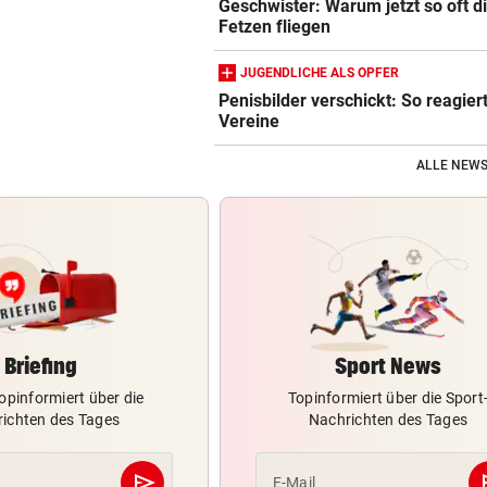
Geschwister: Warum jetzt so oft d
Fetzen fliegen
JUGENDLICHE ALS OPFER
Penisbilder verschickt: So reagier
Vereine
ALLE NEWS
Briefing
Sport News
opinformiert über die
Topinformiert über die Sport
ichten des Tages
Nachrichten des Tages
send
s
E-Mail