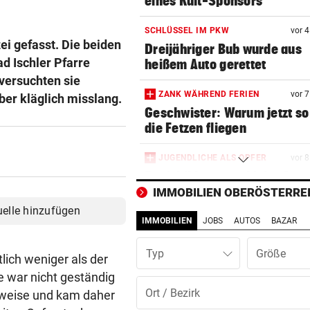
eines Kult-Sponsors
SCHLÜSSEL IM PKW
vor 
ei gefasst. Die beiden
Dreijähriger Bub wurde aus
d Ischler Pfarre
heißem Auto gerettet
versuchten sie
ZANK WÄHREND FERIEN
vor 
ber kläglich misslang.
Geschwister: Warum jetzt so 
die Fetzen fliegen
JUGENDLICHE ALS OPFER
vor 
Penisbilder verschickt: So
reagierten die Vereine
IMMOBILIEN OBERÖSTERRE
uelle hinzufügen
IMMOBILIEN
JOBS
AUTOS
BAZAR
ABER KEIN MORDVERSUCH
vor 
Messerstecher muss für zwe
Typ
Jahre ins Gefängnis
lich weniger als der
e war nicht geständig
REKORDMONAT FÜR RETTER
vor 
lweise und kam daher
Seit Wochen kein einziger T