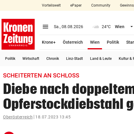
Vorteilswelt
ePaper
Community
Gewinns
close
Schließen
menu
Menü aufklappen
Sa., 08.08.2026
24°C
Wien
Abonnieren
(ausgewählt)
Krone+
Österreich
Wien
Politik
Star
account_circle
arrow_right
Anmelden
Politik
Wirtschaft
Chronik
Linz-Stadt
Land & Leute
Kultur & F
pin_drop
arrow_right
Bundesland auswäh
Wien
SCHEITERTEN AN SCHLOSS
bookmark
Merkliste
Diebe nach doppelte
Opferstockdiebstahl g
Suchbegriff
search
eingeben
Oberösterreich
18.07.2023 13:45