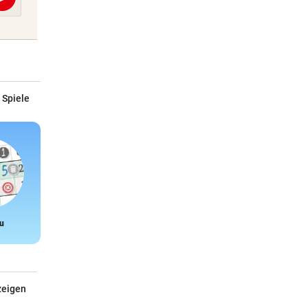
Abschicken
 Spiele
u
Snake
zeigen