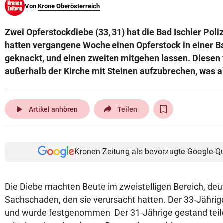
Von
Krone Oberösterreich
© Krone Multimedia GmbH & Co KG 2026
Muthgasse 2, 1190 Wien
Zwei Opferstockdiebe (33, 31) hat die Bad Ischler Poliz
hatten vergangene Woche einen Opferstock in einer Ba
geknackt, und einen zweiten mitgehen lassen. Diesen 
außerhalb der Kirche mit Steinen aufzubrechen, was a
play_arrow
Artikel anhören
Teilen
Kronen Zeitung als bevorzugte Google-Q
Die Diebe machten Beute im zweistelligen Bereich, deut
Sachschaden, den sie verursacht hatten. Der 33-Jährig
und wurde festgenommen. Der 31-Jährige gestand tei