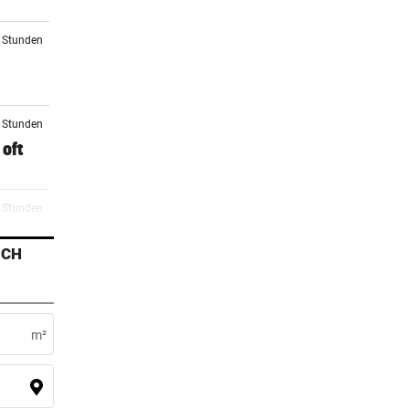
4 Stunden
7 Stunden
oft
8 Stunden
ICH
8 Stunden
i
m²
9 Stunden
ag