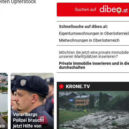
iten Opferstock
ohne Bergeinsatz
.
Suchen auf
ERHÖHTE WERTE:
vor 1
Der nächste Badesee muss j
Schnellsuche auf dibeo.at:
geschlossen werden
Eigentumswohnungen in Oberösterreic
in ne
Mietwohnungen in Oberösterreich
OBERÖSTERREICH
vor 1
„Wer will mich?“: Diese Tier
Möchten Sie jetzt eine private Immobilie
haben kein Zuhause
unseren Marktplätzen inserieren?
Private Immobilie inserieren und in di
in neuem Tab öffnen
durchschalten
FEUERWEHR-AUSSTATTER
vor 1
Waldbrände „befeuern“ das
Geschäft von Rosenbauer
KRONE.TV
NEUES MODELL
vor 1
Regeln bei Deutschkursen w
jetzt verschärft
Vorarlbergs
Primärversorgung
Polizei braucht
: Welche
Sager wirkt
CHEF VON VERSICHERUNG:
vor 1
als
jetzt Hilfe von
Standorte vor
Mütter-Auf