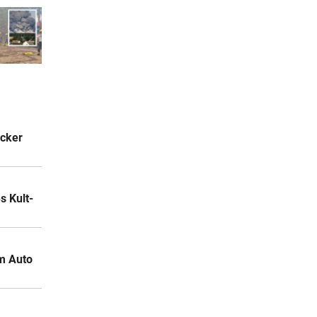
acker
 Kult-
m Auto