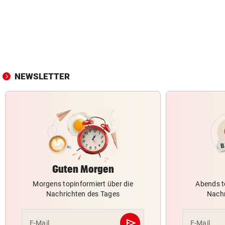
NEWSLETTER
Guten Morgen
Morgens topinformiert über die
Abends t
Nachrichten des Tages
Nachr
send
E-Mail
E-Mail