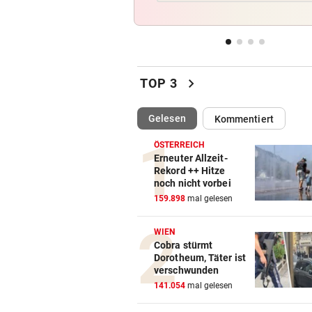
Hitze-Hammer! Wo Grillfans 
Feuerpause haben
GROSSE AUFREGUNG
vor 1
Brandgefahr? Hitze löst vor 
chevron_right
TOP 3
Störfeuer aus
(ausgewählt)
Gelesen
Kommentiert
DREI WEHREN IM EINSATZ
vor 1
Wegen Feuer in Sauna beina
ÖSTERREICH
Haus eingeäschert
Erneuter Allzeit-
Rekord ++ Hitze
noch nicht vorbei
ELTERN SCHLUGEN ALARM
vor 1
159.898
mal gelesen
Lottogewinner schickte obs
Bilder an Teenager
WIEN
Cobra stürmt
Dorotheum, Täter ist
verschwunden
141.054
mal gelesen