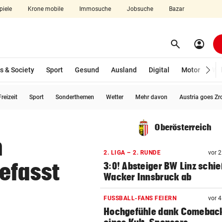
piele
Krone mobile
Immosuche
Jobsuche
Bazar
search
account_circle
Menü aufklappen
Suchen
s & Society
Sport
Gesund
Ausland
Digital
Motor
Wir
reizeit
Sport
Sonderthemen
Wetter
Mehr davon
Austria goes Zr
len
Oberösterreich
m
2. LIGA – 2. RUNDE
vor 
efasst
3:0! Absteiger BW Linz schie
Wacker Innsbruck ab
FUSSBALL-FANS FEIERN
vor 
Hochgefühle dank Comebac