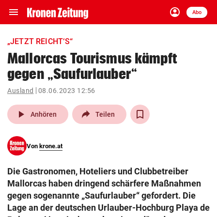
menu
account_circle
Navigation
Anmelden
Abo
close
Schließen
ein-/ausklappen
„JETZT REICHT‘S“
Abonnieren
Mallorcas Tourismus kämpft
gegen „Saufurlauber“
account_circle
arrow_right
Anmelden
Ausland
08.06.2023 12:56
pin_drop
arrow_right
Bundesland auswäh
Wien
play_arrow
Anhören
Teilen
bookmark
Merkliste
Von
krone.at
Suchbegriff
search
Die Gastronomen, Hoteliers und Clubbetreiber
eingeben
Mallorcas haben dringend schärfere Maßnahmen
gegen sogenannte „Saufurlauber“ gefordert. Die
Lage an der deutschen Urlauber-Hochburg Playa de