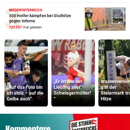
NIEDERÖSTERREICH
500 Helfer kämpfen bei Gluthitze
gegen Inferno
137.257
mal gelesen
„Er ist wie der
Wasserverso
„Auf das Foto bin
Liebling aller
g in der
ich stolz – auf die
Schwiegermütter!
Steiermark tr
Gelbe auch“
“
Hitze