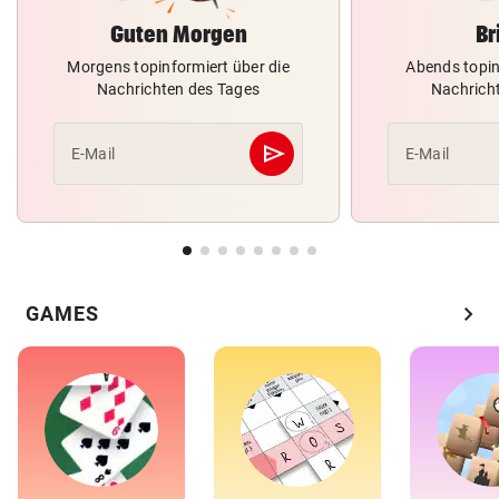
Guten Morgen
Br
Morgens topinformiert über die
Abends topin
Nachrichten des Tages
Nachrich
send
E-Mail
E-Mail
Abschicken
chevron_right
GAMES