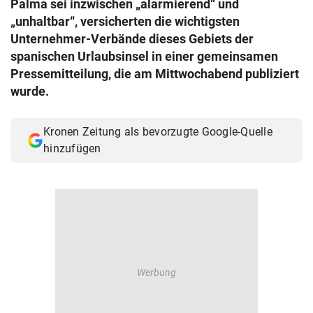
Palma sei inzwischen „alarmierend“ und
© Krone Multimedia GmbH & Co KG 2026
„unhaltbar“, versicherten die wichtigsten
Muthgasse 2, 1190 Wien
Unternehmer-Verbände dieses Gebiets der
spanischen Urlaubsinsel in einer gemeinsamen
Pressemitteilung, die am Mittwochabend publiziert
wurde.
Kronen Zeitung als bevorzugte Google-Quelle
hinzufügen