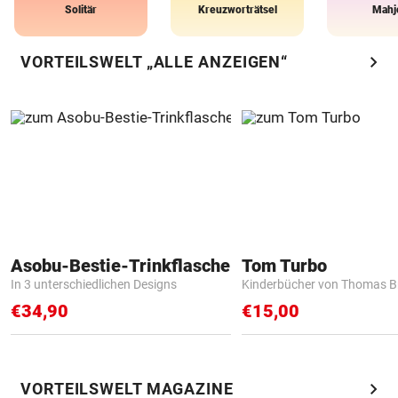
Solitär
Kreuzworträtsel
Mahj
chevron_right
VORTEILSWELT „ALLE ANZEIGEN“
Asobu-Bestie-Trinkflasche
Tom Turbo
In 3 unterschiedlichen Designs
Kinderbücher von Thomas B
€34,90
€15,00
chevron_right
VORTEILSWELT MAGAZINE