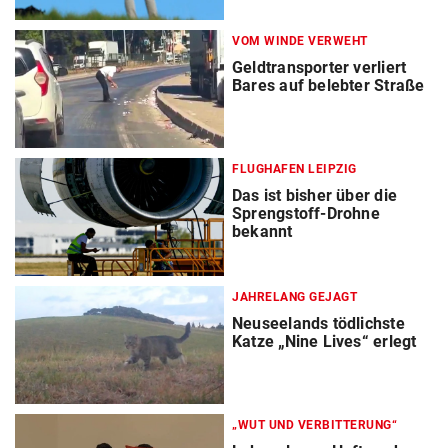
VOM WINDE VERWEHT
Geldtransporter verliert
Bares auf belebter Straße
FLUGHAFEN LEIPZIG
Das ist bisher über die
Sprengstoff-Drohne
bekannt
JAHRELANG GEJAGT
Neuseelands tödlichste
Katze „Nine Lives“ erlegt
„WUT UND VERBITTERUNG“