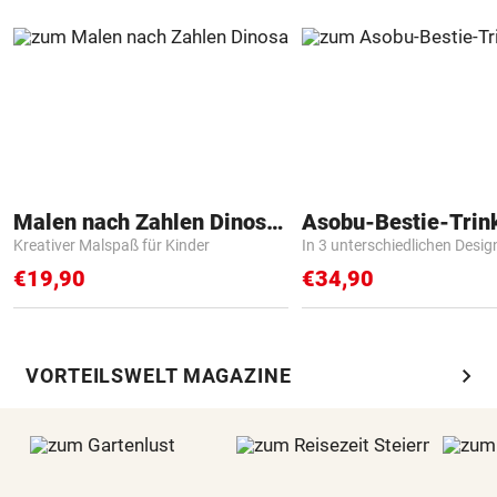
Malen nach Zahlen Dinosaurier
Asobu-Bestie-Trin
Kreativer Malspaß für Kinder
In 3 unterschiedlichen Desig
€19,90
€34,90
chevron_right
VORTEILSWELT MAGAZINE