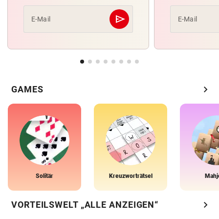
send
E-Mail
E-Mail
Abschicken
chevron_right
GAMES
Solitär
Kreuzworträtsel
Mahj
chevron_right
VORTEILSWELT „ALLE ANZEIGEN“