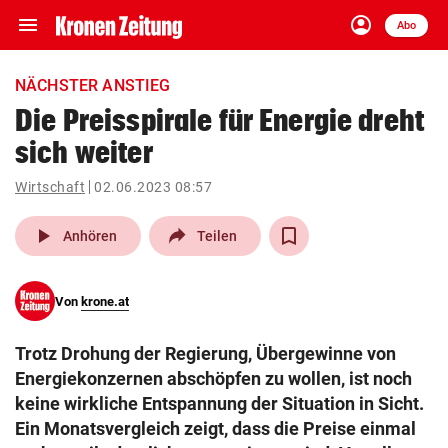
menu
account_circle
Navigation
Anmelden
Abo
close
Schließen
ein-/ausklappen
NÄCHSTER ANSTIEG
Abonnieren
Die Preisspirale für Energie dreht
sich weiter
account_circle
arrow_right
Anmelden
Wirtschaft
02.06.2023 08:57
pin_drop
arrow_right
Bundesland auswäh
Wien
play_arrow
Anhören
Teilen
bookmark
Merkliste
Von
krone.at
Suchbegriff
search
Trotz Drohung der Regierung, Übergewinne von
eingeben
Energiekonzernen abschöpfen zu wollen, ist noch
keine wirkliche Entspannung der Situation in Sicht.
Ein Monatsvergleich zeigt, dass die Preise einmal