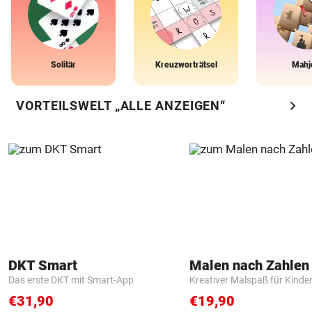
Solitär
Kreuzworträtsel
Mahj
chevron_right
VORTEILSWELT „ALLE ANZEIGEN“
DKT Smart
Das erste DKT mit Smart-App
Kreativer Malspaß für Kinde
€31,90
€19,90