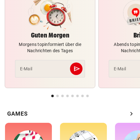
Guten Morgen
Br
Morgens topinformiert über die
Abends topin
Nachrichten des Tages
Nachrich
send
E-Mail
E-Mail
Abschicken
chevron_right
GAMES