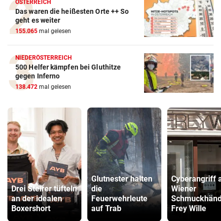
ÖSTERREICH
Das waren die heißesten Orte ++ So
geht es weiter
155.065
mal gelesen
NIEDERÖSTERREICH
500 Helfer kämpfen bei Gluthitze
gegen Inferno
138.472
mal gelesen
Glutnester halten
Cyberangriff 
Drei Steirer tüfteln
die
Wiener
an der idealen
Feuerwehrleute
Schmuckhänd
Boxershort
auf Trab
Frey Wille