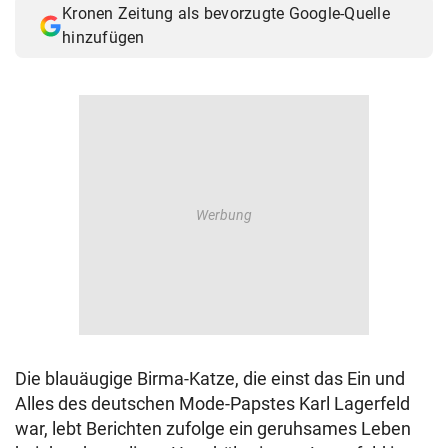
Kronen Zeitung als bevorzugte Google-Quelle
© Krone Multimedia GmbH & Co KG 2026
hinzufügen
Muthgasse 2, 1190 Wien
Die blauäugige Birma-Katze, die einst das Ein und
Alles des deutschen Mode-Papstes Karl Lagerfeld
war, lebt Berichten zufolge ein geruhsames Leben