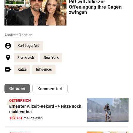
Pitt will Jolie zur
Offenlegung ihre Gagen
zwingen
Ähnliche Themen
Karl Lagerfeld
Frankreich
New York
Katze
Influencer
(ausgewählt)
Gelesen
Kommentiert
ÖSTERREICH
Erneuter Allzeit-Rekord ++ Hitze noch
nicht vorbei
157.751
mal gelesen