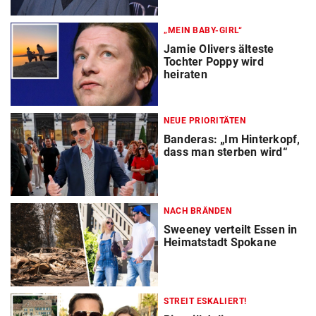
„MEIN BABY-GIRL“
Jamie Olivers älteste
Tochter Poppy wird
heiraten
NEUE PRIORITÄTEN
Banderas: „Im Hinterkopf,
dass man sterben wird“
NACH BRÄNDEN
Sweeney verteilt Essen in
Heimatstadt Spokane
STREIT ESKALIERT!