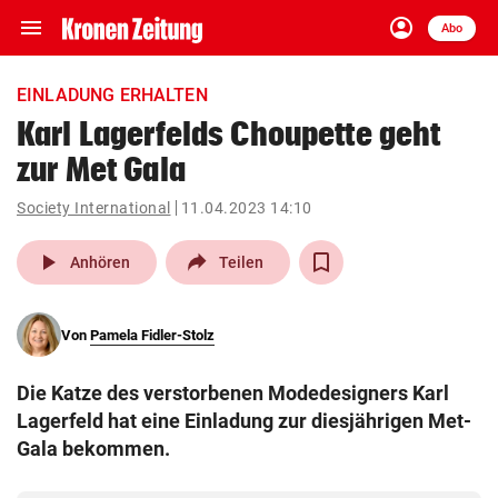
menu
account_circle
Navigation
Anmelden
Abo
close
Schließen
ein-/ausklappen
EINLADUNG ERHALTEN
Abonnieren
Karl Lagerfelds Choupette geht
zur Met Gala
account_circle
arrow_right
Anmelden
Society International
11.04.2023 14:10
pin_drop
arrow_right
Bundesland auswäh
Wien
play_arrow
Anhören
Teilen
bookmark
Merkliste
Von
Pamela Fidler-Stolz
Suchbegriff
search
Die Katze des verstorbenen Modedesigners Karl
eingeben
Lagerfeld hat eine Einladung zur diesjährigen Met-
Gala bekommen.