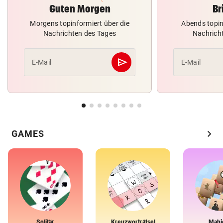
Guten Morgen
Br
Morgens topinformiert über die
Abends topin
Nachrichten des Tages
Nachrich
send
E-Mail
E-Mail
Abschicken
chevron_right
GAMES
Solitär
Kreuzworträtsel
Mahj