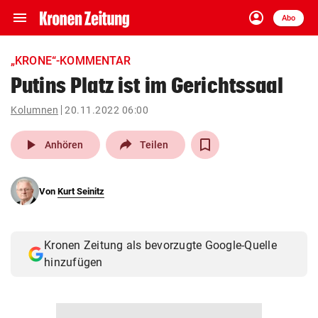
menu
account_circle
Navigation
Anmelden
Abo
close
Schließen
ein-/ausklappen
„KRONE“-KOMMENTAR
Abonnieren
Putins Platz ist im Gerichtssaal
account_circle
arrow_right
Kolumnen
20.11.2022 06:00
Anmelden
play_arrow
Anhören
Teilen
pin_drop
arrow_right
Bundesland auswäh
Wien
bookmark
Von
Kurt Seinitz
Merkliste
Suchbegriff
Kronen Zeitung als bevorzugte Google-Quelle
search
eingeben
hinzufügen