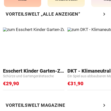
chevron_right
VORTEILSWELT „ALLE ANZEIGEN“
Esschert Kinder Garten-Zubehör
Schürze und Gartengerätetasche
Ein Spiel aus abbaubaren Ma
€29,90
€31,90
chevron_right
VORTEILSWELT MAGAZINE