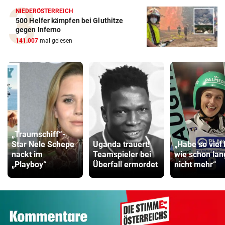
NIEDERÖSTERREICH
500 Helfer kämpfen bei Gluthitze
gegen Inferno
141.007
mal gelesen
„Traumschiff“-
Star Nele Schepe
Uganda trauert!
„Habe so viel 
nackt im
Teamspieler bei
wie schon lan
„Playboy“
Überfall ermordet
nicht mehr“