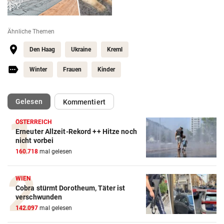
Ähnliche Themen
Den Haag
Ukraine
Kreml
Winter
Frauen
Kinder
(ausgewählt)
Gelesen
Kommentiert
ÖSTERREICH
Erneuter Allzeit-Rekord ++ Hitze noch
nicht vorbei
160.718
mal gelesen
WIEN
Cobra stürmt Dorotheum, Täter ist
verschwunden
142.097
mal gelesen