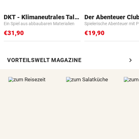
DKT - Klimaneutrales Talent
Der Abenteuer Clu
Ein Spiel aus abbaubaren Materialien
Spielerische Abenteuer mit P
€31,90
€19,90
chevron_right
VORTEILSWELT MAGAZINE