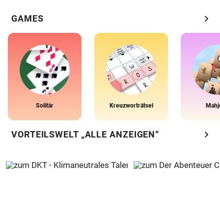
chevron_right
GAMES
Solitär
Kreuzworträtsel
Mahj
chevron_right
VORTEILSWELT „ALLE ANZEIGEN“