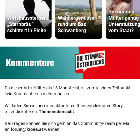
Bekommen
Wirtshaussterben:
Wandergenüsse
Mütter genug
„Sternbräu“
rund um Bad
Unterstützun
schlittert in Pleite
Schwanberg
vom Staat?
Da dieser Artikel älter als 18 Monate ist, ist zum jetzigen Zeitpunkt
kein Kommentieren mehr möglich.
Wir laden Sie ein, bei einer aktuelleren themenrelevanten Story
mitzudiskutieren:
Themenübersicht
.
Bei Fragen können Sie sich gern an das Community-Team per Mail
an
forum@krone.at
wenden.