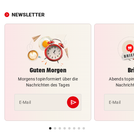
NEWSLETTER
Guten Morgen
Br
Morgens topinformiert über die
Abends topin
Nachrichten des Tages
Nachrich
send
E-Mail
E-Mail
Abschicken