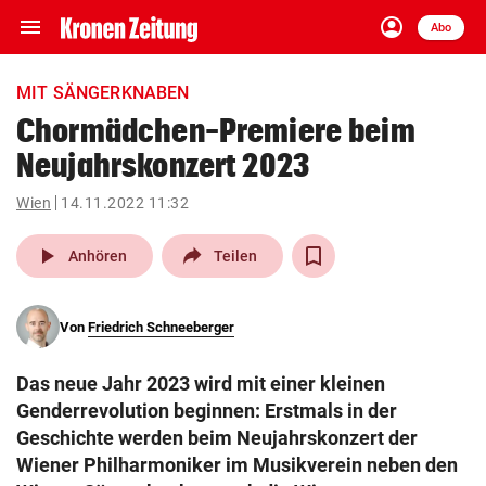
menu
account_circle
Navigation
Anmelden
Abo
close
Schließen
ein-/ausklappen
MIT SÄNGERKNABEN
Abonnieren
Chormädchen-Premiere beim
Neujahrskonzert 2023
account_circle
arrow_right
Anmelden
Wien
14.11.2022 11:32
pin_drop
arrow_right
Bundesland auswäh
Wien
play_arrow
Anhören
Teilen
bookmark
Merkliste
Von
Friedrich Schneeberger
Suchbegriff
search
Das neue Jahr 2023 wird mit einer kleinen
eingeben
Genderrevolution beginnen: Erstmals in der
Geschichte werden beim Neujahrskonzert der
Wiener Philharmoniker im Musikverein neben den