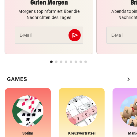
Guten Morgen
Br
Morgens topinformiert über die
Abends topin
Nachrichten des Tages
Nachrich
send
E-Mail
E-Mail
Abschicken
chevron_right
GAMES
Solitär
Kreuzworträtsel
Mahj