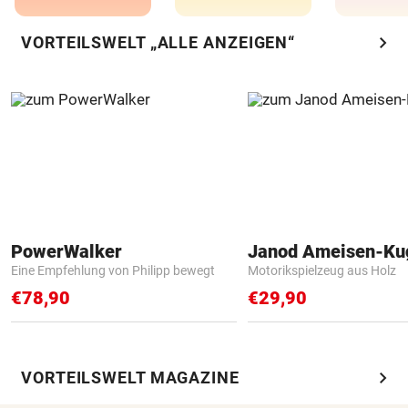
chevron_right
VORTEILSWELT „ALLE ANZEIGEN“
PowerWalker
Janod Ameisen-Ku
Eine Empfehlung von Philipp bewegt
Motorikspielzeug aus Holz
€78,90
€29,90
chevron_right
VORTEILSWELT MAGAZINE