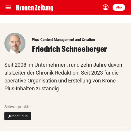
menu
account_circle
Navigation
Anmelden
Abo
close
Schließen
ein-/ausklappen
Abonnieren
Plus-Content Management and Creation
account_circle
arrow_right
Anmelden
Friedrich Schneeberger
pin_drop
arrow_right
Bundesland auswäh
Wien
Seit 2008 im Unternehmen, rund zehn Jahre davon
als Leiter der Chronik-Redaktion. Seit 2023 für die
bookmark
Merkliste
operative Organisation und Erstellung von Krone-
Plus-Inhalten zuständig.
Suchbegriff
search
eingeben
Schwerpunkte
„Krone“-Plus