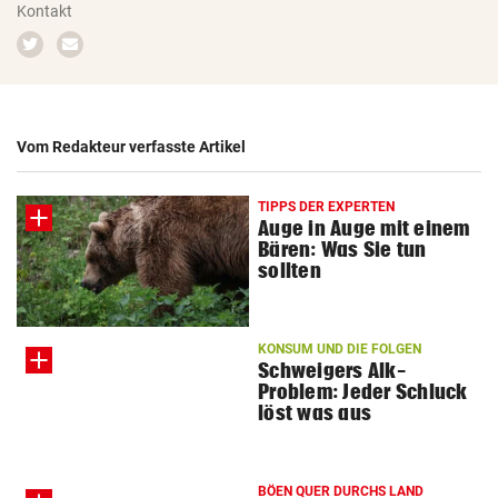
Kontakt
© Krone Multimedia GmbH & Co KG 2026
Zum
Email
Muthgasse 2, 1190 Wien
Twitter-
schreiben
Profil
Vom Redakteur verfasste Artikel
TIPPS DER EXPERTEN
Auge in Auge mit einem
Bären: Was Sie tun
sollten
KONSUM UND DIE FOLGEN
Schweigers Alk-
Problem: Jeder Schluck
löst was aus
BÖEN QUER DURCHS LAND