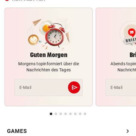
Guten Morgen
Br
Morgens topinformiert über die
Abends topin
Nachrichten des Tages
Nachrich
send
E-Mail
E-Mail
Abschicken
chevron_right
GAMES