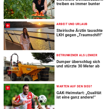
treiben es immer bunter
ARBEIT UND URLAUB
Steirische Ärztin tauschte
LKH gegen „Traumschiff“
BETRUNKENER ALS LENKER
Dumper überschlug sich
und stürzte 30 Meter ab
WARTEN AUF DEN SIEG?
GAK-Heimstart: „Qualität
ist eine ganz andere!“