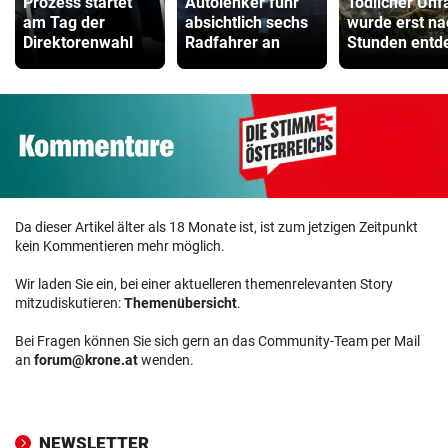
Prozess startet
Autolenker fuhr
Tödlicher Unfa
am Tag der
absichtlich sechs
wurde erst na
Direktorenwahl
Radfahrer an
Stunden entd
Da dieser Artikel älter als 18 Monate ist, ist zum jetzigen Zeitpunkt
kein Kommentieren mehr möglich.
Wir laden Sie ein, bei einer aktuelleren themenrelevanten Story
mitzudiskutieren:
Themenübersicht
.
Bei Fragen können Sie sich gern an das Community-Team per Mail
an
forum@krone.at
wenden.
NEWSLETTER