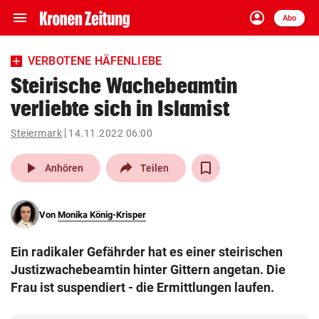
menu
account_circle
Navigation
Anmelden
Abo
close
Schließen
ein-/ausklappen
VERBOTENE HÄFENLIEBE
Abonnieren
Steirische Wachebeamtin
verliebte sich in Islamist
account_circle
arrow_right
Anmelden
Steiermark
14.11.2022 06:00
pin_drop
arrow_right
Bundesland auswäh
Wien
play_arrow
Anhören
Teilen
bookmark
Merkliste
Von
Monika König-Krisper
Suchbegriff
search
Ein radikaler Gefährder hat es einer steirischen
eingeben
Justizwachebeamtin hinter Gittern angetan. Die
Frau ist suspendiert - die Ermittlungen laufen.