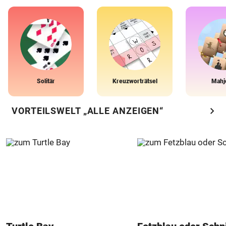
Solitär
Kreuzworträtsel
Mahj
chevron_right
VORTEILSWELT „ALLE ANZEIGEN“