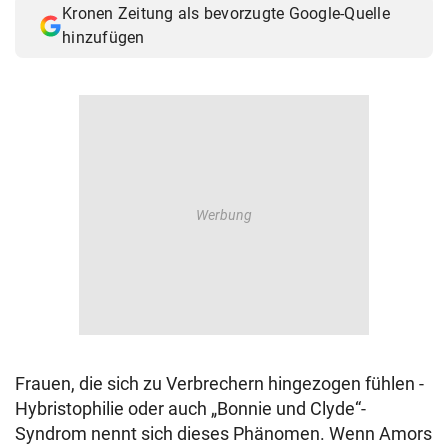
Kronen Zeitung als bevorzugte Google-Quelle
© Krone Multimedia GmbH & Co KG 2026
hinzufügen
Muthgasse 2, 1190 Wien
Frauen, die sich zu Verbrechern hingezogen fühlen -
Hybristophilie oder auch „Bonnie und Clyde“-
Syndrom nennt sich dieses Phänomen. Wenn Amors