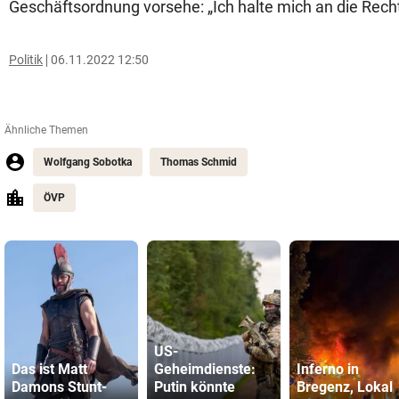
Geschäftsordnung vorsehe: „Ich halte mich an die Rech
Politik
06.11.2022 12:50
Ähnliche Themen
Wolfgang Sobotka
Thomas Schmid
ÖVP
US-
Das ist Matt
Geheimdienste:
Inferno in
Damons Stunt-
Putin könnte
Bregenz, Lokal