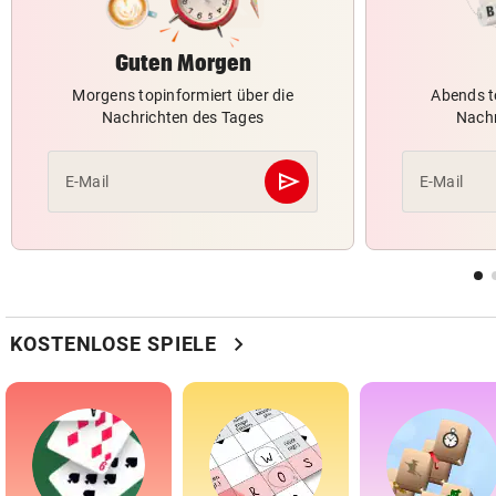
Guten Morgen
Morgens topinformiert über die
Abends t
Nachrichten des Tages
Nachr
send
E-Mail
E-Mail
Abschicken
chevron_right
KOSTENLOSE SPIELE