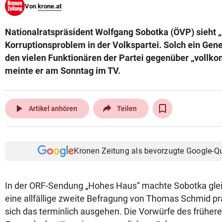
Von
krone.at
© Krone Multimedia GmbH & Co KG 2026
Muthgasse 2, 1190 Wien
Nationalratspräsident Wolfgang Sobotka (ÖVP) sieht „
Korruptionsproblem in der Volkspartei. Solch ein Gen
den vielen Funktionären der Partei gegenüber „voll
meinte er am Sonntag im TV.
play_arrow
Artikel anhören
Teilen
Kronen Zeitung als bevorzugte Google-Q
In der ORF-Sendung „Hohes Haus“ machte Sobotka gleich
eine allfällige zweite Befragung von Thomas Schmid prä
sich das terminlich ausgehen. Die Vorwürfe des frühere