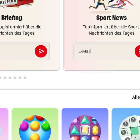
Briefing
Sport News
opinformiert über die
Topinformiert über die Sport
ichten des Tages
Nachrichten des Tages
send
s
E-Mail
Abschicken
Alle