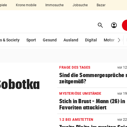
piele
Krone mobile
Immosuche
Jobsuche
Bazar
search
account_circle
Menü aufklappen
Suchen
wählt)
s & Society
Sport
Gesund
Ausland
Digital
Motor
Wir
len
FRAGE DES TAGES
vor 1
Sind die Sommergespräche 
 Sobotka
zeitgemäß?
MYSTERIÖSE UMSTÄNDE
vor 1
Stich in Brust – Mann (26) in
Favoriten attackiert
1:2 BEI AMSTETTEN
vor 2