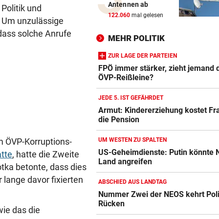
Antennen ab
Politik und
Säure-Einbrecher in Wien-
122.060
mal gelesen
e. Um unzulässige
Ottakring am Werk
dass solche Anrufe
MEHR POLITIK
ALLE TITEL WEG, ABER:
Ex-Prinz Andrew soll royales
ZUR LAGE DER PARTEIEN
Begräbnis erhalten
FPÖ immer stärker, zieht jemand 
ÖVP-Reißleine?
NACH „KRONE“-BERICHT
JEDE 5. IST GEFÄHRDET
ORF beruhigt: „Meiste mehr 
Armut: Kindererziehung kostet Fr
einen Empfangsweg“
die Pension
DEUTLICHE WORTE
im ÖVP-Korruptions-
UM WESTEN ZU SPALTEN
„Katastrophal“: Benatia rec
US-Geheimdienste: Putin könnte
tte
, hatte die Zweite
mit Ex-Klub ab
Land angreifen
otka betonte, dass dies
lange davor fixierten
WAREN ES JÄGER?
ABSCHIED AUS LANDTAG
Frau entdeckte Einschussloc
Nummer Zwei der NEOS kehrt Poli
ihrem Auto
Rücken
wie das die