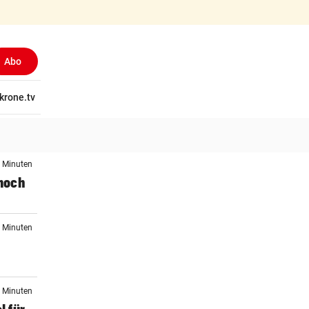
Abo
tschaft
krone.tv
Wissen
Gericht
Kolumnen
Freizeit
Reise
Ti
2 Minuten
noch
9 Minuten
2 Minuten