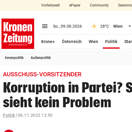
Vorteilswelt
ePaper
Community
Gewinns
close
Schließen
menu
Menü aufklappen
So., 09.08.2026
28°C
Wien
Abonnieren
(ausge
Krone+
Österreich
Wien
Politik
Star
account_circle
arrow_right
Anmelden
Innenpolitik
Außenpolitik
pin_drop
arrow_right
Bundesland auswäh
Wien
AUSSCHUSS-VORSITZENDER
bookmark
Merkliste
Korruption in Partei?
sieht kein Problem
Suchbegriff
search
eingeben
Politik
06.11.2022 12:50