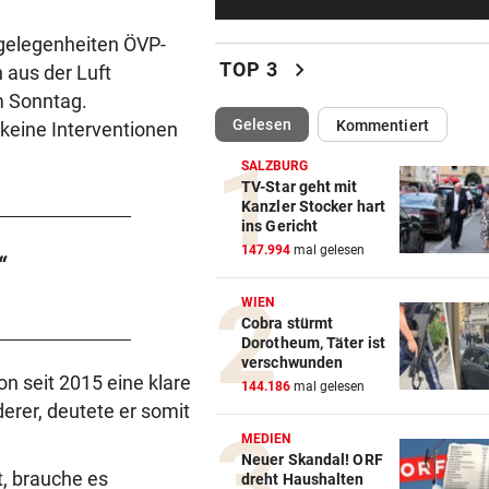
Ö3-Star Gabi Hiller teilt
zuckersüße Baby-News
ngelegenheiten ÖVP-
chevron_right
TOP 3
 aus der Luft
42 FLORIANI IM EINSATZ
vor 5
am Sonntag.
Schwammerlsucher in steil
(ausgewählt)
Gelesen
Kommentiert
 keine Interventionen
Gelände gestürzt
SALZBURG
NACH ANSTURM AUF CEUTA
vor 5
TV-Star geht mit
Kanzler Stocker hart
Streit zwischen Rom und Mad
ins Gericht
Brunner vermittelt
147.994
mal gelesen
“
ZUR LAGE DER PARTEIEN
vor 5
WIEN
FPÖ immer stärker, zieht je
Cobra stürmt
die ÖVP-Reißleine?
Dorotheum, Täter ist
verschwunden
 seit 2015 eine klare
AM HEIMWEG
144.186
mal gelesen
erer, deutete er somit
Fußgänger getötet: Lenker
flüchtet nach Unfall
MEDIEN
Neuer Skandal! ORF
t, brauche es
dreht Haushalten
SERIE GEHT WEITER