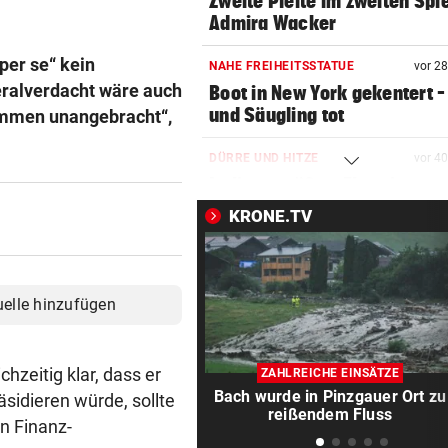
Zweite Pleite im zweiten Spie
Admira Wacker
per se“ kein
NAHE FREIHEITSSTATUE
vor 2
eralverdacht wäre auch
Boot in New York gekentert –
und Säugling tot
kommen unangebracht“,
DÜRRE UND HITZE
vor 4
Italiens größter Fluss ist nu
ein Rinnsal
KRONE.TV
AUF MARIAHILFER STRASSE
vor 4
Mann mit Stanleymesser ins
Gesicht gestochen
uelle hinzufügen
DFB-PROFI PACKT AUS:
vor 5
Nagelsmann? „Wie das 3 Jah
zeitig klar, dass er
ZAHLREICHE EINSÄTZE
abgelaufen ist …“
Bach wurde in Pinzgauer Ort zu
sidieren würde, sollte
reißendem Fluss
n Finanz-
„WUNDER IM ANMARSCH“
vor 5