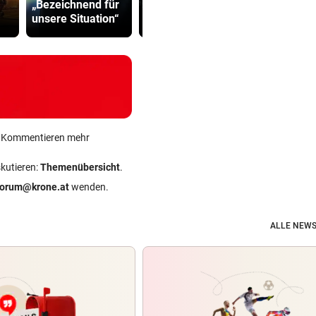
„Bezeichnend für
Benatia rechnet
Besucher 
unsere Situation“
mit Ex-Klub ab
Festival ve
ein Kommentieren mehr
skutieren:
Themenübersicht
.
forum@krone.at
wenden.
ALLE NEWS