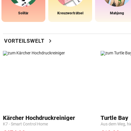
Solitär
Kreuzworträtsel
Mahjong
chevron_right
VORTEILSWELT
Kärcher Hochdruckreiniger
Turtle Bay
K7 - Smart Control Home
Aus dem Weg, hi