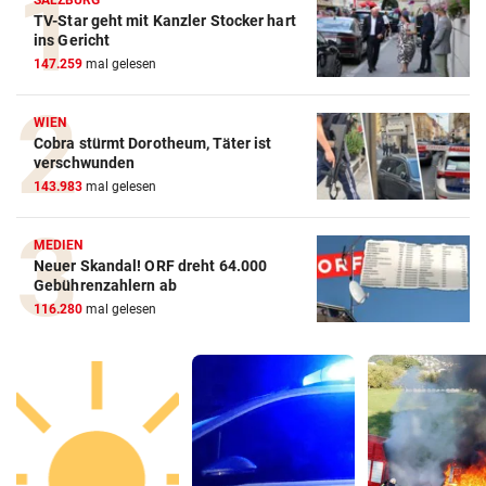
SALZBURG
TV-Star geht mit Kanzler Stocker hart
ins Gericht
147.259
mal gelesen
WIEN
Cobra stürmt Dorotheum, Täter ist
verschwunden
143.983
mal gelesen
MEDIEN
Neuer Skandal! ORF dreht 64.000
Gebührenzahlern ab
116.280
mal gelesen