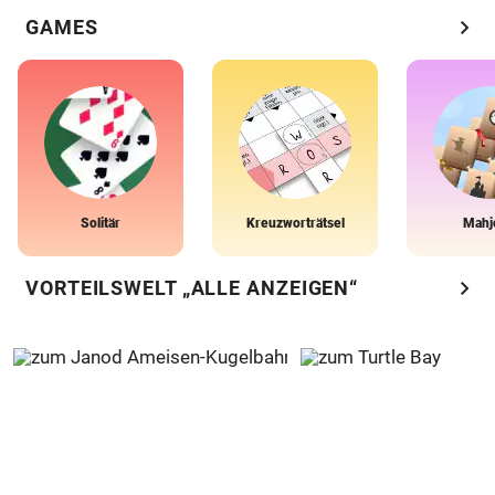
chevron_right
GAMES
Solitär
Kreuzworträtsel
Mahj
chevron_right
VORTEILSWELT „ALLE ANZEIGEN“