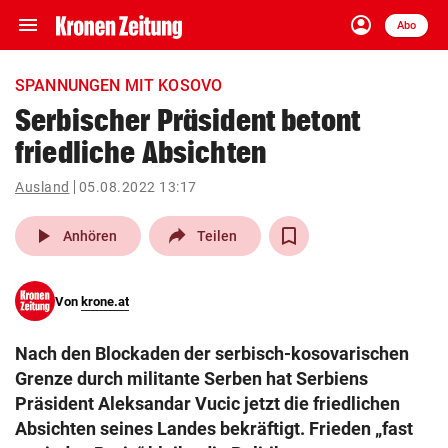
menu
account_circle
Navigation
Anmelden
Abo
close
Schließen
ein-/ausklappen
SPANNUNGEN MIT KOSOVO
Abonnieren
Serbischer Präsident betont
friedliche Absichten
account_circle
arrow_right
Anmelden
Ausland
05.08.2022 13:17
pin_drop
arrow_right
Bundesland auswäh
Wien
play_arrow
Anhören
Teilen
bookmark
Merkliste
Von
krone.at
Suchbegriff
search
Nach den Blockaden der serbisch-kosovarischen
eingeben
Grenze durch militante Serben hat Serbiens
Präsident Aleksandar Vucic jetzt die friedlichen
Absichten seines Landes bekräftigt. Frieden „fast