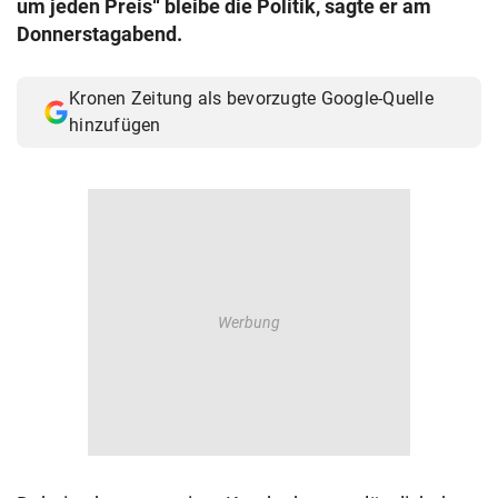
um jeden Preis“ bleibe die Politik, sagte er am
© Krone Multimedia GmbH & Co KG 2026
Donnerstagabend.
Muthgasse 2, 1190 Wien
Kronen Zeitung als bevorzugte Google-Quelle
hinzufügen