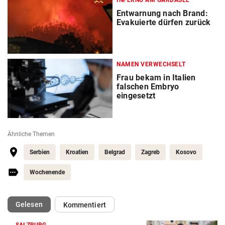
INFERNO AM GARDASEE
Entwarnung nach Brand:
Evakuierte dürfen zurück
NAMEN VERWECHSELT
Frau bekam in Italien
falschen Embryo
eingesetzt
Ähnliche Themen
Serbien
Kroatien
Belgrad
Zagreb
Kosovo
Wochenende
(ausgewählt)
Gelesen
Kommentiert