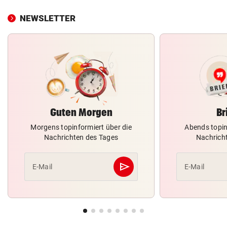
NEWSLETTER
Guten Morgen
Br
Morgens topinformiert über die
Abends topin
Nachrichten des Tages
Nachrich
send
E-Mail
E-Mail
Abschicken