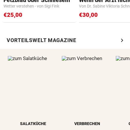
Wetter verstehen - von Sigi Fink
Von Dr. Sabine Viktoria Schn
€25,00
€30,00
chevron_right
VORTEILSWELT MAGAZINE
SALATKÜCHE
VERBRECHEN