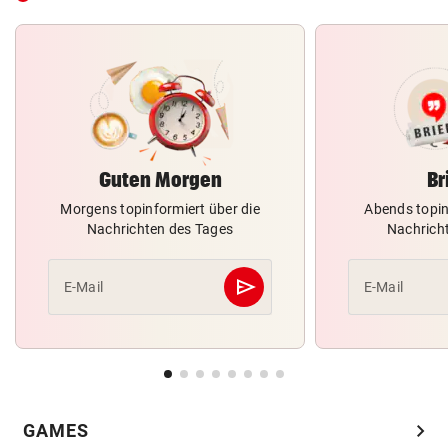
Guten Morgen
Br
Morgens topinformiert über die
Abends topin
Nachrichten des Tages
Nachrich
send
E-Mail
E-Mail
Abschicken
chevron_right
GAMES