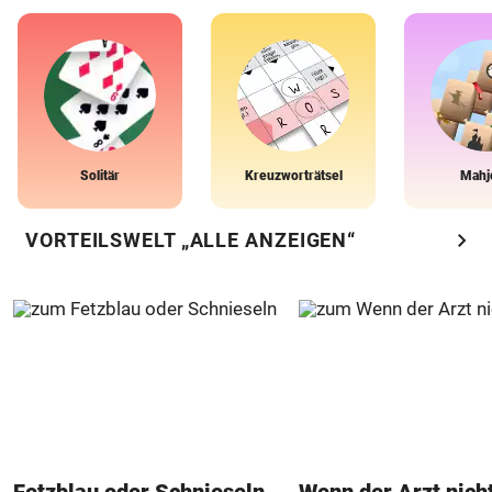
Solitär
Kreuzworträtsel
Mahj
chevron_right
VORTEILSWELT „ALLE ANZEIGEN“
Fetzblau oder Schnieseln