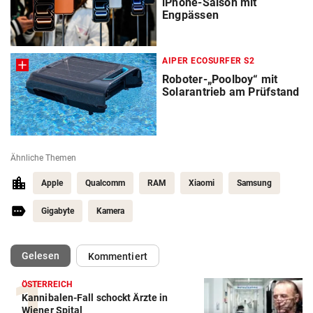
iPhone-Saison mit
Engpässen
AIPER ECOSURFER S2
Roboter-„Poolboy“ mit
Solarantrieb am Prüfstand
Ähnliche Themen
Apple
Qualcomm
RAM
Xiaomi
Samsung
Gigabyte
Kamera
(ausgewählt)
Gelesen
Kommentiert
ÖSTERREICH
Kannibalen-Fall schockt Ärzte in
Wiener Spital