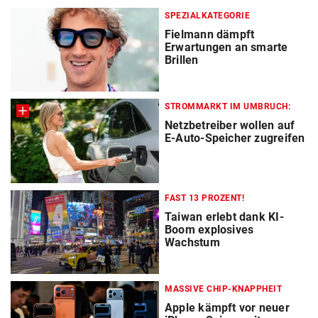
SPEZIALKATEGORIE
Fielmann dämpft
Erwartungen an smarte
Brillen
STROMMARKT IM UMBRUCH:
Netzbetreiber wollen auf
E-Auto-Speicher zugreifen
FAST 13 PROZENT!
Taiwan erlebt dank KI-
Boom explosives
Wachstum
MASSIVE CHIP-KNAPPHEIT
Apple kämpft vor neuer