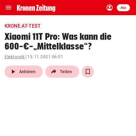
menu
account_circle
Navigation
Anmelden
Abo
close
Schließen
ein-/ausklappen
KRONE.AT-TEST
Abonnieren
Xiaomi 11T Pro: Was kann die
600-€-„Mittelklasse“?
account_circle
arrow_right
Anmelden
Elektronik
13.11.2021 06:01
pin_drop
arrow_right
Bundesland auswäh
Wien
play_arrow
Anhören
Teilen
bookmark
Merkliste
Suchbegriff
search
eingeben