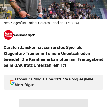
© Krone Multimedia GmbH & Co KG 2026
Muthgasse 2, 1190 Wien
Neo-Klagenfurt-Trainer Carsten Jancker
(Bild: GEPA)
Von
krone Sport
Carsten Jancker hat sein erstes Spiel als
Klagenfurt-Trainer mit einem Unentschieden
beendet. Die Kärntner erkämpften am Freitagabend
beim GAK trotz Unterzahl ein 1:1.
Kronen Zeitung als bevorzugte Google-Quelle
hinzufügen