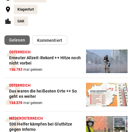
Klagenfurt
GAK
(ausgewählt)
Gelesen
Kommentiert
ÖSTERREICH
Erneuter Allzeit-Rekord ++ Hitze noch
nicht vorbei
156.783
mal gelesen
ÖSTERREICH
Das waren die heißesten Orte ++ So
Action-Cam Vergleich
geht es weiter
ZUM VERGLEICH
154.378
mal gelesen
Crosstrainer Vergleich
NIEDERÖSTERREICH
ZUM VERGLEICH
500 Helfer kämpfen bei Gluthitze
gegen Inferno