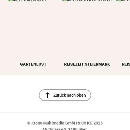
GARTENLUST
REISEZEIT STEIERMARK
REI
north
Zurück nach oben
© Krone Multimedia GmbH & Co KG 2026
Muthgasse 2, 1190 Wien