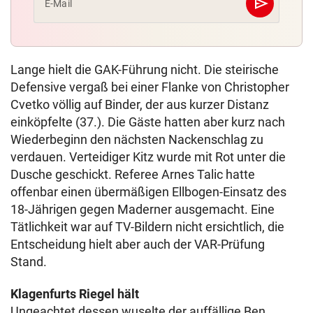
send
E-Mail
Abschicken
Lange hielt die GAK-Führung nicht. Die steirische
Defensive vergaß bei einer Flanke von Christopher
Cvetko völlig auf Binder, der aus kurzer Distanz
einköpfelte (37.). Die Gäste hatten aber kurz nach
Wiederbeginn den nächsten Nackenschlag zu
verdauen. Verteidiger Kitz wurde mit Rot unter die
Dusche geschickt. Referee Arnes Talic hatte
offenbar einen übermäßigen Ellbogen-Einsatz des
18-Jährigen gegen Maderner ausgemacht. Eine
Tätlichkeit war auf TV-Bildern nicht ersichtlich, die
Entscheidung hielt aber auch der VAR-Prüfung
Stand.
Klagenfurts Riegel hält
Ungeachtet dessen wuselte der auffällige Ben