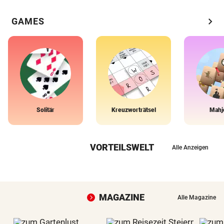
chevron_right
GAMES
Solitär
Kreuzworträtsel
Mahj
VORTEILSWELT
Alle Anzeigen
MAGAZINE
Alle Magazine