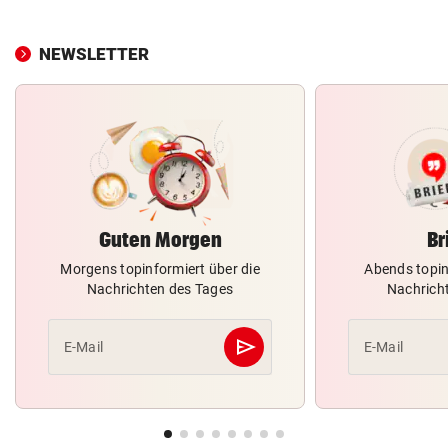
NEWSLETTER
Guten Morgen
Br
Morgens topinformiert über die
Abends topin
Nachrichten des Tages
Nachrich
send
E-Mail
E-Mail
Abschicken