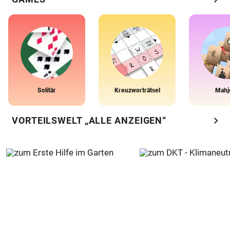
Solitär
Kreuzworträtsel
Mahj
chevron_right
VORTEILSWELT „ALLE ANZEIGEN“