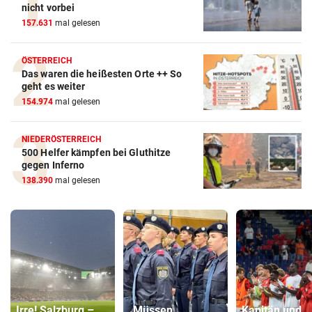
nicht vorbei
157.631
mal gelesen
ÖSTERREICH
Das waren die heißesten Orte ++ So
geht es weiter
154.974
mal gelesen
NIEDERÖSTERREICH
500 Helfer kämpfen bei Gluthitze
gegen Inferno
138.390
mal gelesen
Irre! Salzburg –
„Müssen
Kapitän und