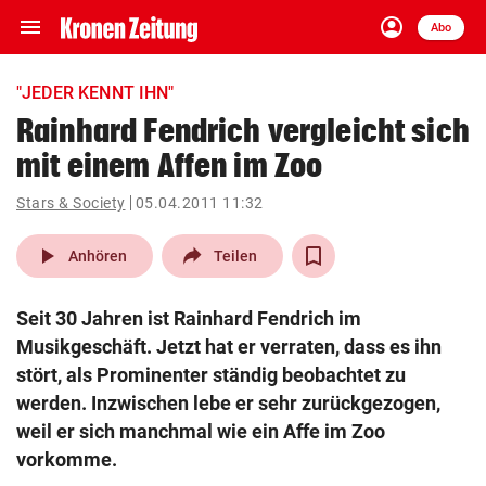
menu
account_circle
Navigation
Anmelden
Abo
close
Schließen
ein-/ausklappen
"JEDER KENNT IHN"
Abonnieren
Rainhard Fendrich vergleicht sich
mit einem Affen im Zoo
account_circle
arrow_right
Anmelden
Stars & Society
05.04.2011 11:32
pin_drop
arrow_right
Bundesland auswäh
Wien
play_arrow
Anhören
Teilen
bookmark
Merkliste
Seit 30 Jahren ist Rainhard Fendrich im
Musikgeschäft. Jetzt hat er verraten, dass es ihn
Suchbegriff
stört, als Prominenter ständig beobachtet zu
search
eingeben
werden. Inzwischen lebe er sehr zurückgezogen,
weil er sich manchmal wie ein Affe im Zoo
vorkomme.