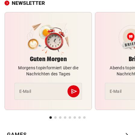
NEWSLETTER
Guten Morgen
Br
Morgens topinformiert über die
Abends topin
Nachrichten des Tages
Nachrich
send
E-Mail
E-Mail
Abschicken
chevron_right
GAMES