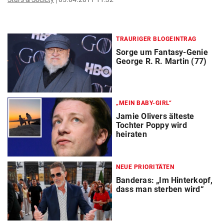
TRAURIGER BLOGEINTRAG
Sorge um Fantasy-Genie
George R. R. Martin (77)
„MEIN BABY-GIRL“
Jamie Olivers älteste
Tochter Poppy wird
heiraten
NEUE PRIORITÄTEN
Banderas: „Im Hinterkopf,
dass man sterben wird“