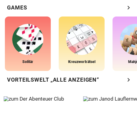
chevron_right
GAMES
Solitär
Kreuzworträtsel
Mahj
chevron_right
VORTEILSWELT „ALLE ANZEIGEN“