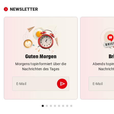
NEWSLETTER
Guten Morgen
Br
Morgens topinformiert über die
Abends topin
Nachrichten des Tages
Nachrich
send
E-Mail
E-Mail
Abschicken