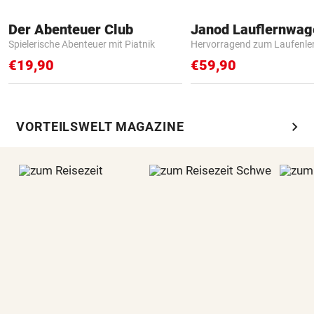
Der Abenteuer Club
Janod Lauflernwa
Spielerische Abenteuer mit Piatnik
Hervorragend zum Laufenle
€19,90
€59,90
chevron_right
VORTEILSWELT MAGAZINE