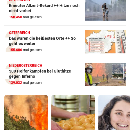
ÖSTERREICH
Erneuter Allzeit-Rekord ++ Hitze noch
nicht vorbei
158.450
mal gelesen
ÖSTERREICH
Das waren die heißesten Orte ++ So
geht es weiter
155.686
mal gelesen
NIEDERÖSTERREICH
500 Helfer kämpfen bei Gluthitze
gegen Inferno
139.032
mal gelesen