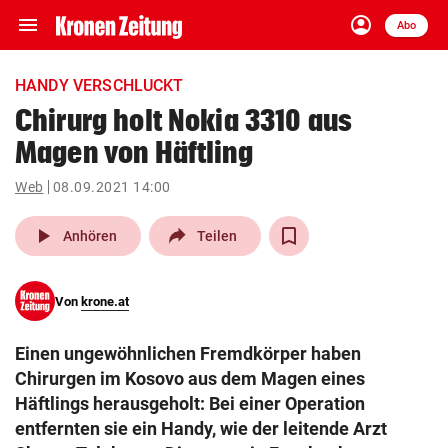
menu
account_circle
Navigation
Anmelden
Abo
close
Schließen
ein-/ausklappen
HANDY VERSCHLUCKT
Abonnieren
Chirurg holt Nokia 3310 aus
Magen von Häftling
account_circle
arrow_right
Anmelden
Web
08.09.2021 14:00
pin_drop
arrow_right
Bundesland auswäh
Wien
play_arrow
Anhören
Teilen
bookmark
Merkliste
Von
krone.at
Suchbegriff
search
Einen ungewöhnlichen Fremdkörper haben
eingeben
Chirurgen im Kosovo aus dem Magen eines
Häftlings herausgeholt: Bei einer Operation
entfernten sie ein Handy, wie der leitende Arzt