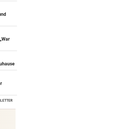
und
 „War
Zuhause
r
LETTER