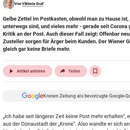
Von
Viktoria Graf
© Krone Multimedia GmbH & Co KG 2026
Muthgasse 2, 1190 Wien
Gelbe Zettel im Postkasten, obwohl man zu Hause ist, 
unterwegs sind, und vieles mehr - gerade seit Corona 
Kritik an der Post. Auch dieser Fall zeigt: Offenbar ne
Zusteller sorgen für Ärger beim Kunden. Der Wiener 
gleich gar keine Briefe mehr.
play_arrow
Artikel anhören
Teilen
Kronen Zeitung als bevorzugte Google-Q
„Ich habe seit längerer Zeit keine Post mehr erhalten“, 
aus der Donaustadt der „Krone“. Also wandte er sich a