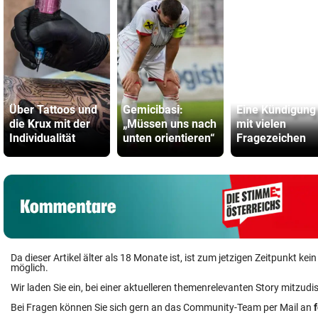
Über Tattoos und
Gemicibasi:
Eine Kündigung
die Krux mit der
„Müssen uns nach
mit vielen
Individualität
unten orientieren“
Fragezeichen
Da dieser Artikel älter als 18 Monate ist, ist zum jetzigen Zeitpunkt k
möglich.
Wir laden Sie ein, bei einer aktuelleren themenrelevanten Story mitzudi
Bei Fragen können Sie sich gern an das Community-Team per Mail an