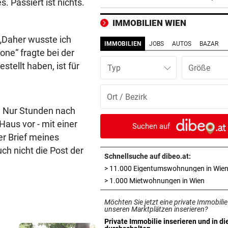
. Passiert ist nichts.
Colin“ im Zeitfahren
IMMOBILIEN WIEN
UEFA BESTÄTIGT:
vor ein
 „Daher wusste ich
Verdächtige Zahlungen an
IMMOBILIEN
JOBS
AUTOS
BAZAR
rone“ fragte bei der
Infantino-Mitarbeiterin
stellt haben, ist für
Typ
HANDSCHRIFT VON PIG
vor ein
Tirolerinnen für diverse Top
im ORF bestellt
t. Nur Stunden nach
Haus vor - mit einer
GUTSCHEINE ZU GEWINNEN
vor ein
Suchen auf
Schicken Sie uns Ihr schöns
er Brief meines
Katzenfoto!
ch nicht die Post der
Schnellsuche auf dibeo.at:
> 11.000 Eigentumswohnungen in Wie
NOCH IMMER OHNE PASS
vor ein
in neue
> 1.000 Mietwohnungen in Wien
GZSZ-Star Olivia über ihr Le
Österreich
Möchten Sie jetzt eine private Immobilie
unseren Marktplätzen inserieren?
VORSCHLAG FÜR ROUTE
vor ein
Private Immobilie inserieren und in di
in neuem Tab öffnen