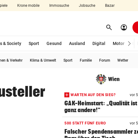
piele
Krone mobile
Immosuche
Jobsuche
Bazar
search
account_circle
Menü aufklappen
Suchen
s & Society
Sport
Gesund
Ausland
Digital
Motor
Wir
en & Verkehr
Klima & Umwelt
Sport
Familie
Forum
Wetter
len
Wien
usteller
WARTEN AUF DEN SIEG?
vor 
GAK-Heimstart: „Qualität ist
ganz andere!“
500 STATT FÜNF EURO
vor 
Falscher Spendensammler z