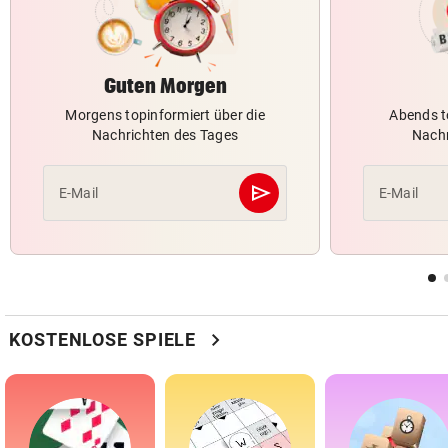
Guten Morgen
Morgens topinformiert über die
Abends t
Nachrichten des Tages
Nachr
send
E-Mail
E-Mail
Abschicken
chevron_right
KOSTENLOSE SPIELE