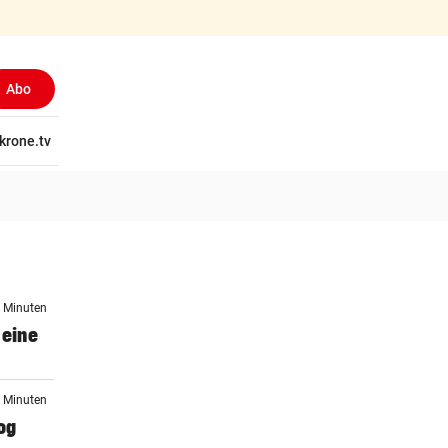
Abo
tschaft
krone.tv
Wissen
Gericht
Kolumnen
Freizeit
Reise
Ti
5 Minuten
 eine
5 Minuten
og