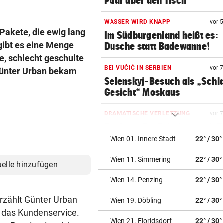
Paar über den Tisch
WASSER WIRD KNAPP
vor 
Pakete, die ewig lang
Im Südburgenland heißt es:
gibt es eine Menge
Dusche statt Badewanne!
ue, schlecht geschulte
BEI VUČIĆ IN SERBIEN
vor 
Günter Urban bekam
Selenskyj-Besuch als „Schla
Gesicht“ Moskaus
DRAMATISCHE VERLETZUNG
vor 
Bochum-Profi drohte nach Du
Bein zu verlieren
Wien 01. Innere Stadt
22° / 30°
Wien 11. Simmering
22° / 30°
SKURRILES SPIEL
vor 2
uelle hinzufügen
Zwangspause: „Seltsam! So
Wien 14. Penzing
22° / 30°
etwas kommt nie vor“
erzählt Günter Urban
Wien 19. Döbling
22° / 30°
FLUCH DER KARIBIK
vor 3
n das Kundenservice.
Rückschlag kam für „Captai
Wien 21. Floridsdorf
22° / 30°