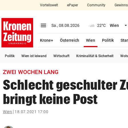
Vorteilswelt
ePaper
Community
Gewinns
close
Schließen
menu
Menü aufklappen
Sa., 08.08.2026
22°C
Wien
Abonnieren
(ausgewählt)
Krone+
Österreich
Wien
Politik
Star
account_circle
arrow_right
Anmelden
Politik
Wien ist leiwand
Wirtschaft
Kriminalität & Sicherheit
Wohn
pin_drop
arrow_right
Bundesland auswäh
Wien
ZWEI WOCHEN LANG
bookmark
Merkliste
Schlecht geschulter Z
bringt keine Post
Suchbegriff
search
eingeben
Wien
18.07.2021 17:00