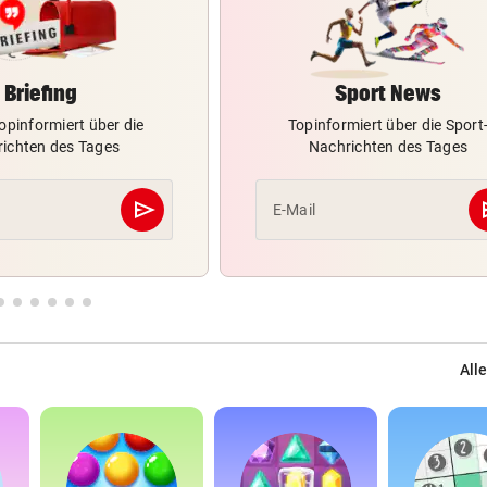
Briefing
Sport News
opinformiert über die
Topinformiert über die Sport
ichten des Tages
Nachrichten des Tages
send
s
E-Mail
Abschicken
Alle