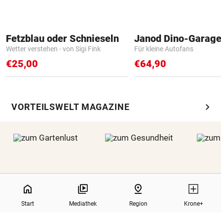
Fetzblau oder Schnieseln
Janod Dino-Garag
Wetter verstehen - von Sigi Fink
Für kleine Autofans
€25,00
€64,90
chevron_right
VORTEILSWELT MAGAZINE
NaN%
home
pin_drop
Start
Mediathek
Region
Krone+