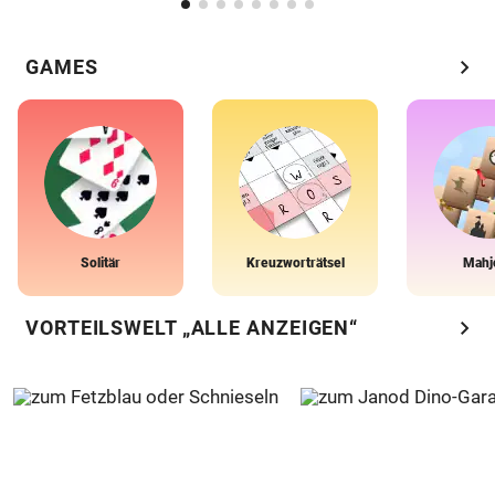
chevron_right
GAMES
Solitär
Kreuzworträtsel
Mahj
chevron_right
VORTEILSWELT „ALLE ANZEIGEN“