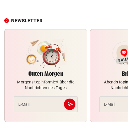
NEWSLETTER
Guten Morgen
Br
Morgens topinformiert über die
Abends topin
Nachrichten des Tages
Nachrich
send
E-Mail
E-Mail
Abschicken