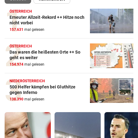
ÖSTERREICH
Erneuter Allzeit-Rekord ++ Hitze noch
nicht vorbei
157.631
mal gelesen
ÖSTERREICH
Das waren die heißesten Orte ++ So
geht es weiter
154.974
mal gelesen
NIEDERÖSTERREICH
500 Helfer kämpfen bei Gluthitze
gegen Inferno
138.390
mal gelesen