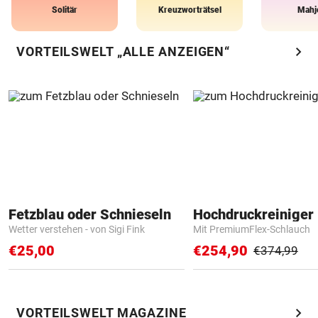
Solitär
Kreuzworträtsel
Mahj
chevron_right
VORTEILSWELT „ALLE ANZEIGEN“
Fetzblau oder Schnieseln
Hochdruckreiniger 
Wetter verstehen - von Sigi Fink
Mit PremiumFlex-Schlauch
€25,00
€254,90
€374,99
chevron_right
VORTEILSWELT MAGAZINE