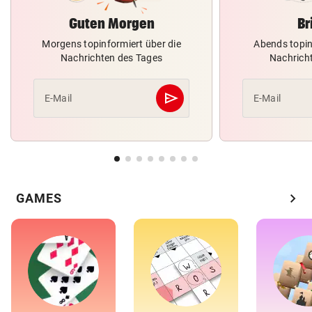
Guten Morgen
Br
Morgens topinformiert über die
Abends topin
Nachrichten des Tages
Nachrich
send
E-Mail
E-Mail
Abschicken
chevron_right
GAMES