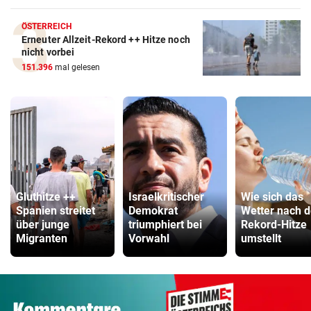
ÖSTERREICH
Erneuter Allzeit-Rekord ++ Hitze noch
nicht vorbei
151.396
mal gelesen
Gluthitze ++
Israelkritischer
Wie sich das
Spanien streitet
Demokrat
Wetter nach d
über junge
triumphiert bei
Rekord-Hitze
Migranten
Vorwahl
umstellt