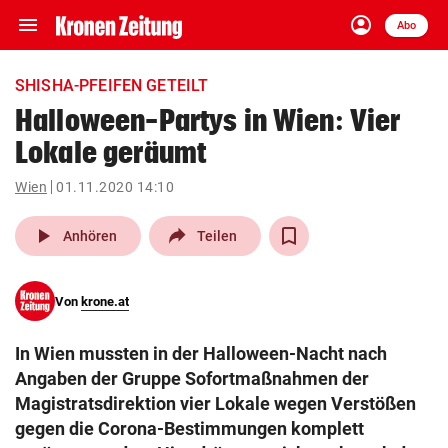
menu
account_circle
Navigation
Anmelden
Abo
close
Schließen
ein-/ausklappen
SHISHA-PFEIFEN GETEILT
Abonnieren
Halloween-Partys in Wien: Vier
Lokale geräumt
account_circle
arrow_right
Anmelden
Wien
01.11.2020 14:10
pin_drop
arrow_right
Bundesland auswäh
Wien
play_arrow
Anhören
Teilen
bookmark
Merkliste
Von
krone.at
Suchbegriff
search
In Wien mussten in der Halloween-Nacht nach
eingeben
Angaben der Gruppe Sofortmaßnahmen der
Magistratsdirektion vier Lokale wegen Verstößen
gegen die Corona-Bestimmungen komplett