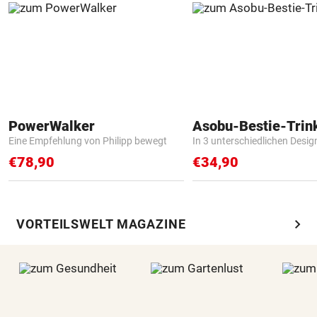
PowerWalker
Asobu-Bestie-Trin
Eine Empfehlung von Philipp bewegt
In 3 unterschiedlichen Desig
€78,90
€34,90
chevron_right
VORTEILSWELT MAGAZINE