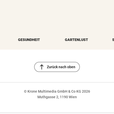
GESUNDHEIT
GARTENLUST
north
Zurück nach oben
© Krone Multimedia GmbH & Co KG 2026
Muthgasse 2, 1190 Wien