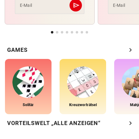
send
E-Mail
E-Mail
Abschicken
chevron_right
GAMES
Solitär
Kreuzworträtsel
Mahj
chevron_right
VORTEILSWELT „ALLE ANZEIGEN“