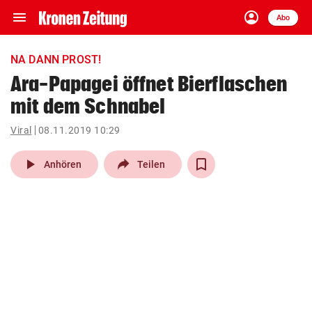
menu
account_circle
Navigation
Anmelden
Abo
close
Schließen
ein-/ausklappen
NA DANN PROST!
Abonnieren
Ara-Papagei öffnet Bierflaschen
mit dem Schnabel
account_circle
arrow_right
Anmelden
Viral
08.11.2019 10:29
pin_drop
arrow_right
Bundesland auswäh
Wien
play_arrow
Anhören
Teilen
bookmark
Merkliste
Suchbegriff
search
eingeben