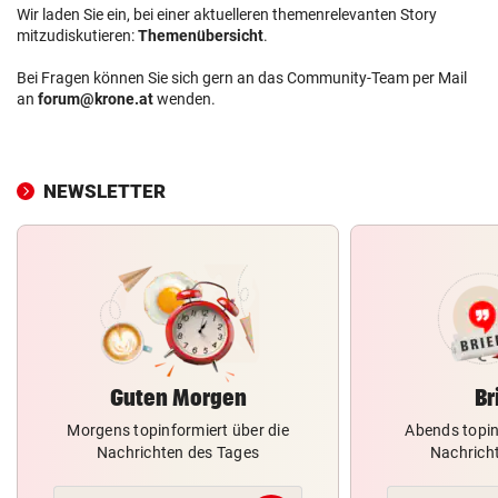
Wir laden Sie ein, bei einer aktuelleren themenrelevanten Story
mitzudiskutieren:
Themenübersicht
.
Bei Fragen können Sie sich gern an das Community-Team per Mail
an
forum@krone.at
wenden.
NEWSLETTER
Guten Morgen
Br
Morgens topinformiert über die
Abends topin
Nachrichten des Tages
Nachrich