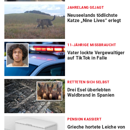
JAHRELANG GEJAGT
Neuseelands tödlichste
Katze „Nine Lives“ erlegt
11-JÄHRIGE MISSBRAUCHT
Vater lockte Vergewaltiger
auf TikTok in Falle
RETTETEN SICH SELBST
Drei Esel überlebten
Waldbrand in Spanien
PENSION KASSIERT
Grieche hortete Leiche von