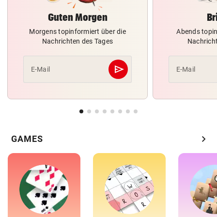
Guten Morgen
Br
Morgens topinformiert über die
Abends topin
Nachrichten des Tages
Nachrich
send
E-Mail
E-Mail
Abschicken
chevron_right
GAMES