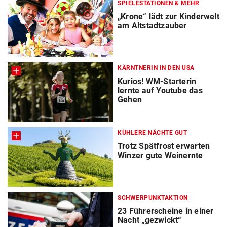
SPIELESTATIONEN & MEHR
„Krone“ lädt zur Kinderwelt
am Altstadtzauber
KÄRNTNERIN IN DEN USA
Kurios! WM-Starterin
lernte auf Youtube das
Gehen
KÜHLERE NÄCHTE GUT
Trotz Spätfrost erwarten
Winzer gute Weinernte
SCHWERPUNKTAKTION
23 Führerscheine in einer
Nacht „gezwickt“