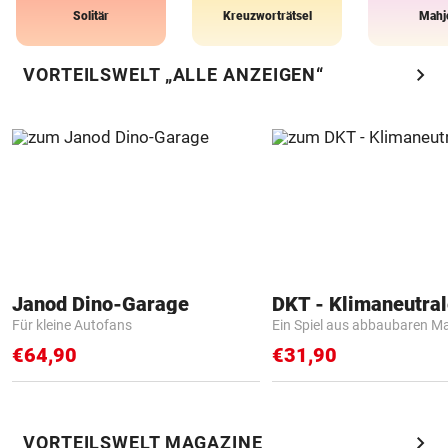
Solitär
Kreuzworträtsel
Mahj
chevron_right
VORTEILSWELT „ALLE ANZEIGEN“
Janod Dino-Garage
Für kleine Autofans
Ein Spiel aus abbaubaren Ma
€64,90
€31,90
chevron_right
VORTEILSWELT MAGAZINE