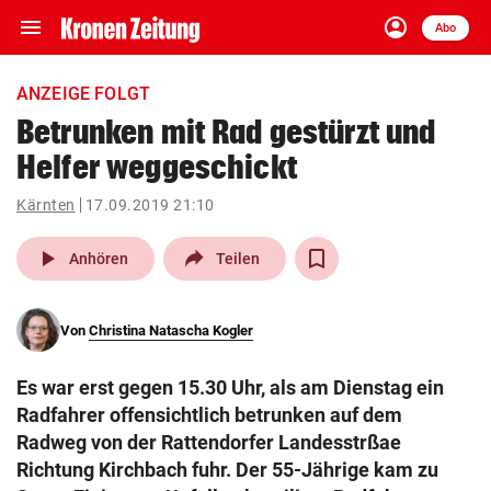
menu
account_circle
Navigation
Anmelden
Abo
close
Schließen
ein-/ausklappen
ANZEIGE FOLGT
Abonnieren
Betrunken mit Rad gestürzt und
Helfer weggeschickt
account_circle
arrow_right
Anmelden
Kärnten
17.09.2019 21:10
pin_drop
arrow_right
Bundesland auswäh
Wien
play_arrow
Anhören
Teilen
bookmark
Merkliste
Von
Christina Natascha Kogler
Suchbegriff
search
Es war erst gegen 15.30 Uhr, als am Dienstag ein
eingeben
Radfahrer offensichtlich betrunken auf dem
Radweg von der Rattendorfer Landesstrßae
Richtung Kirchbach fuhr. Der 55-Jährige kam zu