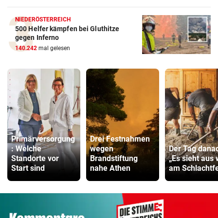
NIEDERÖSTERREICH
500 Helfer kämpfen bei Gluthitze
gegen Inferno
140.242
mal gelesen
Primärversorgung
Drei Festnahmen
: Welche
wegen
Der Tag dana
Standorte vor
Brandstiftung
„Es sieht aus 
Start sind
nahe Athen
am Schlachtfe