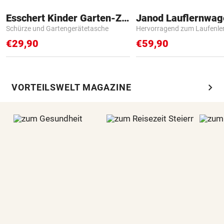
Esschert Kinder Garten-Zubehör
Janod Lauflernwa
Schürze und Gartengerätetasche
Hervorragend zum Laufenle
€29,90
€59,90
chevron_right
VORTEILSWELT MAGAZINE