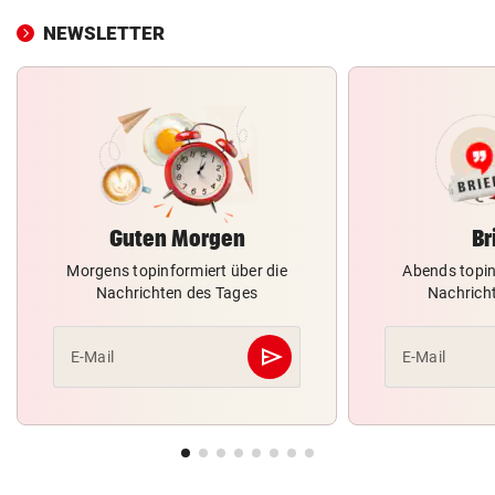
NEWSLETTER
Guten Morgen
Br
Morgens topinformiert über die
Abends topin
Nachrichten des Tages
Nachrich
send
E-Mail
E-Mail
Abschicken