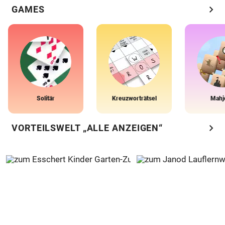
chevron_right
GAMES
Solitär
Kreuzworträtsel
Mahj
chevron_right
VORTEILSWELT „ALLE ANZEIGEN“