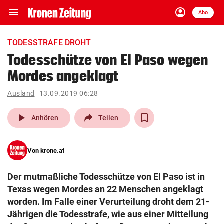
menu
account_circle
Navigation
Anmelden
Abo
close
Schließen
ein-/ausklappen
TODESSTRAFE DROHT
Abonnieren
Todesschütze von El Paso wegen
Mordes angeklagt
account_circle
arrow_right
Anmelden
Ausland
13.09.2019 06:28
pin_drop
arrow_right
Bundesland auswäh
Wien
play_arrow
Anhören
Teilen
bookmark
Merkliste
Von
krone.at
Suchbegriff
search
Der mutmaßliche Todesschütze von El Paso ist in
eingeben
Texas wegen Mordes an 22 Menschen angeklagt
worden. Im Falle einer Verurteilung droht dem 21-
Jährigen die Todesstrafe, wie aus einer Mitteilung