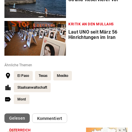
KRITIK AN DEN MULLAHS
Laut UNO seit März 56
Hinrichtungen im Iran
Ähnliche Themen
El Paso
Texas
Mexiko
Staatsanwaltschaft
Mord
(ausgewählt)
Gelesen
Kommentiert
ÖSTERREICH