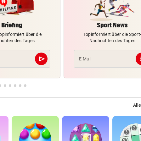
Briefing
Sport News
opinformiert über die
Topinformiert über die Sport
ichten des Tages
Nachrichten des Tages
send
s
E-Mail
Abschicken
Alle