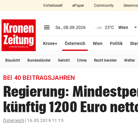
Vorteilswelt
ePaper
Community
Gewinns
close
Schließen
menu
Menü aufklappen
Sa., 08.08.2026
23°C
Wien
Abonnieren
(ausgewählt)
Krone+
Österreich
Wien
Politik
Star
account_circle
arrow_right
Anmelden
Blaulicht
Bundesländer
Gericht
Crime
Recht beraten
Wetter
pin_drop
arrow_right
Bundesland auswäh
Wien
BEI 40 BEITRAGSJAHREN
bookmark
Merkliste
Regierung: Mindestpe
künftig 1200 Euro nett
Suchbegriff
search
eingeben
Österreich
16.05.2019 11:15