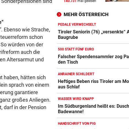
n Sonderpensionen sind
140.731
mal gelesen
FLUCH DER KARIBIK
vor 
Rückschlag kam für „Captai
MEHR ÖSTERREICH
Colin“ im Zeitfahren
e“
PEDALE VERWECHSELT
“. Ebenso wie Strache,
UEFA BESTÄTIGT:
vor 
Tiroler Seniorin (76) „versenkte“ 
Verdächtige Zahlungen an
 Steuerreform schon
Baugrube
Infantino-Mitarbeiterin
. So würden von der
500 STATT FÜNF EURO
ifreform auch die
HANDSCHRIFT VON PIG
vor 
Falscher Spendensammler zog Pa
gen Altersarmut und
den Tisch
Tirolerinnen für diverse Top
im ORF bestellt
ANRAINER SCHILDERT
t haben, hätten sich
Heftiges Beben riss Tiroler am M
Klein sprach von einem
aus Schlaf
ierung garantiere
WASSER WIRD KNAPP
 ganz großes Anliegen.
Im Südburgenland heißt es: Dusch
, darf in der Pension
Badewanne!
HANDSCHRIFT VON PIG