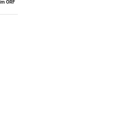
 im ORF
e
Was Akne-Haut
Arzt au