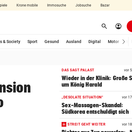
piele
Krone mobile
Immosuche
Jobsuche
Bazar
search
account_circle
Menü aufklappen
Suchen
s & Society
Sport
Gesund
Ausland
Digital
Motor
Wir
len
DAS SAGT PALAST
vor 
Wieder in der Klinik: Große 
nsion
um König Harald
o
„DESOLATE SITUATION“
vor 1
Sex-Massagen-Skandal:
Südkorea entschuldigt sich
STREIT GEHT WEITER
vor 1