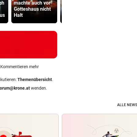
ch
machte auch vor
Präventivhaft für
Zahlungen 
Gotteshaus nicht
Gefährder, Heer
Infantino-
us
Halt
soll abschieben
Mitarbeiter
ein Kommentieren mehr
skutieren:
Themenübersicht
.
forum@krone.at
wenden.
ALLE NEWS