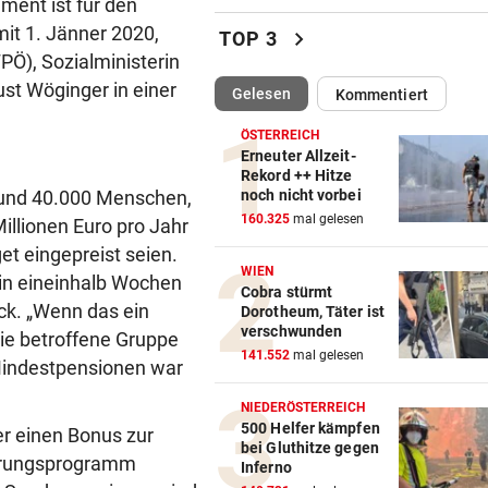
ment ist für den
Heftiges Beben riss Tiroler 
it 1. Jänner 2020,
chevron_right
TOP 3
Morgen aus Schlaf
FPÖ), Sozialministerin
st Wöginger in einer
(ausgewählt)
Gelesen
Kommentiert
WASSER WIRD KNAPP
vor 
Im Südburgenland heißt es:
ÖSTERREICH
Dusche statt Badewanne!
Erneuter Allzeit-
Rekord ++ Hitze
noch nicht vorbei
rund 40.000 Menschen,
BEI VUČIĆ IN SERBIEN
vor 
160.325
mal gelesen
llionen Euro pro Jahr
Selenskyj-Besuch als „Schla
Gesicht“ Moskaus
et eingepreist seien.
WIEN
in eineinhalb Wochen
Cobra stürmt
DRAMATISCHE VERLETZUNG
vor 
k. „Wenn das ein
Dorotheum, Täter ist
Bochum-Profi drohte nach Du
verschwunden
die betroffene Gruppe
Bein zu verlieren
141.552
mal gelesen
Mindestpensionen war
SKURRILES SPIEL
vor 
NIEDERÖSTERREICH
Zwangspause: „Seltsam! So
500 Helfer kämpfen
r einen Bonus zur
bei Gluthitze gegen
etwas kommt nie vor“
ierungsprogramm
Inferno