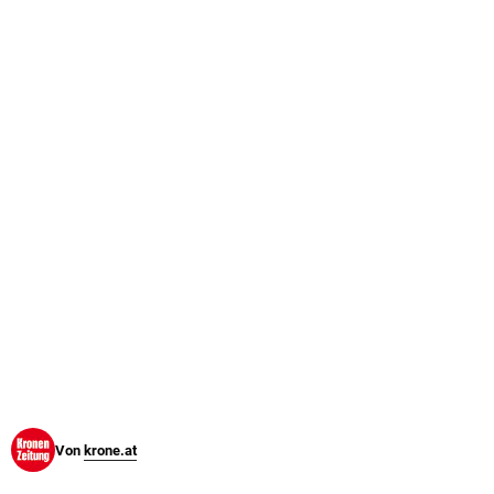
© Krone Multimedia GmbH & Co KG 2026
Muthgasse 2, 1190 Wien
Von
krone.at