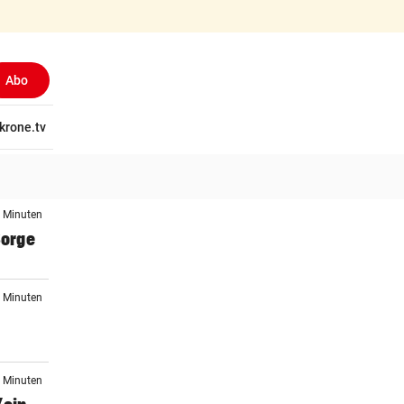
Abo
tschaft
krone.tv
Wissen
Gericht
Kolumnen
Freizeit
Reise
Ti
5 Minuten
Sorge
7 Minuten
8 Minuten