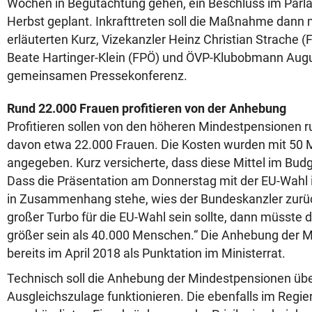
Wochen in Begutachtung gehen, ein Beschluss im Parla
Herbst geplant. Inkrafttreten soll die Maßnahme dann m
erläuterten Kurz, Vizekanzler Heinz Christian Strache (
Beate Hartinger-Klein (FPÖ) und ÖVP-Klubobmann Augu
gemeinsamen Pressekonferenz.
Rund 22.000 Frauen profitieren von der Anhebung
Profitieren sollen von den höheren Mindestpensionen 
davon etwa 22.000 Frauen. Die Kosten wurden mit 50 Mi
angegeben. Kurz versicherte, dass diese Mittel im Budg
Dass die Präsentation am Donnerstag mit der EU-Wahl 
in Zusammenhang stehe, wies der Bundeskanzler zurüc
großer Turbo für die EU-Wahl sein sollte, dann müsste 
größer sein als 40.000 Menschen.“ Die Anhebung der 
bereits im April 2018 als Punktation im Ministerrat.
Technisch soll die Anhebung der Mindestpensionen übe
Ausgleichszulage funktionieren. Die ebenfalls im Reg