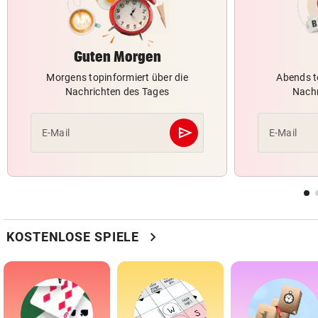
Guten Morgen
Morgens topinformiert über die
Abends t
Nachrichten des Tages
Nachr
send
E-Mail
E-Mail
Abschicken
chevron_right
KOSTENLOSE SPIELE