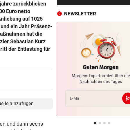
Tiroler Seniorin (76) „verse
sjahre zurückblicken
Auto in Baugrube
00 Euro netto
NEWSLETTER
 Anhebung auf 1025
TRAINER ZARIC DEUTLICH
vor ein
 und ein Jahr Präsenz-
Trotz 3:1 gegen WSG bleibt
Maßnahmen hat die
Altachern ein Problem
zler Sebastian Kurz
tt der Entlastung für
FÄHIGKEITEN BEDENKLICH
vor ein
Sorge um Sicherheit: OpenA
muss neue KI einhegen
Guten Morgen
Morgens topinformiert über die
WARTEN AUF DEN SIEG?
vor 
Nachrichten des Tages
GAK-Heimstart: „Qualität ist
ganz andere!“
se
E-Mail
500 STATT FÜNF EURO
vor 
uelle hinzufügen
Falscher Spendensammler z
Paar über den Tisch
men und dann sechs
ANRAINER SCHILDERT
vor 