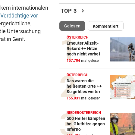
Treffen Sie die Schlagerque
Andrea Berg live
rkem internationalen
chevron_right
TOP 3
 Verdächtige vor
ELTERN SCHLUGEN ALARM
vor ein
rgerichtliche,
(ausgewählt)
Gelesen
Kommentiert
Lottogewinner schickte obs
 die Untersuchung
Bilder an Teenager
ÖSTERREICH
at in Genf.
Erneuter Allzeit-
OKTOBERFEST 2026
vor ein
Rekord ++ Hitze
noch nicht vorbei
Leni Klum präsentiert eigen
157.704
mal gelesen
Dirndl-Kollektion
ÖSTERREICH
„KRONE“-KOMMENTAR
vor ein
Das waren die
Ein Sieg des Antisemitismus
heißesten Orte ++
So geht es weiter
AUF BURG TAGGENBRUNN
vor ein
155.031
mal gelesen
„Totale Eskalation“ mit Fitne
Star Sascha Huber
NIEDERÖSTERREICH
500 Helfer kämpfen
bei Gluthitze gegen
WETTLAUF IN EUROPA
vor ein
Inferno
Wann kommen die Robotaxis