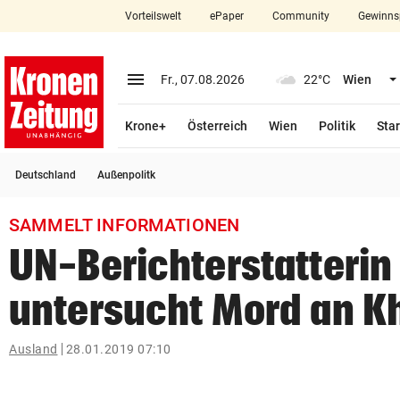
Vorteilswelt
ePaper
Community
Gewinns
close
Schließen
menu
Menü aufklappen
Fr., 07.08.2026
22°C
Wien
Abonnieren
Krone+
Österreich
Wien
Politik
Star
account_circle
arrow_right
Anmelden
Deutschland
Außenpolitk
pin_drop
arrow_right
Bundesland auswäh
Wien
SAMMELT INFORMATIONEN
bookmark
Merkliste
UN-Berichterstatterin
untersucht Mord an K
Suchbegriff
search
eingeben
Ausland
28.01.2019 07:10