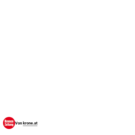
© Krone Multimedia GmbH & Co KG 2026
Muthgasse 2, 1190 Wien
Von
krone.at