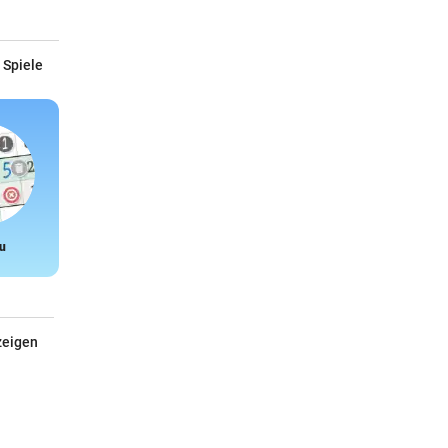
 Spiele
u
Snake
zeigen