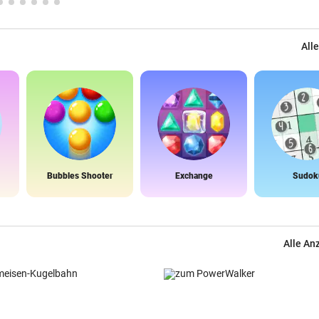
Alle
Bubbles Shooter
Exchange
Sudok
Alle An