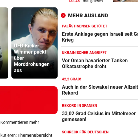
138.451
mal gelesen
nach Österreich?
MEHR AUSLAND
MEGA-PROJEKT WACKELT
vor ein
„Im Ausland rollen sie uns d
PALÄSTINENSER GETÖTET
roten Teppich aus“
Erste Anklage gegen Israeli seit 
Krieg
ÖFB-Kicker
LIVE IN DER METASTADT
vor 
Wimmer packt
Cyberangriff auf
Lottogewin
UKRAINISCHER ANGRIFF?
Wincent Weiss: Fanliebe und
über
Wiener
schickte o
Vor Oman havarierter Tanker:
falscher Freitag
Morddrohungen
Schmuckhändler
Bilder an
Ölkatastrophe droht
aus
Frey Wille
Teenager
42,2 GRAD!
Auch in der Slowakei neuer Allzeit
Rekord
REKORD IN SPANIEN
33,02 Grad Celsius im Mittelmeer
gemessen!
ein Kommentieren mehr
SCHRECK FÜR DEUTSCHEN
skutieren:
Themenübersicht
.