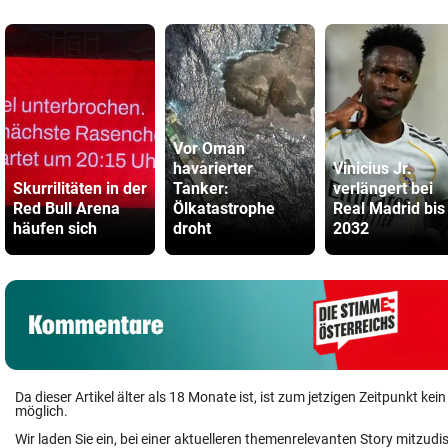
Vor Oman
havarierter
Vinicius Jr.
Skurrilitäten in der
Tanker:
verlängert bei
Red Bull Arena
Ölkatastrophe
Real Madrid bis
häufen sich
droht
2032
Da dieser Artikel älter als 18 Monate ist, ist zum jetzigen Zeitpunkt k
möglich.
Wir laden Sie ein, bei einer aktuelleren themenrelevanten Story mitzudi