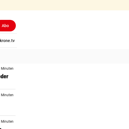
Abo
tschaft
krone.tv
Wissen
Gericht
Kolumnen
Freizeit
Reise
Ti
0 Minuten
eder
7 Minuten
3 Minuten