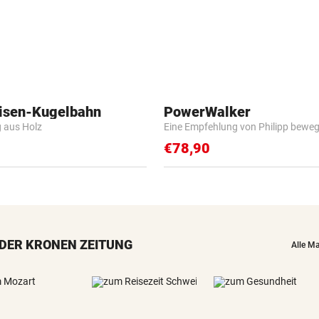
isen-Kugelbahn
PowerWalker
g aus Holz
Eine Empfehlung von Philipp beweg
€78,90
DER KRONEN ZEITUNG
Alle M