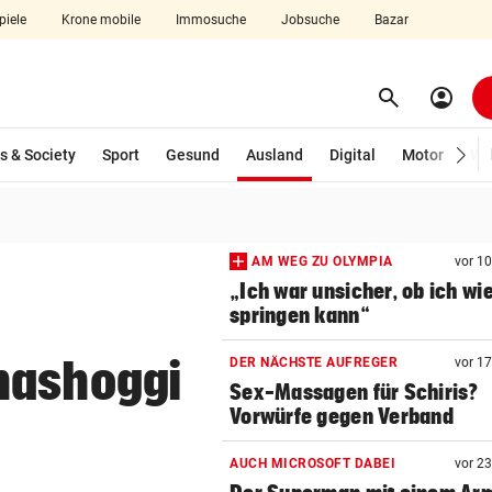
piele
Krone mobile
Immosuche
Jobsuche
Bazar
search
account_circle
Menü aufklappen
Suchen
(ausgewählt)
s & Society
Sport
Gesund
Ausland
Digital
Motor
Wir
len
AM WEG ZU OLYMPIA
vor 1
„Ich war unsicher, ob ich wi
springen kann“
hashoggi
DER NÄCHSTE AUFREGER
vor 1
Sex-Massagen für Schiris?
Vorwürfe gegen Verband
AUCH MICROSOFT DABEI
vor 2