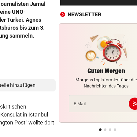
Gegner wohl fix!
Journalisten Jamal
 eine UNO-
NEWSLETTER
STRENGES KONZEPT
vor ein
der Türkei. Agnes
Neustifter Kirtag: So soll We
sbüros bis zum 3.
sicher bleiben
dung sammeln.
„KRONE“-KOMMENTAR
vor ein
So treiben sie Republik und 
blaue Hände
Guten Morgen
BUNDESLIGA IM TICKER
vor ein
Morgens topinformiert über die
SCR Altach gegen WSG Tirol
uelle hinzufügen
Nachrichten des Tages
19.30 Uhr LIVE
„KRONE“ VOR ORT
vor ein
se
E-Mail
skritischen
Polizeianhaltezentrum: Leite
onsulat in Istanbul
entkräftet Kritik
gton Post“ wollte dort
IN MÖRBISCH
vor ein