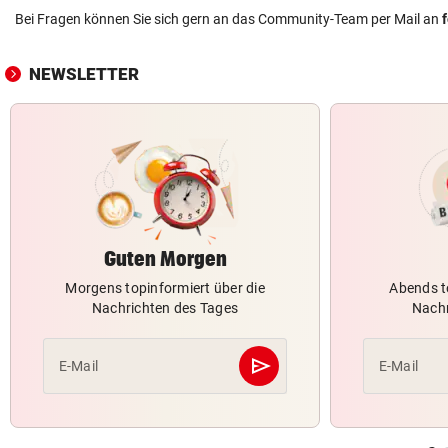
Bei Fragen können Sie sich gern an das Community-Team per Mail an
NEWSLETTER
Guten Morgen
Morgens topinformiert über die
Abends t
Nachrichten des Tages
Nachr
send
E-Mail
E-Mail
Abschicken