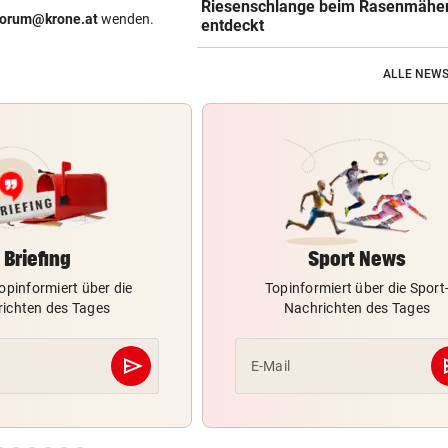
Riesenschlange beim Rasenmähe
forum@krone.at
wenden.
entdeckt
ALLE NEWS
Briefing
Sport News
opinformiert über die
Topinformiert über die Sport
ichten des Tages
Nachrichten des Tages
send
s
E-Mail
Abschicken