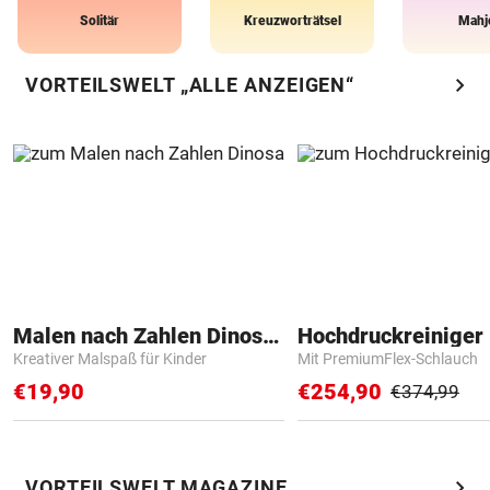
Solitär
Kreuzworträtsel
Mahj
chevron_right
VORTEILSWELT „ALLE ANZEIGEN“
Malen nach Zahlen Dinosaurier
Hochdruckreiniger 
Kreativer Malspaß für Kinder
Mit PremiumFlex-Schlauch
€19,90
€254,90
€374,99
chevron_right
VORTEILSWELT MAGAZINE