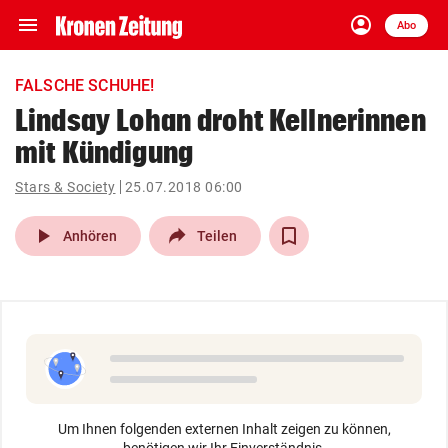
menu
account_circle
Navigation
Anmelden
Abo
close
Schließen
ein-/ausklappen
FALSCHE SCHUHE!
Abonnieren
Lindsay Lohan droht Kellnerinnen
mit Kündigung
account_circle
arrow_right
Anmelden
Stars & Society
25.07.2018 06:00
pin_drop
arrow_right
Bundesland auswäh
Wien
play_arrow
Anhören
Teilen
bookmark
Merkliste
Suchbegriff
search
eingeben
Um Ihnen folgenden externen Inhalt zeigen zu können,