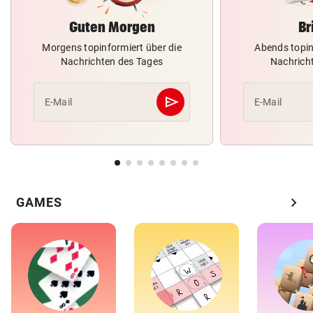
Guten Morgen
Br
Morgens topinformiert über die
Abends topin
Nachrichten des Tages
Nachrich
send
E-Mail
E-Mail
Abschicken
chevron_right
GAMES