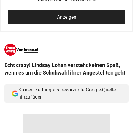
benötigen wir Ihr Einverständnis.
© Krone Multimedia GmbH & Co KG 2026
Muthgasse 2, 1190 Wien
Anzeigen
Von
krone.at
Echt crazy! Lindsay Lohan versteht keinen Spaß,
wenn es um die Schuhwahl ihrer Angestellten geht.
Kronen Zeitung als bevorzugte Google-Quelle
hinzufügen