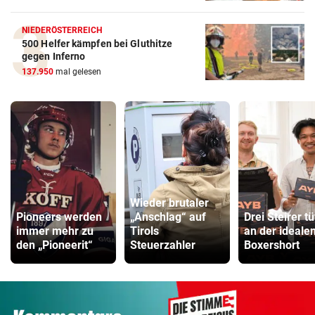
NIEDERÖSTERREICH
500 Helfer kämpfen bei Gluthitze
gegen Inferno
137.950
mal gelesen
Wieder brutaler
Pioneers werden
„Anschlag“ auf
Drei Steirer tü
immer mehr zu
Tirols
an der ideale
den „Pioneerit“
Steuerzahler
Boxershort